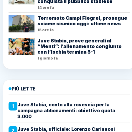
conquista il pubblico stabiese
14 ore fa
Terremoto Campi Flegrei, prosegue
sciame sismico oggi: ultime news
15 ore fa
Juve Stabia, prove generali al
“Menti”: l’allenamento congiunto
con l’Ischia termina 5-1
1 giorno fa
PIÙ LETTE
Juve Stabia, conto alla rovescia per la
1
campagna abbonamenti: obiettivo quota
3.000
Juve Stabia, ufficiale: Lorenzo Carissoni
2