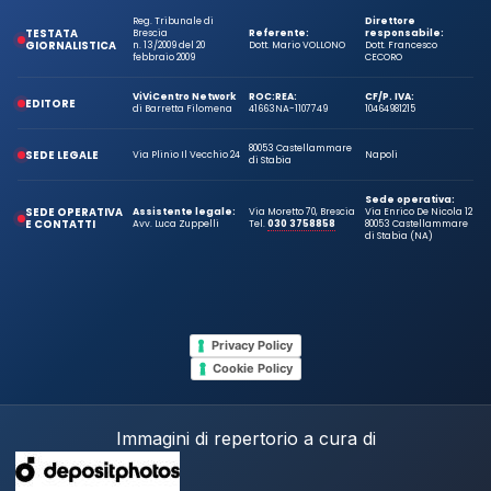
Reg. Tribunale di
Direttore
TESTATA
Brescia
Referente:
responsabile:
GIORNALISTICA
n. 13/2009 del 20
Dott. Mario VOLLONO
Dott. Francesco
febbraio 2009
CECORO
ViViCentro Network
ROC:
REA:
CF/P. IVA:
EDITORE
di Barretta Filomena
41663
NA-1107749
10464981215
80053 Castellammare
SEDE LEGALE
Via Plinio Il Vecchio 24
Napoli
di Stabia
Sede operativa:
SEDE OPERATIVA
Assistente legale:
Via Moretto 70, Brescia
Via Enrico De Nicola 12
E CONTATTI
Avv. Luca Zuppelli
Tel.
030 3758858
80053 Castellammare
di Stabia (NA)
Privacy Policy
Cookie Policy
Immagini di repertorio a cura di