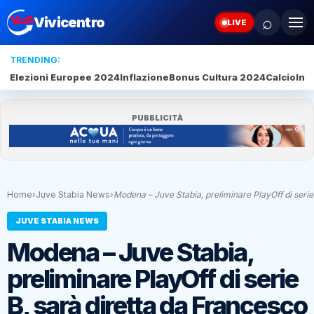
⌕
Vivicentro
LIVE
TRENDING:
Elezioni Europee 2024
Inflazione
Bonus Cultura 2024
Calcio
Inte
PUBBLICITÀ
Home
›
Juve Stabia News
›
Modena – Juve Stabia, preliminare PlayOff di seri
JUVE STABIA NEWS
Modena – Juve Stabia,
preliminare PlayOff di serie
B, sarà diretta da Francesco