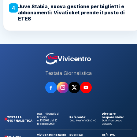
Juve Stabia, nuova gestione per biglietti e
4
abbonamenti: Vivaticket prende il posto di
ETES
Vivicentro
Testata Giornalistica
Reg. Tribunale di
Direttore
TESTATA
Brescia
Referente:
responsabile:
GIORNALISTICA
n. 13/2009 del 20
Dott. Mario VOLLONO
Dott. Francesco
febbraio 2009
CECORO
ViViCentro Network
ROC:
REA:
CF/P. IVA:
EDITORE