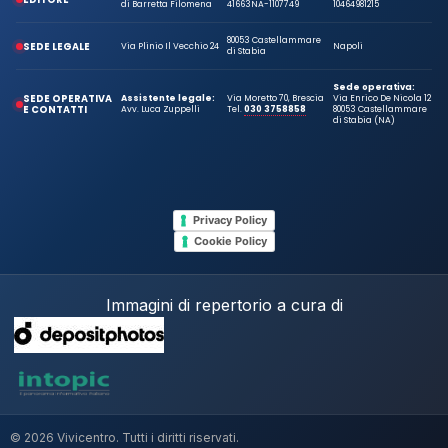
di Barretta Filomena
41663
NA-1107749
10464981215
80053 Castellammare
SEDE LEGALE
Via Plinio Il Vecchio 24
Napoli
di Stabia
Sede operativa:
SEDE OPERATIVA
Assistente legale:
Via Moretto 70, Brescia
Via Enrico De Nicola 12
E CONTATTI
Avv. Luca Zuppelli
Tel.
030 3758858
80053 Castellammare
di Stabia (NA)
Privacy Policy
Cookie Policy
Immagini di repertorio a cura di
© 2026 Vivicentro. Tutti i diritti riservati.