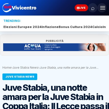
⌕
Vivicentro
LIVE
TRENDING:
Elezioni Europee 2024
Inflazione
Bonus Cultura 2024
Calcio
Inte
PUBBLICITÀ
Home
›
Juve Stabia News
›
Juve Stabia, una notte amara per la Juve…
JUVE STABIA NEWS
Juve Stabia, una notte
amara per la Juve Stabia in
Coppa Italia: Il Lecce passa i