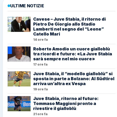
ULTIME NOTIZIE
Cavese – Juve Stabia, il ritorno di
Pietro De Giorgio allo Stadio
Lamberti nel segno del “Leone”
Catello Mari
14 ore fa
Roberto Amodio un cuore gialloblù
tra ricordi e futuro: «La Juve Stabia
sarà sempre nel mio cuore»
17 ore fa
Juve Stabia, il “modello gialloblù” si
sposta in parte a Bolzano: Al Südtirol
arriva un’altra ex Vespa
19 ore fa
Juve Stabia, ritorno al futuro:
Tommaso Maggioni pronto a
rivestire il gialloblù
21 ore fa