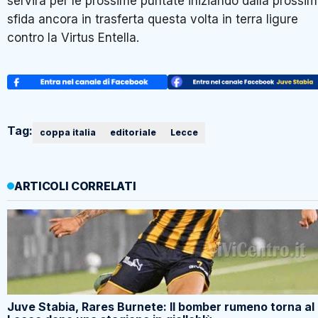
servirà per le prossime puntate iniziando dalla prossi
sfida ancora in trasferta questa volta in terra ligure
contro la Virtus Entella.
Tag:
coppa italia
editoriale
Lecce
ARTICOLI CORRELATI
Juve Stabia, Rares Burnete: Il bomber rumeno torna al