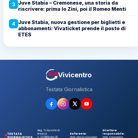
Juve Stabia – Cremonese, una storia da
3
riscrivere: prima lo Zini, poi il Romeo Menti
Juve Stabia, nuova gestione per biglietti e
4
abbonamenti: Vivaticket prende il posto di
ETES
Vivicentro
Testata Giornalistica
Reg. Tribunale di
Direttore
TESTATA
Brescia
Referente:
responsabile:
GIORNALISTICA
n. 13/2009 del 20
Dott. Mario VOLLONO
Dott. Francesco