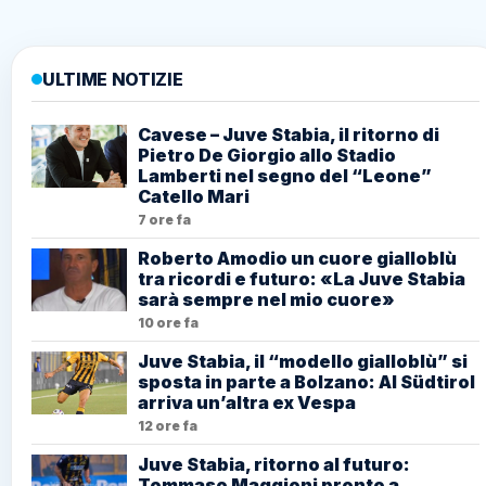
ULTIME NOTIZIE
Cavese – Juve Stabia, il ritorno di
Pietro De Giorgio allo Stadio
Lamberti nel segno del “Leone”
Catello Mari
7 ore fa
Roberto Amodio un cuore gialloblù
tra ricordi e futuro: «La Juve Stabia
sarà sempre nel mio cuore»
10 ore fa
Juve Stabia, il “modello gialloblù” si
sposta in parte a Bolzano: Al Südtirol
arriva un’altra ex Vespa
12 ore fa
Juve Stabia, ritorno al futuro:
Tommaso Maggioni pronto a