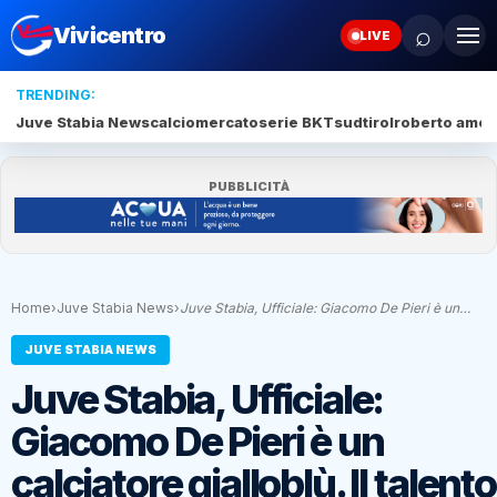
⌕
Vivicentro
LIVE
TRENDING:
Juve Stabia News
calciomercato
serie BKT
sudtirol
roberto amod
PUBBLICITÀ
Home
›
Juve Stabia News
›
Juve Stabia, Ufficiale: Giacomo De Pieri è un…
JUVE STABIA NEWS
Juve Stabia, Ufficiale:
Giacomo De Pieri è un
calciatore gialloblù. Il talento