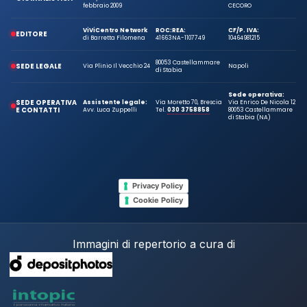
febbraio 2009
CECORO
ViViCentro Network
ROC:
REA:
CF/P. IVA:
EDITORE
di Barretta Filomena
41663
NA-1107749
10464981215
80053 Castellammare
SEDE LEGALE
Via Plinio Il Vecchio 24
Napoli
di Stabia
Sede operativa:
SEDE OPERATIVA
Assistente legale:
Via Moretto 70, Brescia
Via Enrico De Nicola 12
E CONTATTI
Avv. Luca Zuppelli
Tel.
030 3758858
80053 Castellammare
di Stabia (NA)
Privacy Policy
Cookie Policy
Immagini di repertorio a cura di