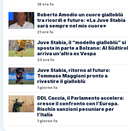
18 ore fa
Roberto Amodio un cuore gialloblù
tra ricordi e futuro: «La Juve Stabia
sarà sempre nel mio cuore»
21 ore fa
Juve Stabia, il “modello gialloblù” si
sposta in parte a Bolzano: Al Südtirol
arriva un’altra ex Vespa
23 ore fa
Juve Stabia, ritorno al futuro:
Tommaso Maggioni pronto a
rivestire il gialloblù
1 giorno fa
DDL Caccia, il Parlamento accelera:
cresce il confronto con l’Europa.
Rischio sanzioni pecuniare per
l’Italia
1 giorno fa