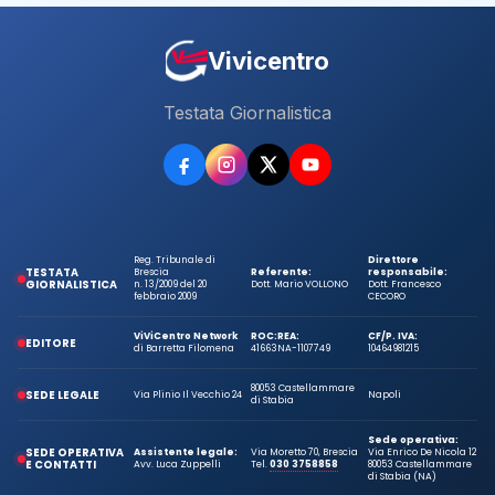
Vivicentro
Testata Giornalistica
Reg. Tribunale di
Direttore
TESTATA
Brescia
Referente:
responsabile:
GIORNALISTICA
n. 13/2009 del 20
Dott. Mario VOLLONO
Dott. Francesco
febbraio 2009
CECORO
ViViCentro Network
ROC:
REA:
CF/P. IVA:
EDITORE
di Barretta Filomena
41663
NA-1107749
10464981215
80053 Castellammare
SEDE LEGALE
Via Plinio Il Vecchio 24
Napoli
di Stabia
Sede operativa:
SEDE OPERATIVA
Assistente legale:
Via Moretto 70, Brescia
Via Enrico De Nicola 12
E CONTATTI
Avv. Luca Zuppelli
Tel.
030 3758858
80053 Castellammare
di Stabia (NA)