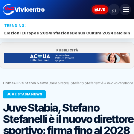
⌕
Vivicentro
LIVE
TRENDING:
Elezioni Europee 2024
Inflazione
Bonus Cultura 2024
Calcio
Inte
PUBBLICITÀ
Home
›
Juve Stabia News
›
Juve Stabia, Stefano Stefanelli è il nuovo direttor
JUVE STABIA NEWS
Juve Stabia, Stefano
Stefanelli è il nuovo direttore
sportivo: firma fino al 2028