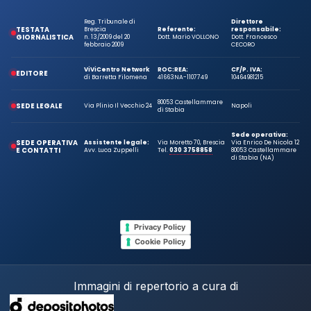
Reg. Tribunale di
Direttore
TESTATA
Brescia
Referente:
responsabile:
GIORNALISTICA
n. 13/2009 del 20
Dott. Mario VOLLONO
Dott. Francesco
febbraio 2009
CECORO
ViViCentro Network
ROC:
REA:
CF/P. IVA:
EDITORE
di Barretta Filomena
41663
NA-1107749
10464981215
80053 Castellammare
SEDE LEGALE
Via Plinio Il Vecchio 24
Napoli
di Stabia
Sede operativa:
SEDE OPERATIVA
Assistente legale:
Via Moretto 70, Brescia
Via Enrico De Nicola 12
E CONTATTI
Avv. Luca Zuppelli
Tel.
030 3758858
80053 Castellammare
di Stabia (NA)
Privacy Policy
Cookie Policy
Immagini di repertorio a cura di