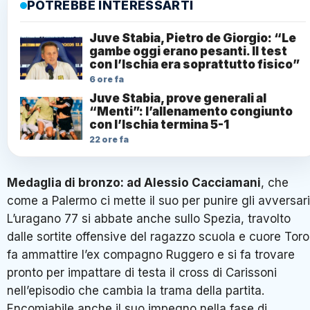
POTREBBE INTERESSARTI
Juve Stabia, Pietro de Giorgio: “Le
gambe oggi erano pesanti. Il test
con l’Ischia era soprattutto fisico”
6 ore fa
Juve Stabia, prove generali al
“Menti”: l’allenamento congiunto
con l’Ischia termina 5-1
22 ore fa
Medaglia di bronzo: ad Alessio Cacciamani
, che
come a Palermo ci mette il suo per punire gli avversari
L’uragano 77 si abbate anche sullo Spezia, travolto
dalle sortite offensive del ragazzo scuola e cuore Toro
fa ammattire l’ex compagno Ruggero e si fa trovare
pronto per impattare di testa il cross di Carissoni
nell’episodio che cambia la trama della partita.
Encomiabile anche il suo impegno nella fase di