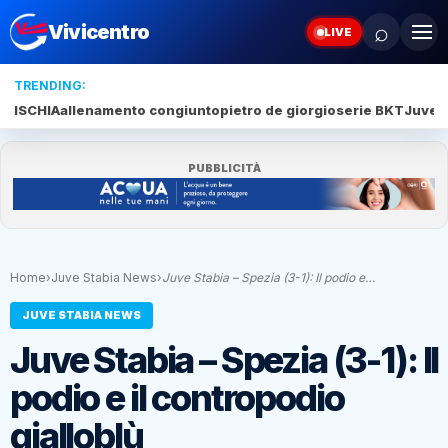
⌕
Vivicentro
LIVE
TRENDING:
ISCHIA
allenamento congiunto
pietro de giorgio
serie BKT
Juve 
PUBBLICITÀ
Home
›
Juve Stabia News
›
Juve Stabia – Spezia (3-1): Il podio e…
JUVE STABIA NEWS
Juve Stabia – Spezia (3-1): Il
podio e il contropodio
gialloblù