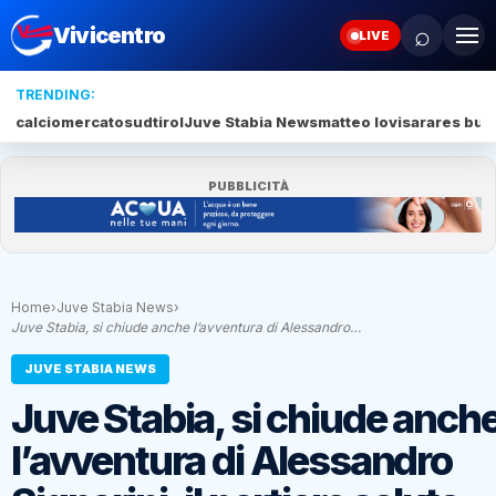
⌕
Vivicentro
LIVE
TRENDING:
calciomercato
sudtirol
Juve Stabia News
matteo lovisa
rares bur
PUBBLICITÀ
Home
›
Juve Stabia News
›
Juve Stabia, si chiude anche l’avventura di Alessandro…
JUVE STABIA NEWS
Juve Stabia, si chiude anch
l’avventura di Alessandro