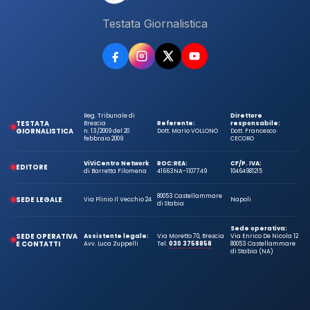
Testata Giornalistica
Reg. Tribunale di
Direttore
TESTATA
Brescia
Referente:
responsabile:
GIORNALISTICA
n. 13/2009 del 20
Dott. Mario VOLLONO
Dott. Francesco
febbraio 2009
CECORO
ViViCentro Network
ROC:
REA:
CF/P. IVA:
EDITORE
di Barretta Filomena
41663
NA-1107749
10464981215
80053 Castellammare
SEDE LEGALE
Via Plinio Il Vecchio 24
Napoli
di Stabia
Sede operativa:
SEDE OPERATIVA
Assistente legale:
Via Moretto 70, Brescia
Via Enrico De Nicola 12
E CONTATTI
Avv. Luca Zuppelli
Tel.
030 3758858
80053 Castellammare
di Stabia (NA)