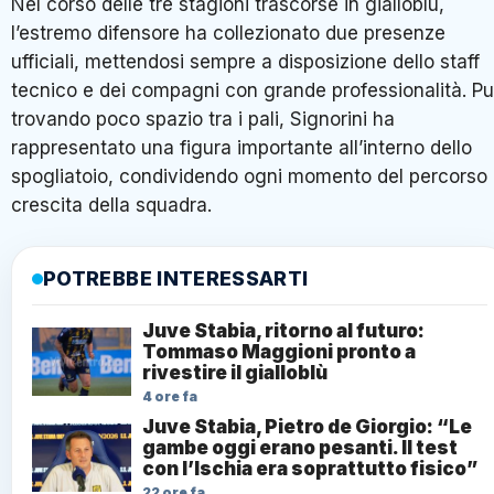
Nel corso delle tre stagioni trascorse in gialloblù,
l’estremo difensore ha collezionato due presenze
ufficiali, mettendosi sempre a disposizione dello staff
tecnico e dei compagni con grande professionalità. Pu
trovando poco spazio tra i pali, Signorini ha
rappresentato una figura importante all’interno dello
spogliatoio, condividendo ogni momento del percorso 
crescita della squadra.
POTREBBE INTERESSARTI
Juve Stabia, ritorno al futuro:
Tommaso Maggioni pronto a
rivestire il gialloblù
4 ore fa
Juve Stabia, Pietro de Giorgio: “Le
gambe oggi erano pesanti. Il test
con l’Ischia era soprattutto fisico”
22 ore fa