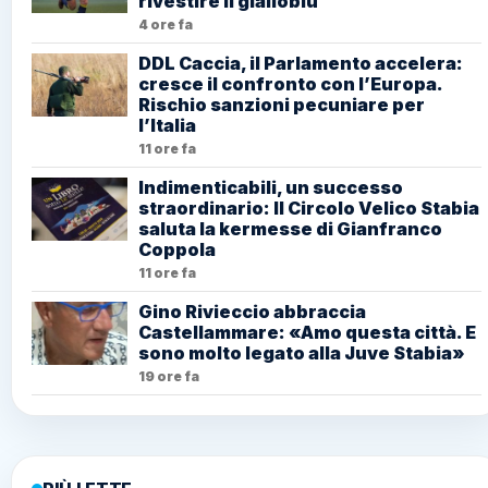
rivestire il gialloblù
4 ore fa
DDL Caccia, il Parlamento accelera:
cresce il confronto con l’Europa.
Rischio sanzioni pecuniare per
l’Italia
11 ore fa
Indimenticabili, un successo
straordinario: Il Circolo Velico Stabia
saluta la kermesse di Gianfranco
Coppola
11 ore fa
Gino Rivieccio abbraccia
Castellammare: «Amo questa città. E
sono molto legato alla Juve Stabia»
19 ore fa