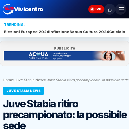
⌕
Vivicentro
LIVE
TRENDING:
Elezioni Europee 2024
Inflazione
Bonus Cultura 2024
Calcio
Inte
PUBBLICITÀ
Home
›
Juve Stabia News
›
Juve Stabia ritiro precampionato: la possibile sede
JUVE STABIA NEWS
Juve Stabia ritiro
precampionato: la possibile
sede