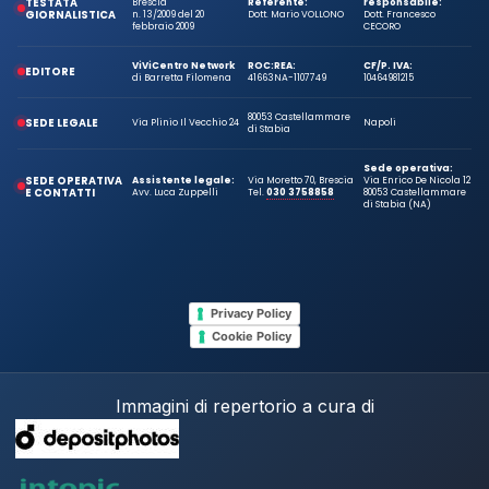
TESTATA
Brescia
Referente:
responsabile:
GIORNALISTICA
n. 13/2009 del 20
Dott. Mario VOLLONO
Dott. Francesco
febbraio 2009
CECORO
ViViCentro Network
ROC:
REA:
CF/P. IVA:
EDITORE
di Barretta Filomena
41663
NA-1107749
10464981215
80053 Castellammare
SEDE LEGALE
Via Plinio Il Vecchio 24
Napoli
di Stabia
Sede operativa:
SEDE OPERATIVA
Assistente legale:
Via Moretto 70, Brescia
Via Enrico De Nicola 12
E CONTATTI
Avv. Luca Zuppelli
Tel.
030 3758858
80053 Castellammare
di Stabia (NA)
Privacy Policy
Cookie Policy
Immagini di repertorio a cura di