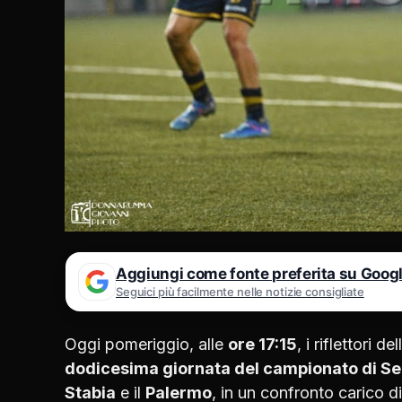
Aggiungi come fonte preferita su Goog
Seguici più facilmente nelle notizie consigliate
Oggi pomeriggio, alle
ore 17:15
, i riflettori 
dodicesima giornata del campionato di S
Stabia
e il
Palermo
, in un confronto carico d