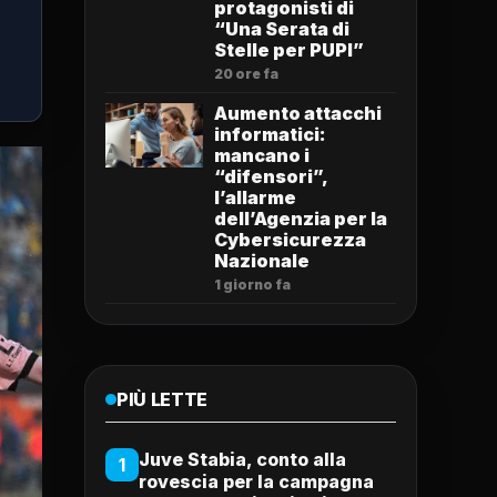
protagonisti di
“Una Serata di
Stelle per PUPI”
20 ore fa
Aumento attacchi
informatici:
mancano i
“difensori”,
l’allarme
dell’Agenzia per la
Cybersicurezza
Nazionale
1 giorno fa
PIÙ LETTE
Juve Stabia, conto alla
1
rovescia per la campagna