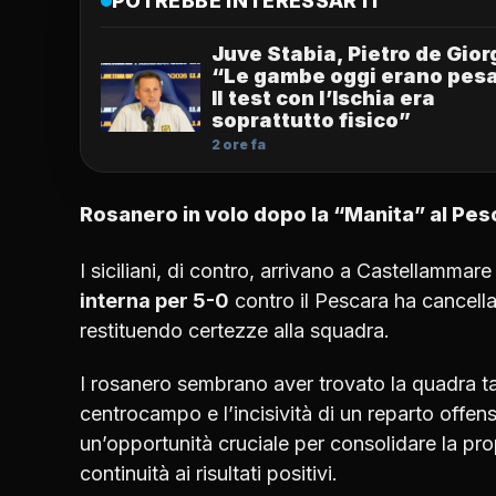
POTREBBE INTERESSARTI
Juve Stabia, Pietro de Gior
“Le gambe oggi erano pesa
Il test con l’Ischia era
soprattutto fisico”
2 ore fa
Rosanero in volo dopo la “Manita” al Pes
I siciliani, di contro, arrivano a Castellammar
interna per 5-0
contro il Pescara ha cancella
restituendo certezze alla squadra.
I rosanero sembrano aver trovato la quadra ta
centrocampo e l’incisività di un reparto offe
un’opportunità cruciale per consolidare la prop
continuità ai risultati positivi.