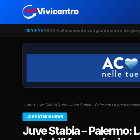
Vivicentro
TRENDING:
ISCHIA
allenamento congiunto
pietro de gior
Home
›
Juve Stabia News
›
Juve Stabia – Palermo: La presentazio
JUVE STABIA NEWS
Juve Stabia – Palermo: L