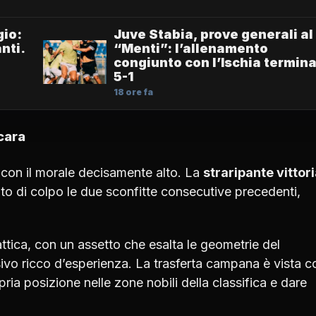
gio:
Juve Stabia, prove generali al
nti.
“Menti”: l’allenamento
congiunto con l’Ischia termin
5-1
18 ore fa
cara
e con il morale decisamente alto. La
straripante vittor
to di colpo le due sconfitte consecutive precedenti,
ttica, con un assetto che esalta le geometrie del
nsivo ricco d’esperienza. La trasferta campana è vista 
ria posizione nelle zone nobili della classifica e dare