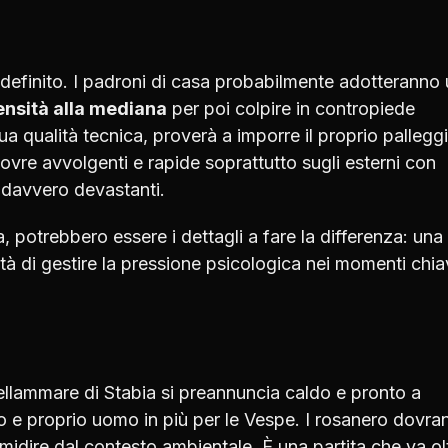
 definito. I padroni di casa probabilmente adotteranno
ensità alla mediana
per poi colpire in contropiede
sua qualità tecnica, proverà a imporre il proprio pallegg
ovre avvolgenti e rapide soprattutto sugli esterni con
 davvero devastanti.
, potrebbero essere i dettagli a fare la differenza: una
cità di gestire la pressione psicologica nei momenti chi
stellammare di Stabia si preannuncia caldo e pronto a
o e proprio uomo in più per le Vespe. I rosanero dovra
imidire dal contesto ambientale. È una partita che va olt