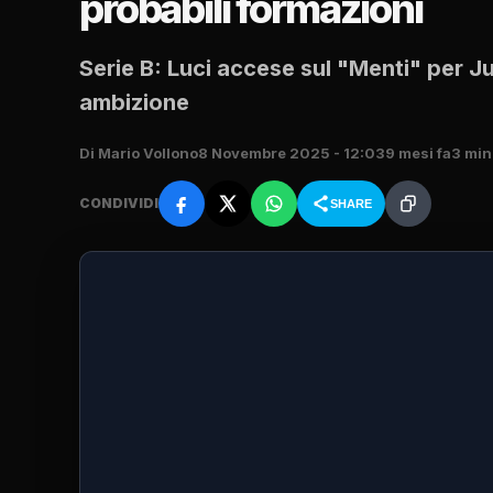
probabili formazioni
Serie B: Luci accese sul "Menti" per Ju
ambizione
Di Mario Vollono
8 Novembre 2025 - 12:03
9 mesi fa
3 min 
CONDIVIDI
SHARE