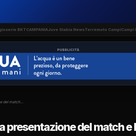
gio
serie BKT
CAMPANIA
Juve Stabia News
Terremoto Campi
Campi 
PUBBLICITÀ
ne del match…
a presentazione del match e 