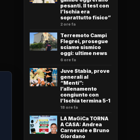
pesanti. Il test con
l’Ischia era
soprattutto fisico”
2 ore fa
Terremoto Campi
Flegrei, prosegue
sciame sismico
oggi: ultime news
6 ore fa
Juve Stabia, prove
generali al
“Menti”:
l’allenamento
congiunto con
l’Ischia termina 5-1
18 ore fa
LA MaGiCa TORNA
A CASA: Andrea
Carnevale e Bruno
Giordano