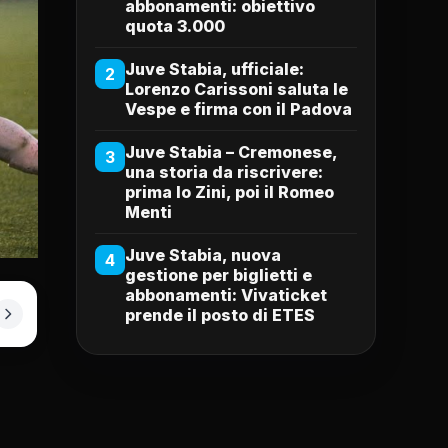
abbonamenti: obiettivo
quota 3.000
Juve Stabia, ufficiale:
2
Lorenzo Carissoni saluta le
Vespe e firma con il Padova
Juve Stabia – Cremonese,
3
una storia da riscrivere:
prima lo Zini, poi il Romeo
Menti
Juve Stabia, nuova
4
gestione per biglietti e
abbonamenti: Vivaticket
prende il posto di ETES