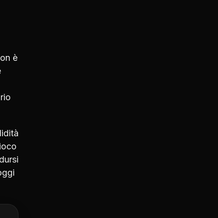
non è
e
rio
idità
gioco
dursi
oggi