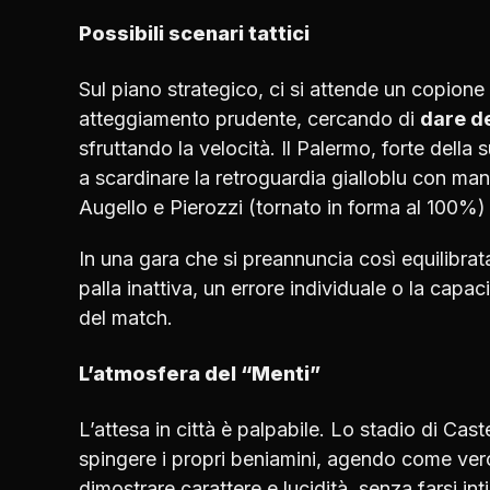
Possibili scenari tattici
Sul piano strategico, ci si attende un copione
atteggiamento prudente, cercando di
dare d
sfruttando la velocità. Il Palermo, forte della 
a scardinare la retroguardia gialloblu con man
Augello e Pierozzi (tornato in forma al 100%)
In una gara che si preannuncia così equilibrata
palla inattiva, un errore individuale o la capa
del match.
L’atmosfera del “Menti”
L’attesa in città è palpabile. Lo stadio di Ca
spingere i propri beniamini, agendo come ver
dimostrare carattere e lucidità, senza farsi int