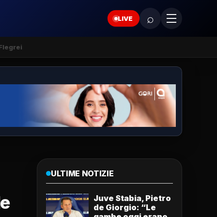
⌕
LIVE
Flegrei
ULTIME NOTIZIE
le
Juve Stabia, Pietro
de Giorgio: “Le
gambe oggi erano