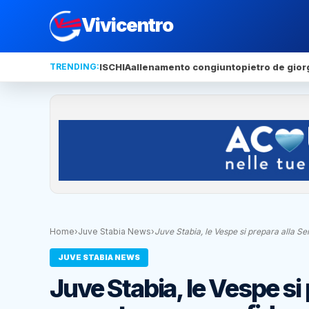
Vivicentro
TRENDING:
ISCHIA
allenamento congiunto
pietro de gior
Home
›
Juve Stabia News
›
Juve Stabia, le Vespe si prepara alla Se
JUVE STABIA NEWS
Juve Stabia, le Vespe si p