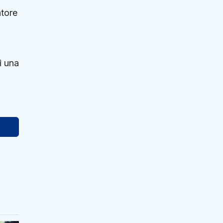
atore
i una