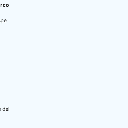
rco
spe
 del