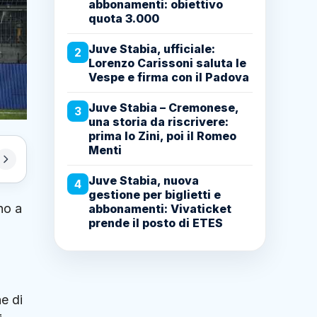
abbonamenti: obiettivo
quota 3.000
Juve Stabia, ufficiale:
2
Lorenzo Carissoni saluta le
Vespe e firma con il Padova
Juve Stabia – Cremonese,
3
una storia da riscrivere:
prima lo Zini, poi il Romeo
Menti
Juve Stabia, nuova
4
gestione per biglietti e
no a
abbonamenti: Vivaticket
prende il posto di ETES
ne di