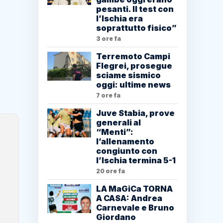
pesanti. Il test con
l’Ischia era
soprattutto fisico”
3 ore fa
Terremoto Campi
Flegrei, prosegue
sciame sismico
oggi: ultime news
7 ore fa
Juve Stabia, prove
generali al
“Menti”:
l’allenamento
congiunto con
l’Ischia termina 5-1
20 ore fa
LA MaGiCa TORNA
A CASA: Andrea
Carnevale e Bruno
Giordano