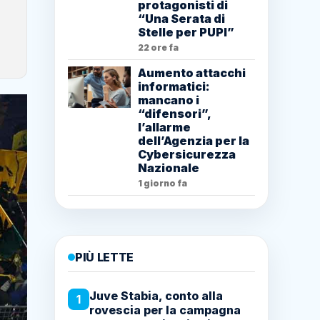
protagonisti di
“Una Serata di
Stelle per PUPI”
22 ore fa
Aumento attacchi
informatici:
mancano i
“difensori”,
l’allarme
dell’Agenzia per la
Cybersicurezza
Nazionale
1 giorno fa
PIÙ LETTE
Juve Stabia, conto alla
1
rovescia per la campagna