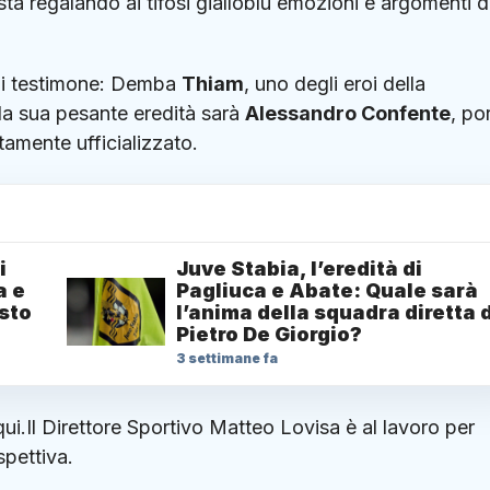
sta regalando ai tifosi gialloblù emozioni e argomenti d
 di testimone: Demba
Thiam
, uno degli eroi della
la sua pesante eredità sarà
Alessandro Confente
, po
ntamente ufficializzato.
i
Juve Stabia, l’eredità di
a e
Pagliuca e Abate: Quale sarà
sto
l’anima della squadra diretta 
Pietro De Giorgio?
3 settimane fa
ui.Il Direttore Sportivo Matteo Lovisa è al lavoro per
spettiva.