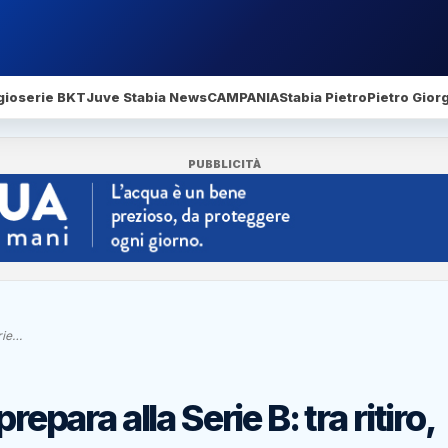
gio
serie BKT
Juve Stabia News
CAMPANIA
Stabia Pietro
Pietro Gior
PUBBLICITÀ
rie…
repara alla Serie B: tra ritiro,