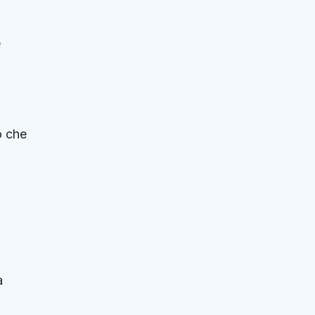
è
o che
à