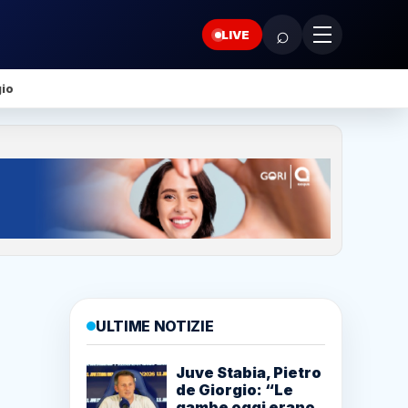
⌕
LIVE
gio
ULTIME NOTIZIE
Juve Stabia, Pietro
de Giorgio: “Le
gambe oggi erano