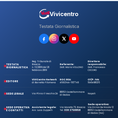
Vivicentro
Testata Giornalistica
Reg. Tribunale di
Direttore
TESTATA
Brescia
Referente:
responsabile:
GIORNALISTICA
n. 13/2009 del 20
Dott. Mario VOLLONO
Dott. Francesco
febbraio 2009
CECORO
ViViCentro Network
ROC:
REA:
CF/P. IVA:
EDITORE
di Barretta Filomena
41663
NA-1107749
10464981215
80053 Castellammare
SEDE LEGALE
Via Plinio Il Vecchio 24
Napoli
di Stabia
Sede operativa:
SEDE OPERATIVA
Assistente legale:
Via Moretto 70, Brescia
Via Enrico De Nicola 12
E CONTATTI
Avv. Luca Zuppelli
Tel.
030 3758858
80053 Castellammare
di Stabia (NA)