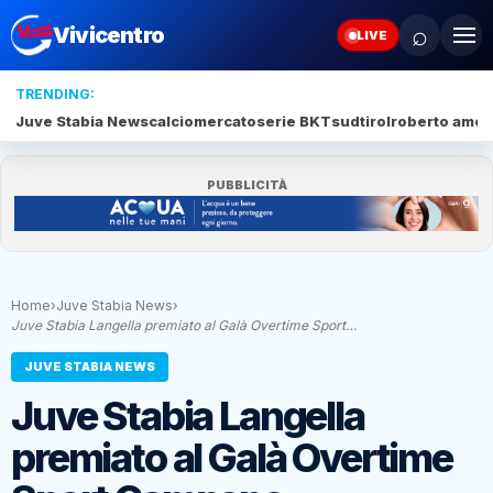
⌕
Vivicentro
LIVE
TRENDING:
Juve Stabia News
calciomercato
serie BKT
sudtirol
roberto amod
PUBBLICITÀ
Home
›
Juve Stabia News
›
Juve Stabia Langella premiato al Galà Overtime Sport…
JUVE STABIA NEWS
Juve Stabia Langella
premiato al Galà Overtime