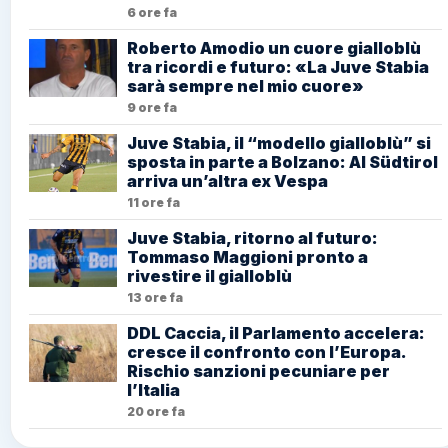
6 ore fa
Roberto Amodio un cuore gialloblù
tra ricordi e futuro: «La Juve Stabia
sarà sempre nel mio cuore»
9 ore fa
Juve Stabia, il “modello gialloblù” si
sposta in parte a Bolzano: Al Südtirol
arriva un’altra ex Vespa
11 ore fa
Juve Stabia, ritorno al futuro:
Tommaso Maggioni pronto a
rivestire il gialloblù
13 ore fa
DDL Caccia, il Parlamento accelera:
cresce il confronto con l’Europa.
Rischio sanzioni pecuniare per
l’Italia
20 ore fa