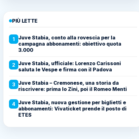
PIÙ LETTE
Juve Stabia, conto alla rovescia per la
1
campagna abbonamenti: obiettivo quota
3.000
Juve Stabia, ufficiale: Lorenzo Carissoni
2
saluta le Vespe e firma con il Padova
Juve Stabia – Cremonese, una storia da
3
riscrivere: prima lo Zini, poi il Romeo Menti
Juve Stabia, nuova gestione per biglietti e
4
abbonamenti: Vivaticket prende il posto di
ETES