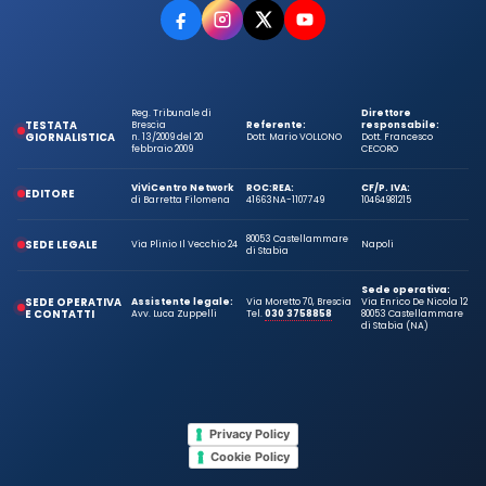
Reg. Tribunale di
Direttore
TESTATA
Brescia
Referente:
responsabile:
GIORNALISTICA
n. 13/2009 del 20
Dott. Mario VOLLONO
Dott. Francesco
febbraio 2009
CECORO
ViViCentro Network
ROC:
REA:
CF/P. IVA:
EDITORE
di Barretta Filomena
41663
NA-1107749
10464981215
80053 Castellammare
SEDE LEGALE
Via Plinio Il Vecchio 24
Napoli
di Stabia
Sede operativa:
SEDE OPERATIVA
Assistente legale:
Via Moretto 70, Brescia
Via Enrico De Nicola 12
E CONTATTI
Avv. Luca Zuppelli
Tel.
030 3758858
80053 Castellammare
di Stabia (NA)
Privacy Policy
Cookie Policy