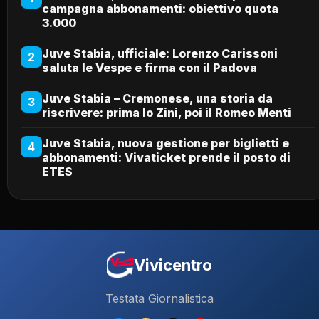
campagna abbonamenti: obiettivo quota
3.000
Juve Stabia, ufficiale: Lorenzo Carissoni
2
saluta le Vespe e firma con il Padova
Juve Stabia – Cremonese, una storia da
3
riscrivere: prima lo Zini, poi il Romeo Menti
Juve Stabia, nuova gestione per biglietti e
4
abbonamenti: Vivaticket prende il posto di
ETES
Vivicentro
Testata Giornalistica