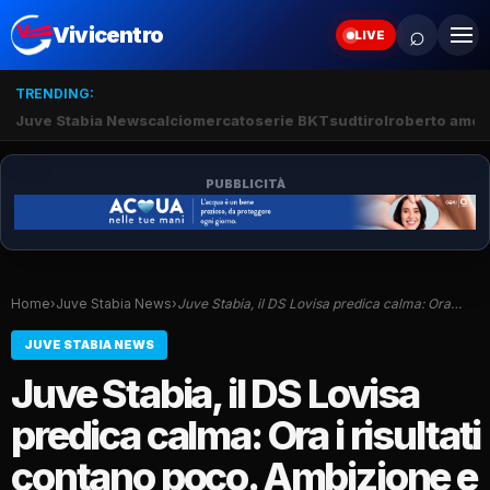
⌕
Vivicentro
LIVE
TRENDING:
Juve Stabia News
calciomercato
serie BKT
sudtirol
roberto amod
PUBBLICITÀ
Home
›
Juve Stabia News
›
Juve Stabia, il DS Lovisa predica calma: Ora…
JUVE STABIA NEWS
Juve Stabia, il DS Lovisa
predica calma: Ora i risultati
contano poco. Ambizione e