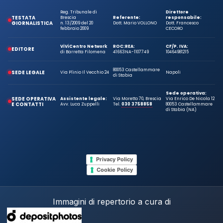
Reg. Tribunale di
Direttore
TESTATA
Brescia
Referente:
responsabile:
GIORNALISTICA
n. 13/2009 del 20
Dott. Mario VOLLONO
Dott. Francesco
febbraio 2009
CECORO
ViViCentro Network
ROC:
REA:
CF/P. IVA:
EDITORE
di Barretta Filomena
41663
NA-1107749
10464981215
80053 Castellammare
SEDE LEGALE
Via Plinio Il Vecchio 24
Napoli
di Stabia
Sede operativa:
SEDE OPERATIVA
Assistente legale:
Via Moretto 70, Brescia
Via Enrico De Nicola 12
E CONTATTI
Avv. Luca Zuppelli
Tel.
030 3758858
80053 Castellammare
di Stabia (NA)
Privacy Policy
Cookie Policy
Immagini di repertorio a cura di