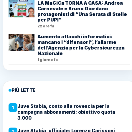
LA MaGiCa TORNA A CASA: Andrea
Carnevale e Bruno Giordano
protagonisti di “Una Serata di Stelle
per PUPI”
22 ore fa
Aumento attacchi informatici:
mancano i “difensori”, l’allarme
dell’Agenzia per la Cybersicurezza
Nazionale
1 giorno fa
PIÙ LETTE
Juve Stabia, conto alla rovescia per la
1
campagna abbonamenti: obiettivo quota
3.000
Juve Stabia, ufficiale: Lorenzo Carissoni
2