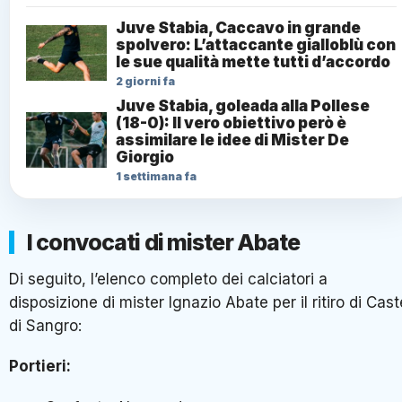
Juve Stabia, Caccavo in grande
spolvero: L’attaccante gialloblù con
le sue qualità mette tutti d’accordo
2 giorni fa
Juve Stabia, goleada alla Pollese
(18-0): Il vero obiettivo però è
assimilare le idee di Mister De
Giorgio
1 settimana fa
I convocati di mister Abate
Di seguito, l’elenco completo dei calciatori a
disposizione di mister Ignazio Abate per il ritiro di Cast
di Sangro:
Portieri: