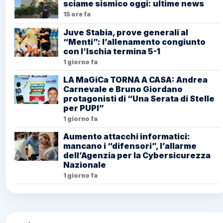
sciame sismico oggi: ultime news
15 ore fa
Juve Stabia, prove generali al
“Menti”: l’allenamento congiunto
con l’Ischia termina 5-1
1 giorno fa
LA MaGiCa TORNA A CASA: Andrea
Carnevale e Bruno Giordano
protagonisti di “Una Serata di Stelle
per PUPI”
1 giorno fa
Aumento attacchi informatici:
mancano i “difensori”, l’allarme
dell’Agenzia per la Cybersicurezza
Nazionale
1 giorno fa