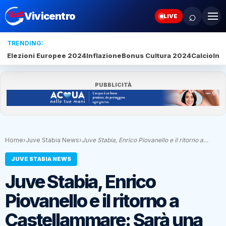
⌕
Vivicentro
LIVE
TRENDING:
Elezioni Europee 2024
Inflazione
Bonus Cultura 2024
Calcio
Inte
PUBBLICITÀ
Home
›
Juve Stabia News
›
Juve Stabia, Enrico Piovanello e il ritorno a…
JUVE STABIA NEWS
Juve Stabia, Enrico
Piovanello e il ritorno a
Castellammare: Sarà una