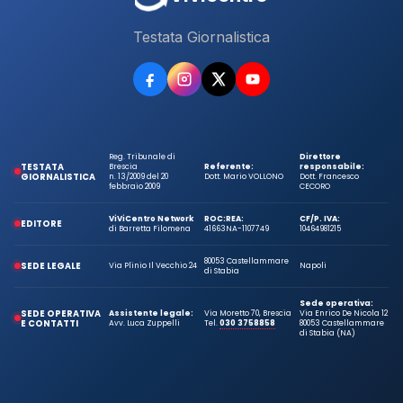
Testata Giornalistica
Reg. Tribunale di
Direttore
TESTATA
Brescia
Referente:
responsabile:
GIORNALISTICA
n. 13/2009 del 20
Dott. Mario VOLLONO
Dott. Francesco
febbraio 2009
CECORO
ViViCentro Network
ROC:
REA:
CF/P. IVA:
EDITORE
di Barretta Filomena
41663
NA-1107749
10464981215
80053 Castellammare
SEDE LEGALE
Via Plinio Il Vecchio 24
Napoli
di Stabia
Sede operativa:
SEDE OPERATIVA
Assistente legale:
Via Moretto 70, Brescia
Via Enrico De Nicola 12
E CONTATTI
Avv. Luca Zuppelli
Tel.
030 3758858
80053 Castellammare
di Stabia (NA)