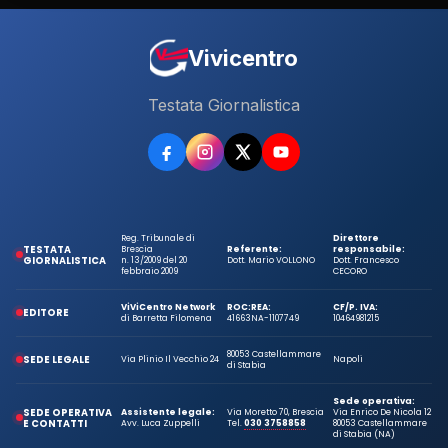
Vivicentro
Testata Giornalistica
Reg. Tribunale di
Direttore
TESTATA
Brescia
Referente:
responsabile:
GIORNALISTICA
n. 13/2009 del 20
Dott. Mario VOLLONO
Dott. Francesco
febbraio 2009
CECORO
ViViCentro Network
ROC:
REA:
CF/P. IVA:
EDITORE
di Barretta Filomena
41663
NA-1107749
10464981215
80053 Castellammare
SEDE LEGALE
Via Plinio Il Vecchio 24
Napoli
di Stabia
Sede operativa:
SEDE OPERATIVA
Assistente legale:
Via Moretto 70, Brescia
Via Enrico De Nicola 12
E CONTATTI
Avv. Luca Zuppelli
Tel.
030 3758858
80053 Castellammare
di Stabia (NA)