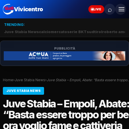
⌕
Vivicentro
LIVE
TRENDING:
Juve Stabia News
calciomercato
serie BKT
sudtirol
roberto amod
PUBBLICITÀ
Home
›
Juve Stabia News
›
Juve Stabia – Empoli, Abate: “Basta essere troppo
JUVE STABIA NEWS
Juve Stabia – Empoli, Abate
“Basta essere troppo per b
ora voglio fame e cattiveria