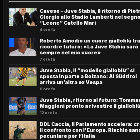
Cavese – Juve Stabia, il ritorno di Piet
Giorgio allo Stadio Lamberti nel segno
“Leone” Catello Mari
4 ore fa
Roberto Amodio un cuore gialloblù tr
ricordi e futuro: «La Juve Stabia sarà
sempre nel mio cuore»
7 ore fa
Juve Stabia, il “modello gialloblù” si
sposta in parte a Bolzano: Al Südtirol
arriva un’altra ex Vespa
9 ore fa
Juve Stabia, ritorno al futuro: Tomma
Maggioni pronto a rivestire il giallobl
12 ore fa
DDL Caccia, il Parlamento accelera: c
il confronto con l’Europa. Rischio san
pecuniare per l’Italia