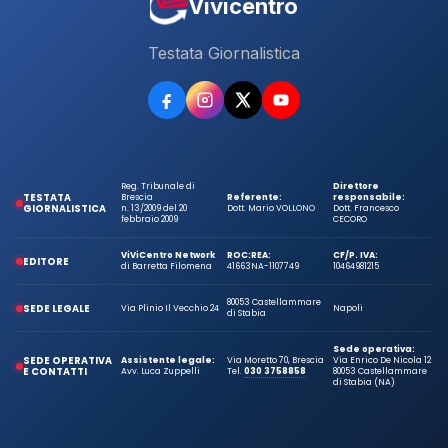
Vivicentro
Testata Giornalistica
Reg. Tribunale di
Direttore
TESTATA
Brescia
Referente:
responsabile:
GIORNALISTICA
n. 13/2009 del 20
Dott. Mario VOLLONO
Dott. Francesco
febbraio 2009
CECORO
ViViCentro Network
ROC:
REA:
CF/P. IVA:
EDITORE
di Barretta Filomena
41663
NA-1107749
10464981215
80053 Castellammare
SEDE LEGALE
Via Plinio Il Vecchio 24
Napoli
di Stabia
Sede operativa:
SEDE OPERATIVA
Assistente legale:
Via Moretto 70, Brescia
Via Enrico De Nicola 12
E CONTATTI
Avv. Luca Zuppelli
Tel.
030 3758858
80053 Castellammare
di Stabia (NA)