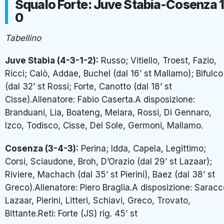
Squalo Forte: Juve Stabia-Cosenza 1
0
Tabellino
Juve Stabia (4-3-1-2):
Russo; Vitiello, Troest, Fazio,
Ricci; Calò, Addae, Buchel (dal 16’ st Mallamo); Bifulco
(dal 32’ st Rossi; Forte, Canotto (dal 18’ st
Cisse).Allenatore: Fabio Caserta.A disposizione:
Branduani, Lia, Boateng, Melara, Rossi, Di Gennaro,
Izco, Todisco, Cisse, Del Sole, Germoni, Mallamo.
Cosenza (3-4-3):
Perina; Idda, Capela, Legittimo;
Corsi, Sciaudone, Broh, D’Orazio (dal 29’ st Lazaar);
Riviere, Machach (dal 35’ st Pierini), Baez (dal 38’ st
Greco).Allenatore: Piero Braglia.A disposizione: Saracc
Lazaar, Pierini, Litteri, Schiavi, Greco, Trovato,
Bittante.Reti: Forte (JS) rig. 45’ st