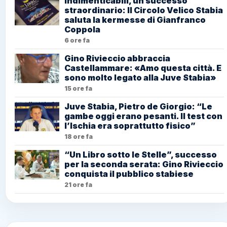
Indimenticabili, un successo
straordinario: Il Circolo Velico Stabia
saluta la kermesse di Gianfranco
Coppola
6 ore fa
Gino Rivieccio abbraccia
Castellammare: «Amo questa città. E
sono molto legato alla Juve Stabia»
15 ore fa
Juve Stabia, Pietro de Giorgio: “Le
gambe oggi erano pesanti. Il test con
l’Ischia era soprattutto fisico”
18 ore fa
“Un Libro sotto le Stelle”, successo
per la seconda serata: Gino Rivieccio
conquista il pubblico stabiese
21 ore fa