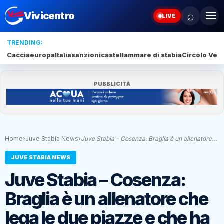
⌕
Vivicentro
LIVE
TRENDING:
Caccia
europa
Italia
sanzioni
castellammare di stabia
Circolo Veli
PUBBLICITÀ
Home
›
Juve Stabia News
›
Juve Stabia – Cosenza: Braglia è un allenatore…
JUVE STABIA NEWS
Juve Stabia – Cosenza:
Braglia è un allenatore che
lega le due piazze e che ha