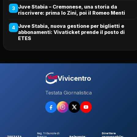
Juve Stabia – Cremonese, una storia da
3
riscrivere: prima lo Zini, poi il Romeo Menti
Juve Stabia, nuova gestione per biglietti e
4
abbonamenti: Vivaticket prende il posto di
ETES
Vivicentro
Testata Giornalistica
Reg. Tribunale di
Direttore
TESTATA
Brescia
Referente:
responsabile: