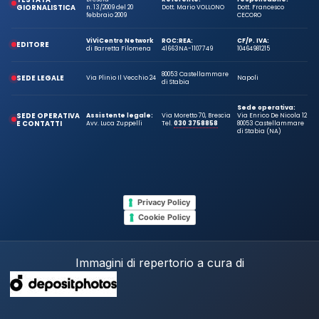
GIORNALISTICA
n. 13/2009 del 20
Dott. Mario VOLLONO
Dott. Francesco
febbraio 2009
CECORO
ViViCentro Network
ROC:
REA:
CF/P. IVA:
EDITORE
di Barretta Filomena
41663
NA-1107749
10464981215
80053 Castellammare
SEDE LEGALE
Via Plinio Il Vecchio 24
Napoli
di Stabia
Sede operativa:
SEDE OPERATIVA
Assistente legale:
Via Moretto 70, Brescia
Via Enrico De Nicola 12
E CONTATTI
Avv. Luca Zuppelli
Tel.
030 3758858
80053 Castellammare
di Stabia (NA)
Privacy Policy
Cookie Policy
Immagini di repertorio a cura di