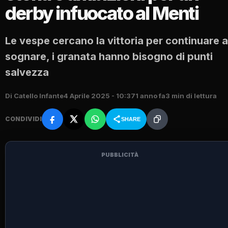
derby infuocato al Menti
Le vespe cercano la vittoria per continuare a
sognare, i granata hanno bisogno di punti
salvezza
Di Catello Infante
4 Aprile 2025 - 10:37
1 anno fa
3 min di lettura
CONDIVIDI
SHARE
PUBBLICITÀ