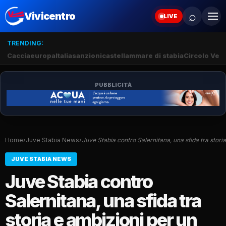
⌕
Vivicentro
LIVE
TRENDING:
Caccia
europa
Italia
sanzioni
castellammare di stabia
Circolo Veli
PUBBLICITÀ
Home
›
Juve Stabia News
›
Juve Stabia contro Salernitana, una sfida tra stori
JUVE STABIA NEWS
Juve Stabia contro
Salernitana, una sfida tra
storia e ambizioni per un