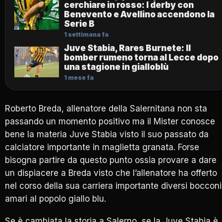
cerchiare in rosso: I derby con
Benevento e Avellino accendono la
Serie B
1 settimana fa
Juve Stabia, Rares Burnete: Il
bomber rumeno torna al Lecce dopo
una stagione in gialloblù
1 mese fa
Roberto Breda, allenatore della Salernitana non sta
passando un momento positivo ma il Mister conosce
bene la materia Juve Stabia visto il suo passato da
calciatore importante in maglietta granata. Forse
bisogna partire da questo punto ossia provare a dare
un dispiacere a Breda visto che l’allenatore ha offerto
nel corso della sua carriera importante diversi bocconi
amari al popolo giallo blu.
Se è cambiata la storia a Salerno, se la Juve Stabia è