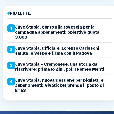
PIÙ LETTE
Juve Stabia, conto alla rovescia per la
1
campagna abbonamenti: obiettivo quota
3.000
Juve Stabia, ufficiale: Lorenzo Carissoni
2
saluta le Vespe e firma con il Padova
Juve Stabia – Cremonese, una storia da
3
riscrivere: prima lo Zini, poi il Romeo Menti
Juve Stabia, nuova gestione per biglietti e
4
abbonamenti: Vivaticket prende il posto di
ETES