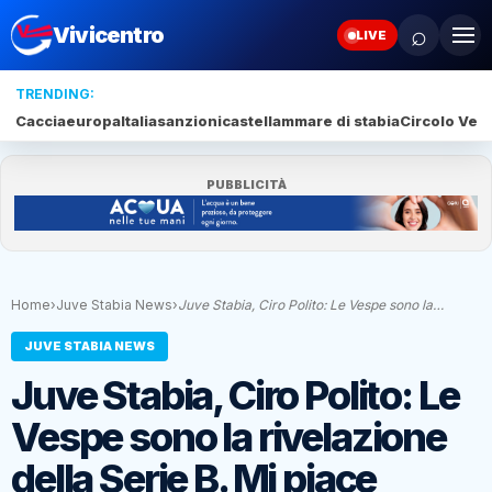
⌕
Vivicentro
LIVE
TRENDING:
Caccia
europa
Italia
sanzioni
castellammare di stabia
Circolo Veli
PUBBLICITÀ
Home
›
Juve Stabia News
›
Juve Stabia, Ciro Polito: Le Vespe sono la…
JUVE STABIA NEWS
Juve Stabia, Ciro Polito: Le
Vespe sono la rivelazione
della Serie B. Mi piace