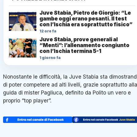
Juve Stabia, Pietro de Giorgio: “Le
gambe oggi erano pesanti. Il test
con l’Ischia era soprattutto fisico”
12 ore fa
Juve Stabia, prove generali al
“Menti”: l’allenamento congiunto
con l’Ischia termina 5-1
1 giorno fa
Nonostante le difficoltà, la Juve Stabia sta dimostran
di poter competere ad alti livelli, grazie soprattutto all
guida di mister Pagliuca, definito da Polito un vero e
proprio “top player”.