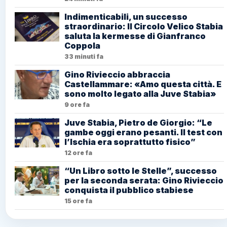
Indimenticabili, un successo
straordinario: Il Circolo Velico Stabia
saluta la kermesse di Gianfranco
Coppola
33 minuti fa
Gino Rivieccio abbraccia
Castellammare: «Amo questa città. E
sono molto legato alla Juve Stabia»
9 ore fa
Juve Stabia, Pietro de Giorgio: “Le
gambe oggi erano pesanti. Il test con
l’Ischia era soprattutto fisico”
12 ore fa
“Un Libro sotto le Stelle”, successo
per la seconda serata: Gino Rivieccio
conquista il pubblico stabiese
15 ore fa