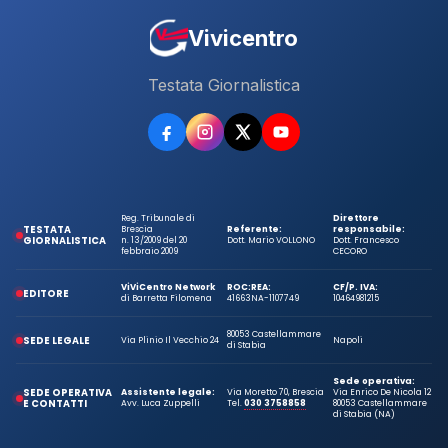
Vivicentro
Testata Giornalistica
Reg. Tribunale di
Direttore
TESTATA
Brescia
Referente:
responsabile:
GIORNALISTICA
n. 13/2009 del 20
Dott. Mario VOLLONO
Dott. Francesco
febbraio 2009
CECORO
ViViCentro Network
ROC:
REA:
CF/P. IVA:
EDITORE
di Barretta Filomena
41663
NA-1107749
10464981215
80053 Castellammare
SEDE LEGALE
Via Plinio Il Vecchio 24
Napoli
di Stabia
Sede operativa:
SEDE OPERATIVA
Assistente legale:
Via Moretto 70, Brescia
Via Enrico De Nicola 12
E CONTATTI
Avv. Luca Zuppelli
Tel.
030 3758858
80053 Castellammare
di Stabia (NA)