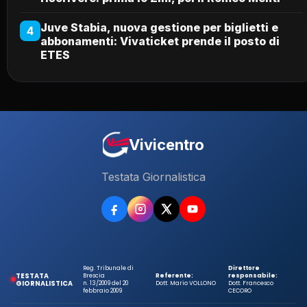
Juve Stabia, nuova gestione per biglietti e
4
abbonamenti: Vivaticket prende il posto di
ETES
Vivicentro
Testata Giornalistica
Reg. Tribunale di
Direttore
TESTATA
Brescia
Referente:
responsabile:
GIORNALISTICA
n. 13/2009 del 20
Dott. Mario VOLLONO
Dott. Francesco
febbraio 2009
CECORO