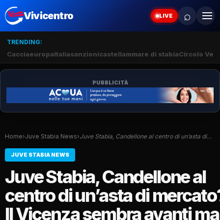
⌕
Vivicentro
LIVE
TRENDING:
Caccia
europa
Italia
sanzioni
castellammare di stabia
Circolo Veli
PUBBLICITÀ
Home
›
Juve Stabia News
›
Juve Stabia, Candellone al centro di un’asta di…
JUVE STABIA NEWS
Juve Stabia, Candellone al
centro di un’asta di mercato
Il Vicenza sembra avanti ma