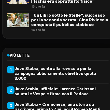
l’Ischia era soprattutto fisico”
13 ore fa
“Un Libro sotto le Stelle”, successo
per la seconda serata: Gino Rivieccio
conquista il pubblico stabiese
16 ore fa
PIÙ LETTE
Juve Stabia, conto alla rovescia per la
1
campagna abbonamenti: obiettivo quota
3.000
Juve Stabia, ufficiale: Lorenzo Carissoni
2
saluta le Vespe e firma con il Padova
Juve Stabia – Cremonese, una storia da
3
riscrivere: prima lo Zini, poi il Romeo Menti