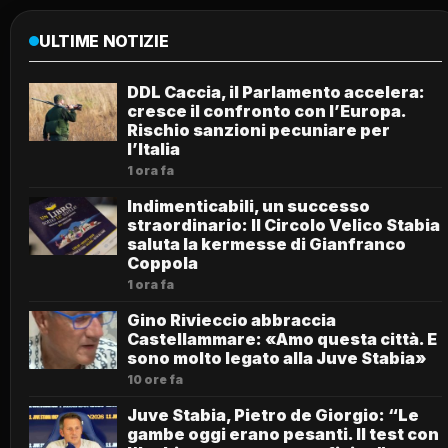
ULTIME NOTIZIE
DDL Caccia, il Parlamento accelera:
cresce il confronto con l’Europa.
Rischio sanzioni pecuniare per
l’Italia
1 ora fa
Indimenticabili, un successo
straordinario: Il Circolo Velico Stabia
saluta la kermesse di Gianfranco
Coppola
1 ora fa
Gino Rivieccio abbraccia
Castellammare: «Amo questa città. E
sono molto legato alla Juve Stabia»
10 ore fa
Juve Stabia, Pietro de Giorgio: “Le
gambe oggi erano pesanti. Il test con