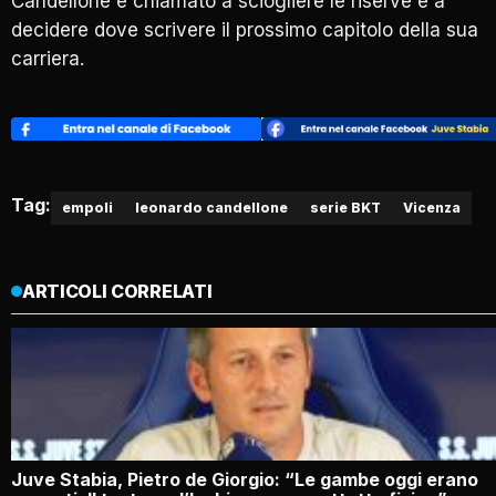
Candellone è chiamato a sciogliere le riserve e a
decidere dove scrivere il prossimo capitolo della sua
carriera.
Tag:
empoli
leonardo candellone
serie BKT
Vicenza
ARTICOLI CORRELATI
Juve Stabia, Pietro de Giorgio: “Le gambe oggi erano