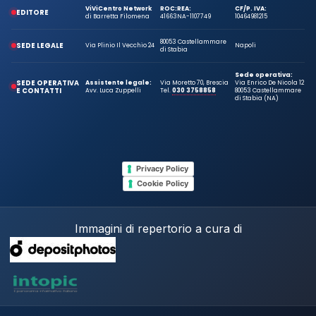
ViViCentro Network
ROC:
REA:
CF/P. IVA:
EDITORE
di Barretta Filomena
41663
NA-1107749
10464981215
80053 Castellammare
SEDE LEGALE
Via Plinio Il Vecchio 24
Napoli
di Stabia
Sede operativa:
SEDE OPERATIVA
Assistente legale:
Via Moretto 70, Brescia
Via Enrico De Nicola 12
E CONTATTI
Avv. Luca Zuppelli
Tel.
030 3758858
80053 Castellammare
di Stabia (NA)
Privacy Policy
Cookie Policy
Immagini di repertorio a cura di