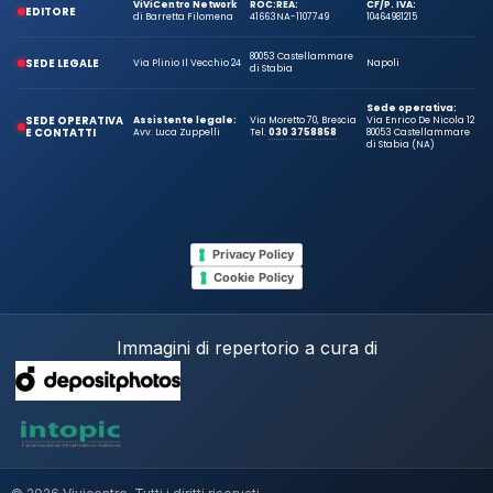
ViViCentro Network
ROC:
REA:
CF/P. IVA:
EDITORE
di Barretta Filomena
41663
NA-1107749
10464981215
80053 Castellammare
SEDE LEGALE
Via Plinio Il Vecchio 24
Napoli
di Stabia
Sede operativa:
SEDE OPERATIVA
Assistente legale:
Via Moretto 70, Brescia
Via Enrico De Nicola 12
E CONTATTI
Avv. Luca Zuppelli
Tel.
030 3758858
80053 Castellammare
di Stabia (NA)
Privacy Policy
Cookie Policy
Immagini di repertorio a cura di