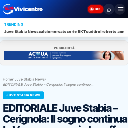
⌕
Vivicentro
LIVE
TRENDING:
Juve Stabia News
calciomercato
serie BKT
sudtirol
roberto amod
PUBBLICITÀ
Home
›
Juve Stabia News
›
EDITORIALE Juve Stabia – Cerignola: Il sogno continua,…
JUVE STABIA NEWS
EDITORIALE Juve Stabia –
Cerignola: Il sogno continua