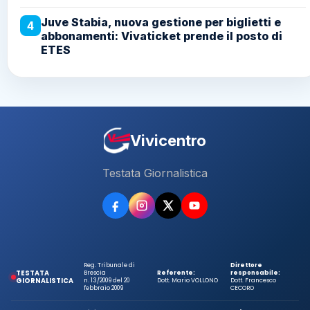
Juve Stabia, nuova gestione per biglietti e
4
abbonamenti: Vivaticket prende il posto di
ETES
Vivicentro
Testata Giornalistica
Reg. Tribunale di
Direttore
TESTATA
Brescia
Referente:
responsabile:
GIORNALISTICA
n. 13/2009 del 20
Dott. Mario VOLLONO
Dott. Francesco
febbraio 2009
CECORO