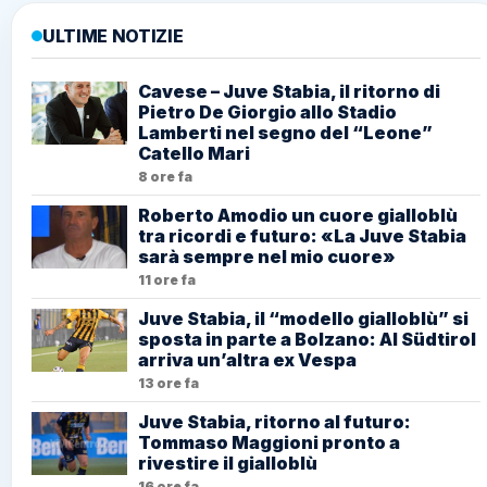
ULTIME NOTIZIE
Cavese – Juve Stabia, il ritorno di
Pietro De Giorgio allo Stadio
Lamberti nel segno del “Leone”
Catello Mari
8 ore fa
Roberto Amodio un cuore gialloblù
tra ricordi e futuro: «La Juve Stabia
sarà sempre nel mio cuore»
11 ore fa
Juve Stabia, il “modello gialloblù” si
sposta in parte a Bolzano: Al Südtirol
arriva un’altra ex Vespa
13 ore fa
Juve Stabia, ritorno al futuro:
Tommaso Maggioni pronto a
rivestire il gialloblù
16 ore fa