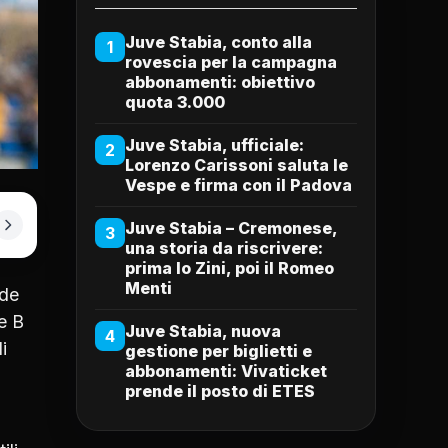
Juve Stabia, conto alla
1
rovescia per la campagna
abbonamenti: obiettivo
quota 3.000
Juve Stabia, ufficiale:
2
Lorenzo Carissoni saluta le
Vespe e firma con il Padova
Juve Stabia – Cremonese,
3
una storia da riscrivere:
prima lo Zini, poi il Romeo
Menti
ide
e B
Juve Stabia, nuova
4
i
gestione per biglietti e
abbonamenti: Vivaticket
prende il posto di ETES