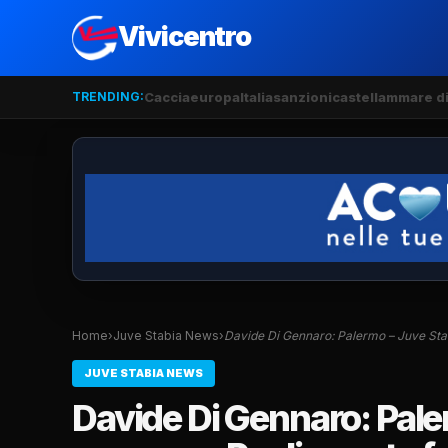
Vivicentro
TRENDING:
Caccia
europa
Italia
sanzioni
castellammare di
Home
›
Juve Stabia News
›
Davide Di Gennaro: Palermo – Juve Sta
JUVE STABIA NEWS
Davide Di Gennaro: Paler