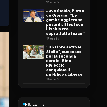
13 ore fa
Juve Stabia, Pietro
de Giorgio: “Le
gambe oggi erano
pesanti. Il test con
l’Ischia era
soprattutto fisico”
17 ore fa
“Un Libro sotto le
Stelle”, successo
per la seconda
serata: Gino
Rivieccio
conquista il
pubblico stabiese
19 ore fa
PIÙ LETTE