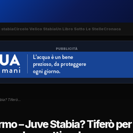
 stabia
Circolo Velico Stabia
Un Libro Sotto Le Stelle
Cronaca
PUBBLICITÀ
bia? Tiferò…
mo – Juve Stabia? Tiferò per 