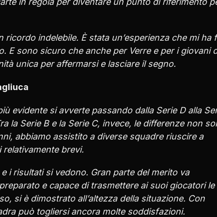
arte in regola per diventare un punto di riferimento pe
 ricordo indelebile. È stata un’esperienza che mi ha f
 E sono sicuro che anche per Verre e per i giovani d
tà unica per affermarsi e lasciare il segno.
Pagliuca
 più evidente si avverte passando dalla Serie D alla Ser
Tra la Serie B e la Serie C, invece, le differenze non s
ni, abbiamo assistito a diverse squadre riuscire a
i relativamente brevi.
 i risultati si vedono. Gran parte del merito va
reparato e capace di trasmettere ai suoi giocatori le
, si è dimostrato all’altezza della situazione. Con
ra può togliersi ancora molte soddisfazioni.