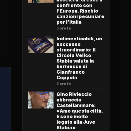
confronto con
l’Europa. Rischio
sanzioni pecuniare
per l’Italia
5 ore fa
Indimenticabili, un
successo
straordinario: Il
Circolo Velico
Stabia saluta la
kermesse di
Gianfranco
Coppola
5 ore fa
Gino Rivieccio
abbraccia
Castellammare:
«Amo questa città.
E sono molto
legato alla Juve
Stabia»