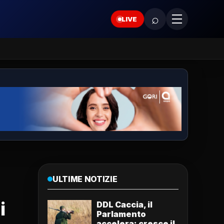
⌕
LIVE
ULTIME NOTIZIE
i
DDL Caccia, il
Parlamento
accelera: cresce il