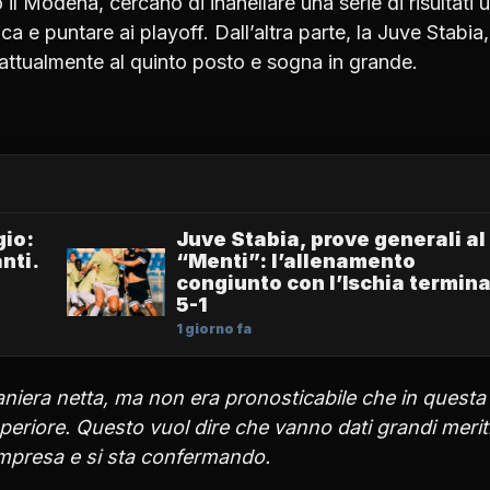
 il Modena, cercano di inanellare una serie di risultati ut
ca e puntare ai playoff. Dall’altra parte, la Juve Stabia,
attualmente al quinto posto e sogna in grande.
gio:
Juve Stabia, prove generali al
nti.
“Menti”: l’allenamento
congiunto con l’Ischia termin
5-1
1 giorno fa
niera netta, ma non era pronosticabile che in questa
eriore. Questo vuol dire che vanno dati grandi merit
impresa e si sta confermando.