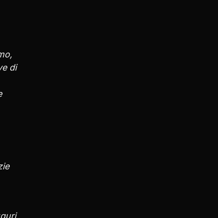
mo,
e di
e
zie
guri