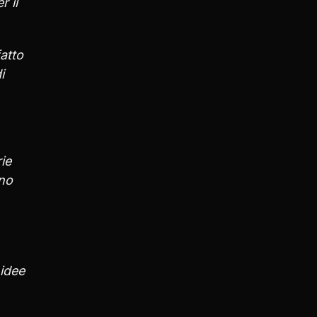
r il
atto
i
ie
ono
 idee