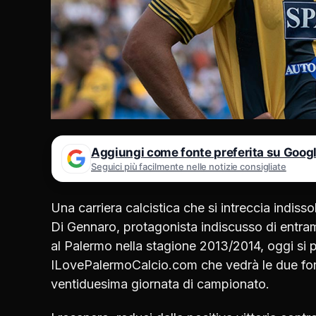
Aggiungi come fonte preferita su Goog
Seguici più facilmente nelle notizie consigliate
Una carriera calcistica che si intreccia indis
Di Gennaro, protagonista indiscusso di entram
al Palermo nella stagione 2013/2014, oggi si p
ILovePalermoCalcio.com che vedrà le due form
ventiduesima giornata di campionato.