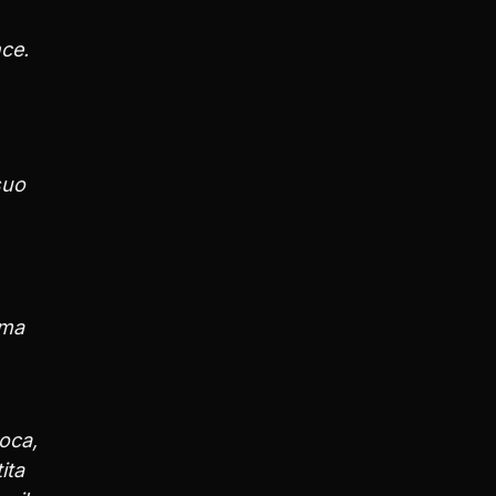
nce.
suo
ama
oca,
ita