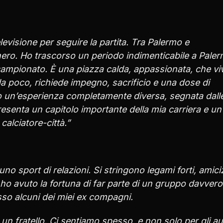
evisione per seguire la partita. Tra Palermo e
nero. Ho trascorso un periodo indimenticabile a Paler
campionato. È una piazza calda, appassionata, che viv
da poco, richiede impegno, sacrificio e una dose di
o un’esperienza completamente diversa, segnata dall
resenta un capitolo importante della mia carriera e un
calciatore-città.”
no sport di relazioni. Si stringono legami forti, amici
 ho avuto la fortuna di far parte di un gruppo davvero
sso alcuni dei miei ex compagni.
un fratello. Ci sentiamo spesso, e non solo per gli au