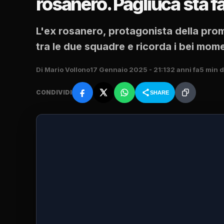
rosanero. Pagliuca sta f
L'ex rosanero, protagonista della prom
tra le due squadre e ricorda i bei moment
Di Mario Vollono
17 Gennaio 2025 - 21:13
2 anni fa
5 min d
CONDIVIDI
SHARE