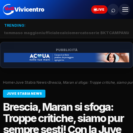
⌕
Vivicentro
LIVE
TRENDING:
tommaso maggioni
ufficiale
calciomercato
serie BKT
CAMPANIA
J
PUBBLICITÀ
Home
›
Juve Stabia News
›
Brescia, Maran si sfoga: Troppe critiche, siamo pu
JUVE STABIA NEWS
Brescia, Maran si sfoga:
Troppe critiche, siamo pur
sempre sesti! Con la Juve