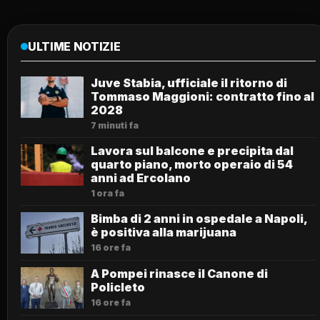
ULTIME NOTIZIE
Juve Stabia, ufficiale il ritorno di
Tommaso Maggioni: contratto fino al
2028
7 minuti fa
Lavora sul balcone e precipita dal
quarto piano, morto operaio di 54
anni ad Ercolano
1 ora fa
Bimba di 2 anni in ospedale a Napoli,
è positiva alla marijuana
16 ore fa
A Pompei rinasce il Canone di
Policleto
16 ore fa