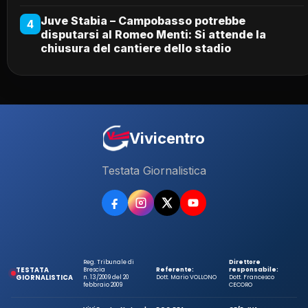
Juve Stabia – Campobasso potrebbe
4
disputarsi al Romeo Menti: Si attende la
chiusura del cantiere dello stadio
Vivicentro
Testata Giornalistica
Reg. Tribunale di
Direttore
TESTATA
Brescia
Referente:
responsabile:
GIORNALISTICA
n. 13/2009 del 20
Dott. Mario VOLLONO
Dott. Francesco
febbraio 2009
CECORO