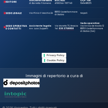
ViViCentro Network
ROC:
REA:
CF/P. IVA:
EDITORE
di Barretta Filomena
41663
NA-1107749
10464981215
80053 Castellammare
SEDE LEGALE
Via Plinio Il Vecchio 24
Napoli
di Stabia
Sede operativa:
SEDE OPERATIVA
Assistente legale:
Via Moretto 70, Brescia
Via Enrico De Nicola 12
E CONTATTI
Avv. Luca Zuppelli
Tel.
030 3758858
80053 Castellammare
di Stabia (NA)
Privacy Policy
Cookie Policy
Immagini di repertorio a cura di
© 2026 Vivicentro. Tutti i diritti riservati.