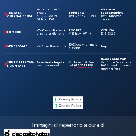
Reg. Tribunale di
Direttore
TESTATA
Brescia
Referente:
responsabile:
GIORNALISTICA
n. 13/2009 del 20
Dott. Mario VOLLONO
Dott. Francesco
febbraio 2009
CECORO
ViViCentro Network
ROC:
REA:
CF/P. IVA:
EDITORE
di Barretta Filomena
41663
NA-1107749
10464981215
80053 Castellammare
SEDE LEGALE
Via Plinio Il Vecchio 24
Napoli
di Stabia
Sede operativa:
SEDE OPERATIVA
Assistente legale:
Via Moretto 70, Brescia
Via Enrico De Nicola 12
E CONTATTI
Avv. Luca Zuppelli
Tel.
030 3758858
80053 Castellammare
di Stabia (NA)
Privacy Policy
Cookie Policy
Immagini di repertorio a cura di