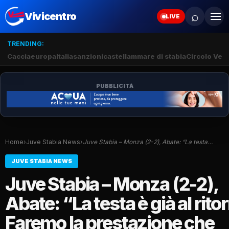
⌕
Vivicentro
LIVE
TRENDING:
Caccia
europa
Italia
sanzioni
castellammare di stabia
Circolo Veli
PUBBLICITÀ
Home
›
Juve Stabia News
›
Juve Stabia – Monza (2-2), Abate: “La testa…
JUVE STABIA NEWS
Juve Stabia – Monza (2-2),
Abate: “La testa è già al rito
Faremo la prestazione che