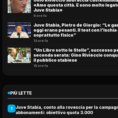
«Amo questa città. E sono molto legato
Juve Stabia»
9 ore fa
Juve Stabia, Pietro de Giorgio: “Le g
oggi erano pesanti. Il test con l’Ischia
soprattutto fisico”
12 ore fa
“Un Libro sotto le Stelle”, successo pe
seconda serata: Gino Rivieccio conqu
il pubblico stabiese
15 ore fa
PIÙ LETTE
Juve Stabia, conto alla rovescia per la campag
1
abbonamenti: obiettivo quota 3.000