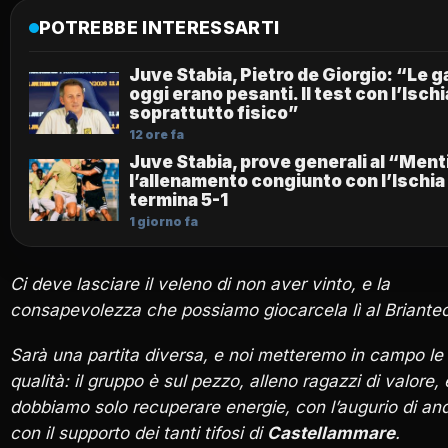
POTREBBE INTERESSARTI
Juve Stabia, Pietro de Giorgio: “Le 
oggi erano pesanti. Il test con l’Ischi
soprattutto fisico”
12 ore fa
Juve Stabia, prove generali al “Ment
l’allenamento congiunto con l’Ischia
termina 5-1
1 giorno fa
Ci deve lasciare il veleno di non aver vinto, e la
consapevolezza che possiamo giocarcela lì al Brianteo
Sarà una partita diversa, e noi metteremo in campo le
qualità: il gruppo è sul pezzo, alleno ragazzi di valore, 
dobbiamo solo recuperare energie, con l’augurio di and
con il supporto dei tanti tifosi di
Castellammare
.