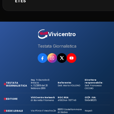
ETES
Vivicentro
Testata Giornalistica
Reg. Tribunale di
Direttore
TESTATA
Brescia
Referente:
responsabile:
GIORNALISTICA
n. 13/2009 del 20
Dott. Mario VOLLONO
Dott. Francesco
febbraio 2009
CECORO
ViViCentro Network
ROC:
REA:
CF/P. IVA:
EDITORE
di Barretta Filomena
41663
NA-1107749
10464981215
80053 Castellammare
SEDE LEGALE
Via Plinio Il Vecchio 24
Napoli
di Stabia