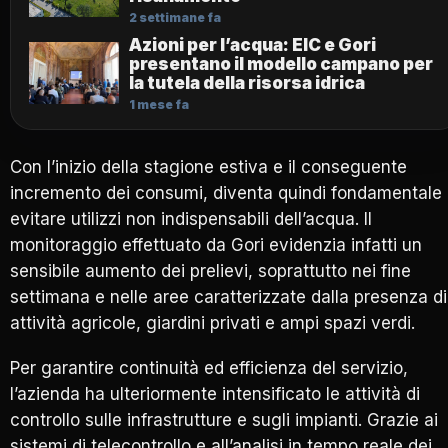
2 settimane fa
Azioni per l’acqua: EIC e Gori
presentano il modello campano per
la tutela della risorsa idrica
1 mese fa
Con l’inizio della stagione estiva e il conseguente
incremento dei consumi, diventa quindi fondamentale
evitare utilizzi non indispensabili dell’acqua. Il
monitoraggio effettuato da Gori evidenzia infatti un
sensibile aumento dei prelievi, soprattutto nei fine
settimana e nelle aree caratterizzate dalla presenza di
attività agricole, giardini privati e ampi spazi verdi.
Per garantire continuità ed efficienza del servizio,
l’azienda ha ulteriormente intensificato le attività di
controllo sulle infrastrutture e sugli impianti. Grazie ai
sistemi di telecontrollo e all’analisi in tempo reale dei