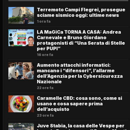
Terremoto Campi Flegrei, prosegue
sciame sismico oggi: ultime news
1 ora fa
LA MaGiCa TORNA A CASA: Andrea
Carnevale e Bruno Giordano
protagonisti di “Una Serata di Stelle
per PUPI”
16 ore fa
Aumento attacchi informatici:
mancano i “difensori”, l’allarme
dell’Agenzia per la Cybersicurezza
Nazionale
22 ore fa
Caramelle CBD: cosa sono, come si
usano e cosa sapere prima
dell’acquisto
23 ore fa
Juve Stabia, la casa delle Vespe per