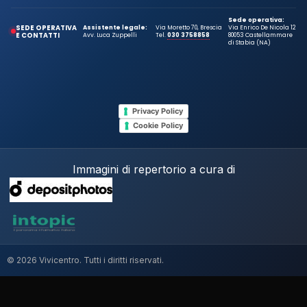
Sede operativa:
SEDE OPERATIVA
Assistente legale:
Via Moretto 70, Brescia
Via Enrico De Nicola 12
E CONTATTI
Avv. Luca Zuppelli
Tel.
030 3758858
80053 Castellammare
di Stabia (NA)
Privacy Policy
Cookie Policy
Immagini di repertorio a cura di
© 2026 Vivicentro. Tutti i diritti riservati.