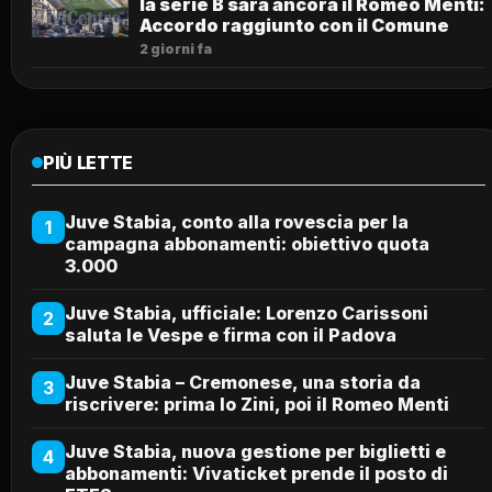
la serie B sarà ancora il Romeo Menti:
Accordo raggiunto con il Comune
2 giorni fa
PIÙ LETTE
Juve Stabia, conto alla rovescia per la
1
campagna abbonamenti: obiettivo quota
3.000
Juve Stabia, ufficiale: Lorenzo Carissoni
2
saluta le Vespe e firma con il Padova
Juve Stabia – Cremonese, una storia da
3
riscrivere: prima lo Zini, poi il Romeo Menti
Juve Stabia, nuova gestione per biglietti e
4
abbonamenti: Vivaticket prende il posto di