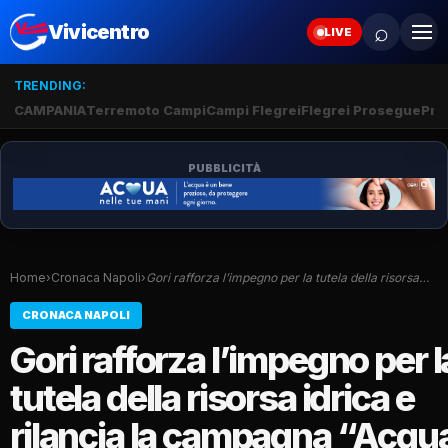
⌕
Vivicentro
LIVE
TRENDING:
CAMPANIA
Terremoto Campi
Campi Flegrei
Flegrei Prosegue
Pro
PUBBLICITÀ
Home
›
Cronaca Napoli
›
Gori rafforza l’impegno per la tutela della risorsa…
CRONACA NAPOLI
Gori rafforza l’impegno per l
tutela della risorsa idrica e
rilancia la campagna “Acqu