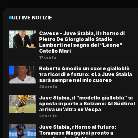
ULTIME NOTIZIE
Cavese – Juve Stabia, il ritorno di
Pietro De Giorgio allo Stadio
Lamberti nel segno del “Leone”
Catello Mari
17 ore fa
Roberto Amodio un cuore gialloblù
tra ricordi e futuro: «La Juve Stabia
sarà sempre nel mio cuore»
20 ore fa
Juve Stabia, il “modello gialloblù” si
sposta in parte a Bolzano: Al Südtirol
arriva un’altra ex Vespa
22 ore fa
Juve Stabia, ritorno al futuro:
Tommaso Maggioni pronto a