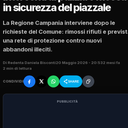
in sicurezza del piazzale
La Regione Campania interviene dopo le
richieste del Comune: rimossi rifiuti e previs
una rete di protezione contro nuovi
abbandoni illeciti.
Di Redenta Daniela Bisconti
20 Maggio 2026 - 20:53
2 mesi fa
2 min di lettura
CONDIVIDI
SHARE
PUBBLICITÀ