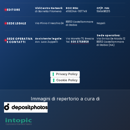
ViViCentro Network
ROC:
REA:
CF/P. IVA:
EDITORE
di Barretta Filomena
41663
NA-1107749
10464981215
80053 Castellammare
SEDE LEGALE
Via Plinio Il Vecchio 24
Napoli
di Stabia
Sede operativa:
SEDE OPERATIVA
Assistente legale:
Via Moretto 70, Brescia
Via Enrico De Nicola 12
E CONTATTI
Avv. Luca Zuppelli
Tel.
030 3758858
80053 Castellammare
di Stabia (NA)
Privacy Policy
Cookie Policy
Immagini di repertorio a cura di