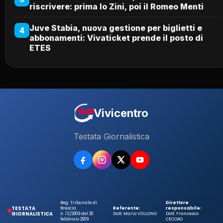
riscrivere: prima lo Zini, poi il Romeo Menti
Juve Stabia, nuova gestione per biglietti e
4
abbonamenti: Vivaticket prende il posto di
ETES
Vivicentro
Testata Giornalistica
Reg. Tribunale di
Direttore
TESTATA
Brescia
Referente:
responsabile:
GIORNALISTICA
n. 13/2009 del 20
Dott. Mario VOLLONO
Dott. Francesco
febbraio 2009
CECORO