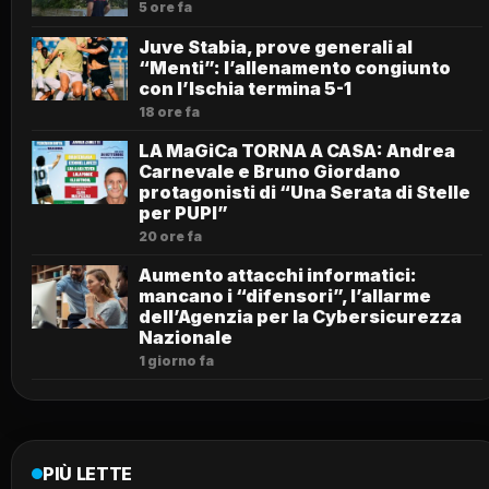
5 ore fa
Juve Stabia, prove generali al
“Menti”: l’allenamento congiunto
con l’Ischia termina 5-1
18 ore fa
LA MaGiCa TORNA A CASA: Andrea
Carnevale e Bruno Giordano
protagonisti di “Una Serata di Stelle
per PUPI”
20 ore fa
Aumento attacchi informatici:
mancano i “difensori”, l’allarme
dell’Agenzia per la Cybersicurezza
Nazionale
1 giorno fa
PIÙ LETTE