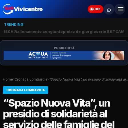
⌕
Vivicentro
LIVE
TRENDING:
ISCHIA
allenamento congiunto
pietro de giorgio
serie BKT
CAMP
PUBBLICITÀ
Home
›
Cronaca Lombardia
›
“Spazio Nuova Vita”, un presidio di solidarietà al
CRONACA LOMBARDIA
“Spazio Nuova Vita”, un
presidio di solidarietà al
servizio delle famiglie del