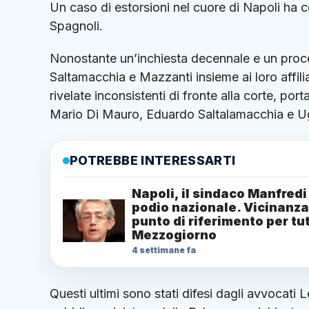
Un caso di estorsioni nel cuore di Napoli ha co
Spagnoli.
Nonostante un’inchiesta decennale e un process
Saltamacchia e Mazzanti insieme ai loro affilia
rivelate inconsistenti di fronte alla corte, p
Mario Di Mauro, Eduardo Saltalamacchia e U
POTREBBE INTERESSARTI
Napoli, il sindaco Manfredi
podio nazionale. Vicinanza
punto di riferimento per tut
Mezzogiorno
4 settimane fa
Questi ultimi sono stati difesi dagli avvocat