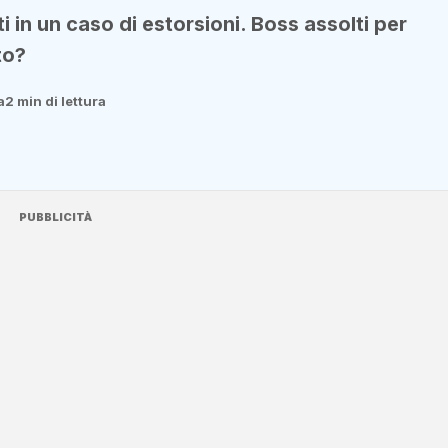
i in un caso di estorsioni. Boss assolti per
to?
a
2 min di lettura
PUBBLICITÀ