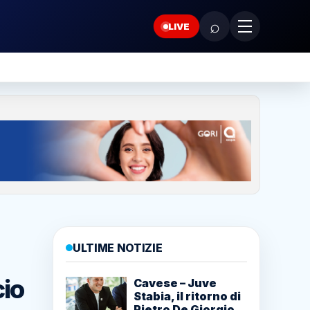
⌕
LIVE
ULTIME NOTIZIE
cio
Cavese – Juve
Stabia, il ritorno di
Pietro De Giorgio