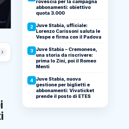
rovescia per la campagna
abbonamenti: obiettivo
quota 3.000
Juve Stabia, ufficiale:
2
Lorenzo Carissoni saluta le
Vespe e firma con il Padova
Juve Stabia – Cremonese,
3
una storia da riscrivere:
prima lo Zini, poi il Romeo
Menti
Juve Stabia, nuova
4
gestione per biglietti e
abbonamenti: Vivaticket
prende il posto di ETES
i
i