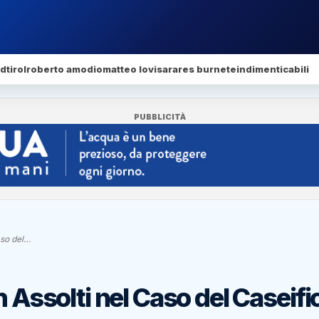
dtirol
roberto amodio
matteo lovisa
rares burnete
indimenticabili
PUBBLICITÀ
aso del…
n Assolti nel Caso del Caseifi