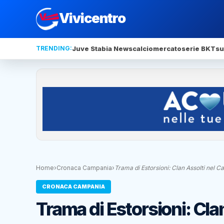
Vivicentro
TRENDING:
Juve Stabia News
calciomercato
serie BKT
su
Home
›
Cronaca Campania
›
Trama di Estorsioni: Clan Assolti nel C
CRONACA CAMPANIA
Trama di Estorsioni: Cla