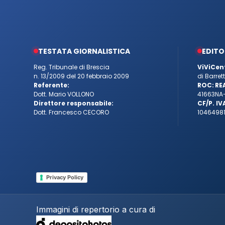
TESTATA GIORNALISTICA
EDITO
Reg. Tribunale di Brescia
ViViCen
n. 13/2009 del 20 febbraio 2009
di Barre
Referente:
ROC:
RE
Dott. Mario VOLLONO
41663
NA
Direttore responsabile:
CF/P. IV
Dott. Francesco CECORO
10464981
Privacy Policy
Immagini di repertorio a cura di