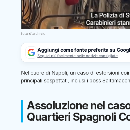
foto d'archivio
Aggiungi come fonte preferita su Goog
Seguici più facilmente nelle notizie consigliate
Nel cuore di Napoli, un caso di estorsioni coin
principali sospettati, inclusi i boss Saltamacch
Assoluzione nel caso 
Quartieri Spagnoli Co