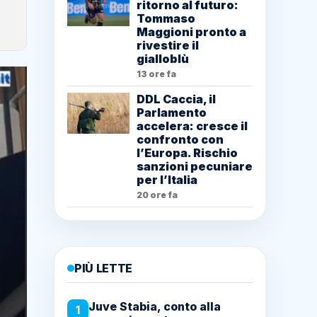
ritorno al futuro:
Tommaso
Maggioni pronto a
rivestire il
gialloblù
13 ore fa
DDL Caccia, il
Parlamento
accelera: cresce il
confronto con
l’Europa. Rischio
sanzioni pecuniare
per l’Italia
20 ore fa
PIÙ LETTE
Juve Stabia, conto alla
1