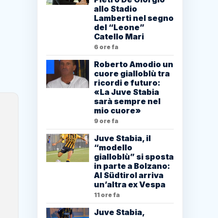
allo Stadio
Lamberti nel segno
del “Leone”
Catello Mari
6 ore fa
Roberto Amodio un
cuore gialloblù tra
ricordi e futuro:
«La Juve Stabia
sarà sempre nel
mio cuore»
9 ore fa
Juve Stabia, il
“modello
gialloblù” si sposta
in parte a Bolzano:
Al Südtirol arriva
un’altra ex Vespa
11 ore fa
Juve Stabia,