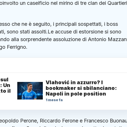
involto un caseificio nel mirino di tre clan dei Quartier
o che ne è seguito, i principali sospettati, i boss
ti, sono stati assolti.Le accuse di estorsione si sono
ortando alla sorprendente assoluzione di Antonio Mazzant
go Ferrigno.
 sul
Vlahović in azzurro? I
: Un
bookmaker si sbilanciano:
to il
Napoli in pole position
1 mese fa
i Leopoldo Perone, Riccardo Ferone e Francesco Buonaur