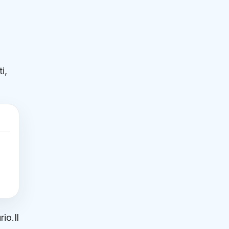
i
i,
io.Il