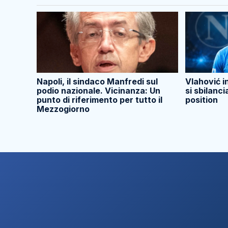
Napoli, il sindaco Manfredi sul
Vlahović i
podio nazionale. Vicinanza: Un
si sbilanci
punto di riferimento per tutto il
position
Mezzogiorno