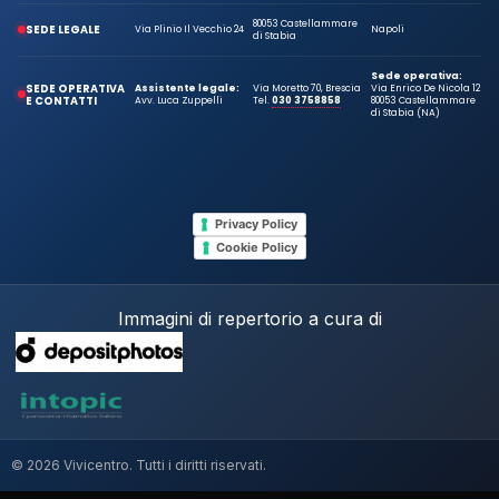
80053 Castellammare
SEDE LEGALE
Via Plinio Il Vecchio 24
Napoli
di Stabia
Sede operativa:
SEDE OPERATIVA
Assistente legale:
Via Moretto 70, Brescia
Via Enrico De Nicola 12
E CONTATTI
Avv. Luca Zuppelli
Tel.
030 3758858
80053 Castellammare
di Stabia (NA)
Privacy Policy
Cookie Policy
Immagini di repertorio a cura di
© 2026 Vivicentro. Tutti i diritti riservati.