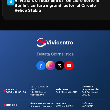
Al via la XXII edizione di “Un Libro Sotto le
4
Stelle”: cultura e grandi autori al Circolo
Velico Stabia
Vivicentro
Testata Giornalistica
Reg. Tribunale di
Direttore
TESTATA
Brescia
Referente:
responsabile:
GIORNALISTICA
n. 13/2009 del 20
Dott. Mario VOLLONO
Dott. Francesco
febbraio 2009
CECORO
ViViCentro Network
ROC:
REA:
CF/P. IVA:
EDITORE
di Barretta Filomena
41663
NA-1107749
10464981215