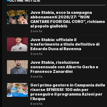
ULTIME NOTIZIE
Juve Stabia, ecco la campagna
abbonamenti 2026/27: “NON
CANTARE FUORI DAL CORO”, richiamo
al popolo gialloblù
2 ore fa
Juve Stabia: ufficiale il
trasferimento a titolo definitivo di
Edoardo Duca al Ravenna
3 ore fa
Juve Stabia, risoluzione
consensuale con Alberto Gerbo e
Francesco Zanardini
3 ore fa
Gori primo gestore in Campania delle
risorse SFNIISSI: 100 mln per
proseguire il programma Azioni per
l’Acqua
8 ore fa