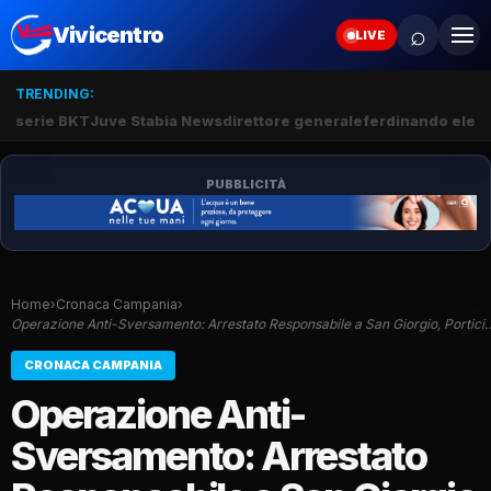
⌕
Vivicentro
LIVE
TRENDING:
serie BKT
Juve Stabia News
direttore generale
ferdinando elef
PUBBLICITÀ
Home
›
Cronaca Campania
›
Operazione Anti-Sversamento: Arrestato Responsabile a San Giorgio, Portici
CRONACA CAMPANIA
Operazione Anti-
Sversamento: Arrestato