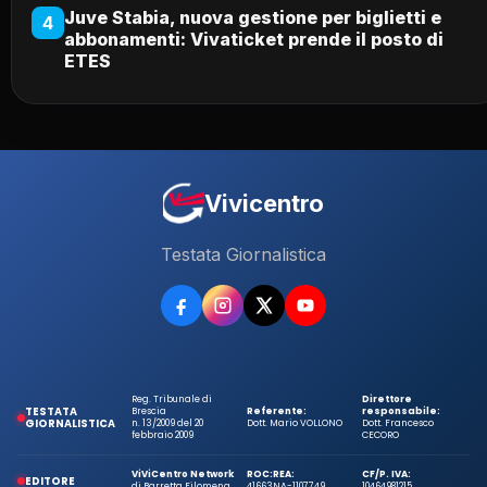
Juve Stabia, nuova gestione per biglietti e
4
abbonamenti: Vivaticket prende il posto di
ETES
Vivicentro
Testata Giornalistica
Reg. Tribunale di
Direttore
TESTATA
Brescia
Referente:
responsabile:
GIORNALISTICA
n. 13/2009 del 20
Dott. Mario VOLLONO
Dott. Francesco
febbraio 2009
CECORO
ViViCentro Network
ROC:
REA:
CF/P. IVA:
EDITORE
di Barretta Filomena
41663
NA-1107749
10464981215