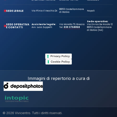
80053 Castellammare
SEDE LEGALE
Via Plinio Il Vecchio 24
Napoli
di Stabia
Sede operativa:
SEDE OPERATIVA
Assistente legale:
Via Moretto 70, Brescia
Via Enrico De Nicola 12
E CONTATTI
Avv. Luca Zuppelli
Tel.
030 3758858
80053 Castellammare
di Stabia (NA)
Privacy Policy
Cookie Policy
Immagini di repertorio a cura di
© 2026 Vivicentro. Tutti i diritti riservati.