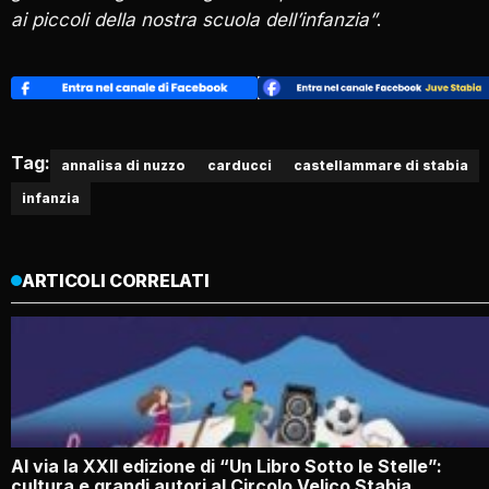
ai piccoli della nostra scuola dell’infanzia”
.
Tag:
annalisa di nuzzo
carducci
castellammare di stabia
infanzia
ARTICOLI CORRELATI
Al via la XXII edizione di “Un Libro Sotto le Stelle”:
cultura e grandi autori al Circolo Velico Stabia