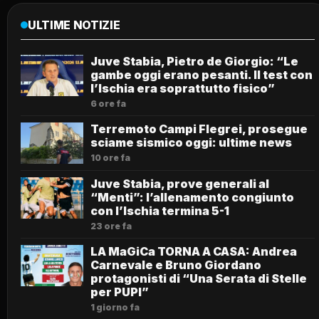
ULTIME NOTIZIE
Juve Stabia, Pietro de Giorgio: “Le
gambe oggi erano pesanti. Il test con
l’Ischia era soprattutto fisico”
6 ore fa
Terremoto Campi Flegrei, prosegue
sciame sismico oggi: ultime news
10 ore fa
Juve Stabia, prove generali al
“Menti”: l’allenamento congiunto
con l’Ischia termina 5-1
23 ore fa
LA MaGiCa TORNA A CASA: Andrea
Carnevale e Bruno Giordano
protagonisti di “Una Serata di Stelle
per PUPI”
1 giorno fa