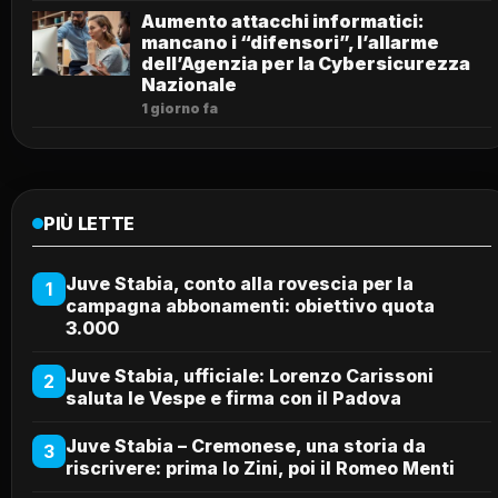
Aumento attacchi informatici:
mancano i “difensori”, l’allarme
dell’Agenzia per la Cybersicurezza
Nazionale
1 giorno fa
PIÙ LETTE
Juve Stabia, conto alla rovescia per la
1
campagna abbonamenti: obiettivo quota
3.000
Juve Stabia, ufficiale: Lorenzo Carissoni
2
saluta le Vespe e firma con il Padova
Juve Stabia – Cremonese, una storia da
3
riscrivere: prima lo Zini, poi il Romeo Menti