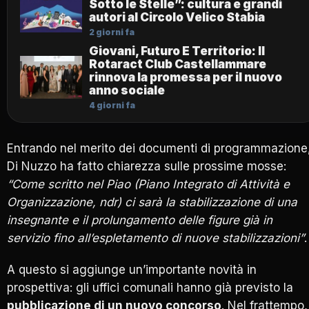
Sotto le Stelle”: cultura e grandi
autori al Circolo Velico Stabia
2 giorni fa
Giovani, Futuro E Territorio: Il
Rotaract Club Castellammare
rinnova la promessa per il nuovo
anno sociale
4 giorni fa
Entrando nel merito dei documenti di programmazione
Di Nuzzo ha fatto chiarezza sulle prossime mosse:
“Come scritto nel Piao (Piano Integrato di Attività e
Organizzazione, ndr) ci sarà la stabilizzazione di una
insegnante e il prolungamento delle figure già in
servizio fino all’espletamento di nuove stabilizzazioni”
.
A questo si aggiunge un’importante novità in
prospettiva: gli uffici comunali hanno già previsto la
pubblicazione di un nuovo concorso
. Nel frattempo,