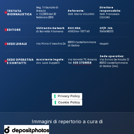
Reg. Tribunale di
Direttore
TESTATA
Brescia
Referente:
responsabile:
GIORNALISTICA
n. 13/2009 del 20
Dott. Mario VOLLONO
Dott. Francesco
febbraio 2009
CECORO
ViViCentro Network
ROC:
REA:
CF/P. IVA:
EDITORE
di Barretta Filomena
41663
NA-1107749
10464981215
80053 Castellammare
SEDE LEGALE
Via Plinio Il Vecchio 24
Napoli
di Stabia
Sede operativa:
SEDE OPERATIVA
Assistente legale:
Via Moretto 70, Brescia
Via Enrico De Nicola 12
E CONTATTI
Avv. Luca Zuppelli
Tel.
030 3758858
80053 Castellammare
di Stabia (NA)
Privacy Policy
Cookie Policy
Immagini di repertorio a cura di