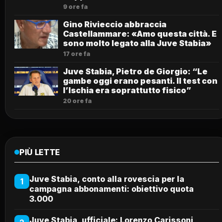
9 ore fa
Gino Rivieccio abbraccia
Castellammare: «Amo questa città. E
sono molto legato alla Juve Stabia»
17 ore fa
Juve Stabia, Pietro de Giorgio: “Le
gambe oggi erano pesanti. Il test con
l’Ischia era soprattutto fisico”
20 ore fa
PIÙ LETTE
Juve Stabia, conto alla rovescia per la
1
campagna abbonamenti: obiettivo quota
3.000
Juve Stabia, ufficiale: Lorenzo Carissoni