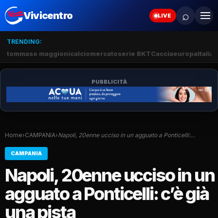
⌕
Vivicentro
LIVE
TRENDING:
tommaso maggioni
calciomercato
serie BKT
Caccia
europa
Italia
s
PUBBLICITÀ
Home
›
CAMPANIA
›
Napoli, 20enne ucciso in un agguato a Ponticelli:…
CAMPANIA
Napoli, 20enne ucciso in un
agguato a Ponticelli: c’è già
una pista