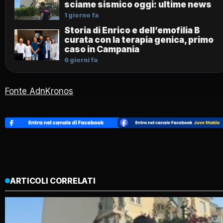
sciame sismico oggi: ultime news
1 giorno fa
Storia di Enrico e dell’emofilia B
curata con la terapia genica, primo
caso in Campania
6 giorni fa
Fonte AdnKronos
ARTICOLI CORRELATI