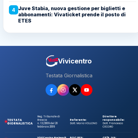
Juve Stabia, nuova gestione per biglietti e
4
abbonamenti: Vivaticket prende il posto di
ETES
Vivicentro
Testata Giornalistica
Reg. Tribunale di
Direttore
TESTATA
Brescia
Referente:
responsabile:
GIORNALISTICA
n. 13/2009 del 20
Dott. Mario VOLLONO
Dott. Francesco
febbraio 2009
CECORO
ViViCentro Network
ROC:
REA:
CF/P. IVA: