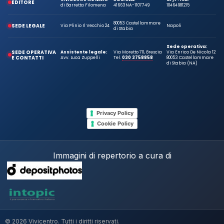
EDITORE
di Barretta Filomena
41663
NA-1107749
10464981215
80053 Castellammare
SEDE LEGALE
Via Plinio Il Vecchio 24
Napoli
di Stabia
Sede operativa:
SEDE OPERATIVA
Assistente legale:
Via Moretto 70, Brescia
Via Enrico De Nicola 12
E CONTATTI
Avv. Luca Zuppelli
Tel.
030 3758858
80053 Castellammare
di Stabia (NA)
Privacy Policy
Cookie Policy
Immagini di repertorio a cura di
© 2026 Vivicentro. Tutti i diritti riservati.