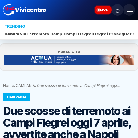
⌕
Vivicentro
LIVE
TRENDING:
CAMPANIA
Terremoto Campi
Campi Flegrei
Flegrei Prosegue
Pro
PUBBLICITÀ
Home
›
CAMPANIA
›
Due scosse di terremoto ai Campi Flegrei oggi…
CAMPANIA
Due scosse di terremoto ai
Campi Flegrei oggi 7 aprile,
avvertite anche a Napoli