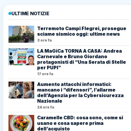
ULTIME NOTIZIE
Terremoto Campi Flegrei, prosegue
sciame sismico oggi: ultime news
3 ore fa
LA MaGiCa TORNA A CASA: Andrea
Carnevale e Bruno Giordano
protagonisti di “Una Serata di Stelle
per PUPI”
17 ore fa
Aumento attacchi informatici:
mancano i “difensori”, l’allarme
dell’Agenzia per la Cybersicurezza
Nazionale
24 ore fa
Caramelle CBD: cosa sono, come si
usano e cosa sapere prima
dell’acquisto