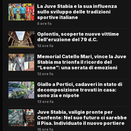
La Juve Stabia e la sua influenza
sullo sviluppo delle tradizioni
sportive italiane
5 ore fa
Oplontis, scoperte nuove vittime
dell’eruzione del 79 d.C.
12 ore fa
Memorial Catello Mari, vince la Juve
Stabia ma trionfa il ricordo del
“Leone”: una serata di emozioni
12 ore fa
Giallo a Portici, cadaveri in stato di
decomposizione trovati in casa:
sono zia e nipote
13 ore fa
Juve Stabia, valigie pronte per
Confente: Nel suo futuro ci sarebbe
il Pisa. Individuato il nuovo portiere
15 ore fa