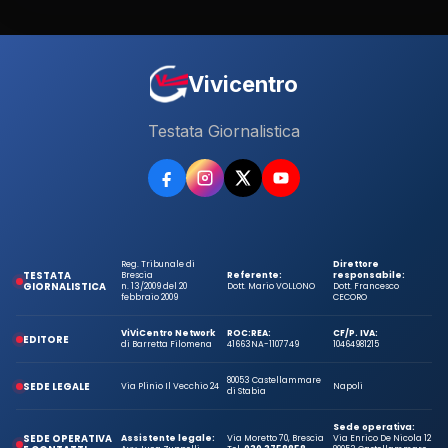
Vivicentro
Testata Giornalistica
Reg. Tribunale di
Direttore
TESTATA
Brescia
Referente:
responsabile:
GIORNALISTICA
n. 13/2009 del 20
Dott. Mario VOLLONO
Dott. Francesco
febbraio 2009
CECORO
ViViCentro Network
ROC:
REA:
CF/P. IVA:
EDITORE
di Barretta Filomena
41663
NA-1107749
10464981215
80053 Castellammare
SEDE LEGALE
Via Plinio Il Vecchio 24
Napoli
di Stabia
Sede operativa:
SEDE OPERATIVA
Assistente legale:
Via Moretto 70, Brescia
Via Enrico De Nicola 12