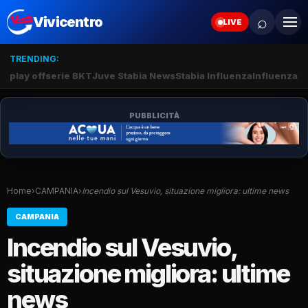
⌕
Vivicentro
LIVE
TRENDING:
play off
serie BKT
Juve Stabia News
Stabia Influenza
Influenza S
PUBBLICITÀ
Home
›
CAMPANIA
›
Incendio sul Vesuvio, situazione migliora: ultime news
CAMPANIA
Incendio sul Vesuvio,
situazione migliora: ultime
news