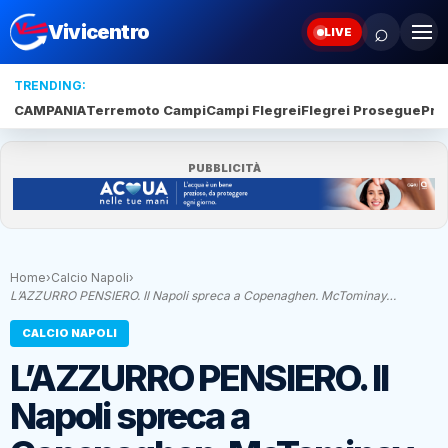
⌕
Vivicentro
LIVE
TRENDING:
CAMPANIA
Terremoto Campi
Campi Flegrei
Flegrei Prosegue
Pro
PUBBLICITÀ
Home
›
Calcio Napoli
›
L’AZZURRO PENSIERO. Il Napoli spreca a Copenaghen. McTominay…
CALCIO NAPOLI
L’AZZURRO PENSIERO. Il
Napoli spreca a