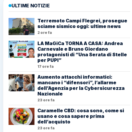
ULTIME NOTIZIE
Terremoto Campi Flegrei, prosegue
sciame sismico oggi: ultime news
2 ore fa
LA MaGiCa TORNA A CASA: Andrea
Carnevale e Bruno Giordano
protagonisti di “Una Serata di Stelle
per PUPI”
17 ore fa
Aumento attacchi informatici:
mancano i “difensori”, l’allarme
dell’Agenzia per la Cybersicurezza
Nazionale
23 ore fa
Caramelle CBD: cosa sono, come si
usano e cosa sapere prima
dell’acquisto
23 ore fa