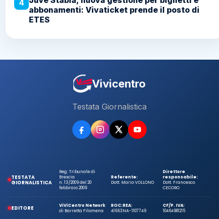
4
abbonamenti: Vivaticket prende il posto di
ETES
Vivicentro
Testata Giornalistica
Reg. Tribunale di
Direttore
TESTATA
Brescia
Referente:
responsabile:
GIORNALISTICA
n. 13/2009 del 20
Dott. Mario VOLLONO
Dott. Francesco
febbraio 2009
CECORO
ViViCentro Network
ROC:
REA:
CF/P. IVA:
EDITORE
di Barretta Filomena
41663
NA-1107749
10464981215