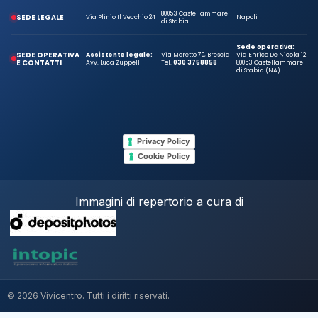
80053 Castellammare
SEDE LEGALE
Via Plinio Il Vecchio 24
Napoli
di Stabia
Sede operativa:
SEDE OPERATIVA
Assistente legale:
Via Moretto 70, Brescia
Via Enrico De Nicola 12
E CONTATTI
Avv. Luca Zuppelli
Tel.
030 3758858
80053 Castellammare
di Stabia (NA)
Privacy Policy
Cookie Policy
Immagini di repertorio a cura di
© 2026 Vivicentro. Tutti i diritti riservati.