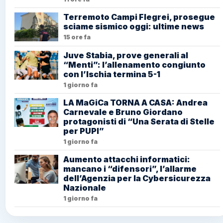
Terremoto Campi Flegrei, prosegue
sciame sismico oggi: ultime news
15 ore fa
Juve Stabia, prove generali al
“Menti”: l’allenamento congiunto
con l’Ischia termina 5-1
1 giorno fa
LA MaGiCa TORNA A CASA: Andrea
Carnevale e Bruno Giordano
protagonisti di “Una Serata di Stelle
per PUPI”
1 giorno fa
Aumento attacchi informatici:
mancano i “difensori”, l’allarme
dell’Agenzia per la Cybersicurezza
Nazionale
1 giorno fa