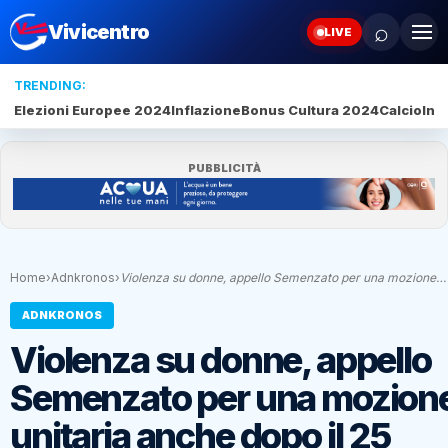
⌕
Vivicentro
LIVE
TRENDING:
Elezioni Europee 2024
Inflazione
Bonus Cultura 2024
Calcio
Inte
PUBBLICITÀ
Home
›
Adnkronos
›
Violenza su donne, appello Semenzato per una mozione…
ADNKRONOS
Violenza su donne, appello
Semenzato per una mozion
unitaria anche dopo il 25