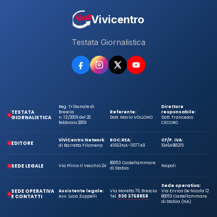
Vivicentro
Testata Giornalistica
Reg. Tribunale di
Direttore
TESTATA
Brescia
Referente:
responsabile:
GIORNALISTICA
n. 13/2009 del 20
Dott. Mario VOLLONO
Dott. Francesco
febbraio 2009
CECORO
ViViCentro Network
ROC:
REA:
CF/P. IVA:
EDITORE
di Barretta Filomena
41663
NA-1107749
10464981215
80053 Castellammare
SEDE LEGALE
Via Plinio Il Vecchio 24
Napoli
di Stabia
Sede operativa:
SEDE OPERATIVA
Assistente legale:
Via Moretto 70, Brescia
Via Enrico De Nicola 12
E CONTATTI
Avv. Luca Zuppelli
Tel.
030 3758858
80053 Castellammare
di Stabia (NA)