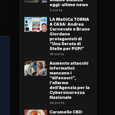
oggi: ultime news
3 ore fa
LA MaGiCa TORNA
A CASA: Andrea
Carnevale e Bruno
Giordano
protagonisti di
“Una Serata di
Stelle per PUPI”
18 ore fa
Aumento attacchi
informatici:
mancano i
“difensori”,
l’allarme
dell’Agenzia per la
Cybersicurezza
Nazionale
24 ore fa
Caramelle CBD: