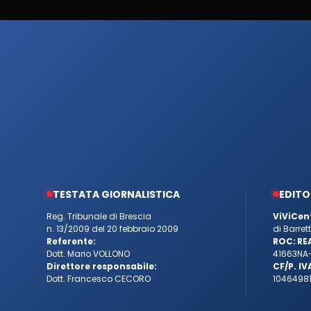
TESTATA GIORNALISTICA
EDITO
Reg. Tribunale di Brescia
ViViCen
n. 13/2009 del 20 febbraio 2009
di Barre
Referente:
ROC:
RE
Dott. Mario VOLLONO
41663
NA
Direttore responsabile:
CF/P. IV
Dott. Francesco CECORO
10464981