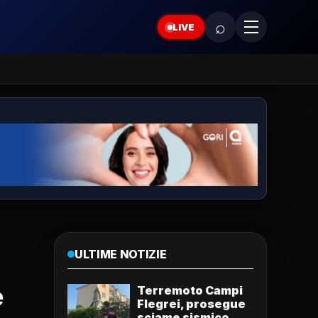
⌕
LIVE
ULTIME NOTIZIE
e
Terremoto Campi
Flegrei, prosegue
sciame sismico