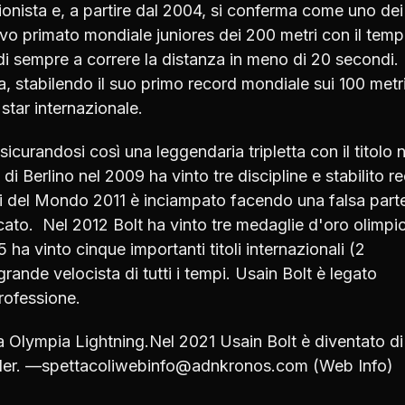
ionista e, a partire dal 2004, si conferma come uno dei
uovo primato mondiale juniores dei 200 metri con il temp
 di sempre a correre la distanza in meno di 20 secondi.
a, stabilendo il suo primo record mondiale sui 100 metr
star internazionale.
ssicurandosi così una leggendaria tripletta con il titolo n
di Berlino nel 2009 ha vinto tre discipline e stabilito r
ti del Mondo 2011 è inciampato facendo una falsa par
ficato. Nel 2012 Bolt ha vinto tre medaglie d'oro olimpi
a vinto cinque importanti titoli internazionali (2
grande velocista di tutti i tempi. Usain Bolt è legato
rofessione.
ata Olympia Lightning.Nel 2021 Usain Bolt è diventato di
nder. —spettacoliwebinfo@adnkronos.com (Web Info)