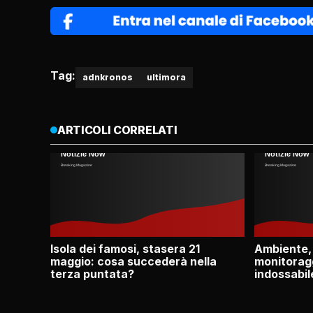
Tag:
adnkronos
ultimora
ARTICOLI CORRELATI
Isola dei famosi, stasera 21
Ambiente,
maggio: cosa succederà nella
monitoragg
terza puntata?
indossabil