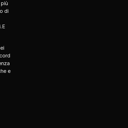
 più
o di
i.E
ei
ecord
tenza
che e