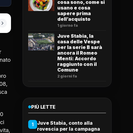
cosa sono, come si
usano e cosa
sapere prima
dell’acquisto
1 giorno fa
Juve Stabia, la
casa delle Vespe
per la serie B sarà
r
ancora il Romeo
Menti: Accordo
inato
raggiunto con il
Comune
oro
2 giorni fa
008,
sca
PIÙ LETTE
00
ci
Juve Stabia, conto alla
1
rovescia per la campagna
vita,