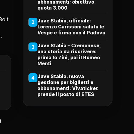
abbonamenti: obiettivo
quota 3.000
Bolt
Juve Stabia, ufficiale:
2
Lorenzo Carissoni saluta le
Vespe e firma con il Padova
,
Juve Stabia – Cremonese,
3
una storia da riscrivere:
prima lo Zini, poi il Romeo
Menti
Juve Stabia, nuova
4
gestione per biglietti e
abbonamenti: Vivaticket
prende il posto di ETES
i