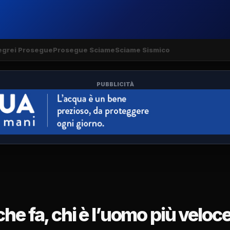
egrei Prosegue
Prosegue Sciame
Sciame Sismico
PUBBLICITÀ
he fa, chi è l’uomo più veloc