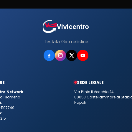
Vivicentro
Testata Giornalistica
RE
SEDE LEGALE
tro Network
Via Plinio Il Vecchio 24
tta Filomena
80053 Castellammare di Stabi
A:
Napoli
-1107749
A:
215