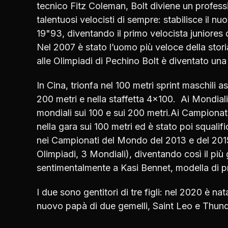
tecnico Fitz Coleman, Bolt diviene un profess
talentuosi velocisti di sempre: stabilisce il n
19"93, diventando il primo velocista juniores
Nel 2007 è stato l’uomo più veloce della stori
alle Olimpiadi di Pechino Bolt è diventato una 
In Cina, trionfa nel 100 metri sprint maschili a
200 metri e nella staffetta 4×100. Ai Mondiali 
mondiali sui 100 e sui 200 metri.Ai Campiona
nella gara sui 100 metri ed è stato poi squali
nei Campionati del Mondo del 2013 e del 2015 h
Olimpiadi, 3 Mondiali), diventando così il più 
sentimentalmente a Kasi Bennet, modella di p
I due sono gentitori di tre figli: nel 2020 è n
nuovo papà di due gemelli, Saint Leo e Thu