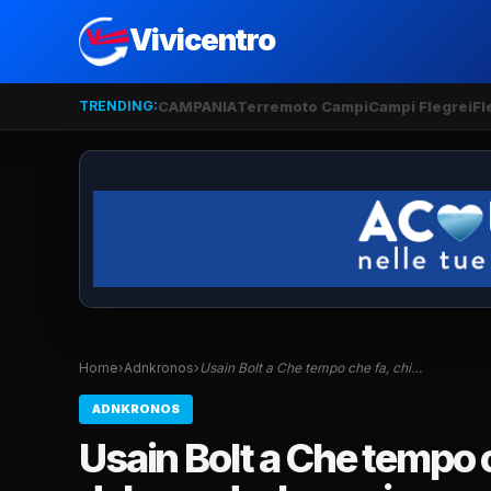
Vivicentro
TRENDING:
CAMPANIA
Terremoto Campi
Campi Flegrei
Fl
Home
›
Adnkronos
›
Usain Bolt a Che tempo che fa, chi…
ADNKRONOS
Usain Bolt a Che tempo c