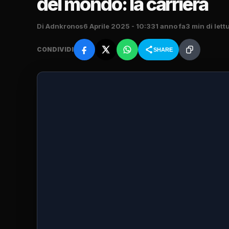
del mondo: la carriera
Di Adnkronos
6 Aprile 2025 - 10:33
1 anno fa
3 min di lett
CONDIVIDI
SHARE