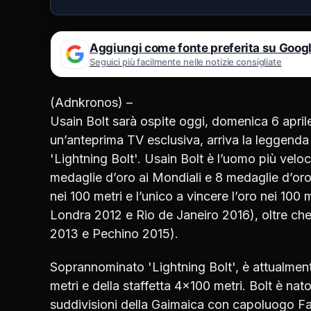
Aggiungi come fonte preferita su Goog
Seguici più facilmente nelle notizie consigliate
(Adnkronos) –
Usain Bolt sarà ospite oggi, domenica 6 april
un’anteprima TV esclusiva, arriva la leggend
'Lightning Bolt'. Usain Bolt è l’uomo più veloc
medaglie d’oro ai Mondiali e 8 medaglie d’oro 
nei 100 metri e l’unico a vincere l’oro nei 10
Londra 2012 e Rio de Janeiro 2016), oltre che
2013 e Pechino 2015).
Soprannominato 'Lightning Bolt', è attualment
metri e della staffetta 4×100 metri. Bolt è nato
suddivisioni della Gaimaica con capoluogo Falm