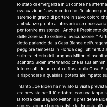
lo stato di emergenza in 51 contee ha affermat
evacuazione'' avvertendo che ''in alcune parti 
saremo in grado di portare in salvo coloro che
ambulanze pronte a intervenire se necessario 
per fornire assistenza. Anche il Presidente deg
delle zone sotto ordine di evacuazione: "Part
detto parlando dalla Casa Bianca dell'uragan
peggiore tempesta in Florida degli ultimi 100 a
sulla traiettoria dell'uragano Milton di ascoltar
scandito Biden affermando che la sua amminist
interessati. In una nota diffusa dalla Casa Bia
a rispondere a qualsiasi potenziale impatto su
Intanto Joe Biden ha rinviato la visita previs
era prevista per il 10 ottobre, con una tappa s
la forza dell'uragano Milton, il presidente Bi
supervisionare i preparativi e la risposta all'u