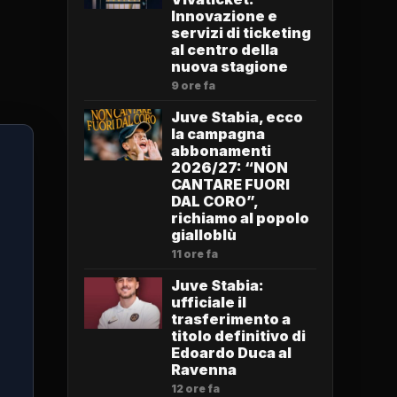
Innovazione e
servizi di ticketing
al centro della
nuova stagione
9 ore fa
Juve Stabia, ecco
la campagna
abbonamenti
2026/27: “NON
CANTARE FUORI
DAL CORO”,
richiamo al popolo
gialloblù
11 ore fa
Juve Stabia:
ufficiale il
trasferimento a
titolo definitivo di
Edoardo Duca al
Ravenna
12 ore fa