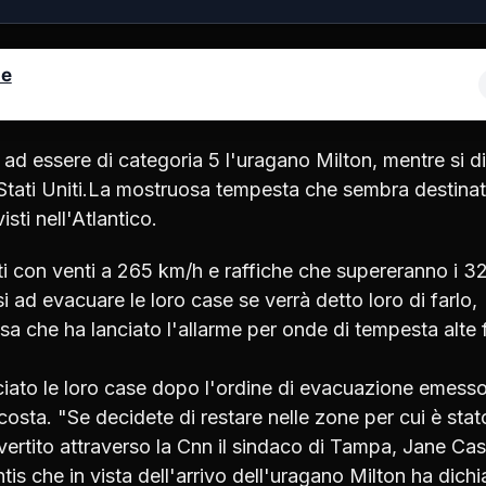
le
ad essere di categoria 5 l'uragano Milton, mentre si di
i Stati Uniti.La mostruosa tempesta che sembra destina
isti nell'Atlantico.
niti con venti a 265 km/h e raffiche che supereranno i 3
i ad evacuare le loro case se verrà detto loro di farlo,
sa che ha lanciato l'allarme per onde di tempesta alte 
sciato le loro case dopo l'ordine di evacuazione emess
a costa. "Se decidete di restare nelle zone per cui è stat
vertito attraverso la Cnn il sindaco di Tampa, Jane Cas
s che in vista dell'arrivo dell'uragano Milton ha dichi