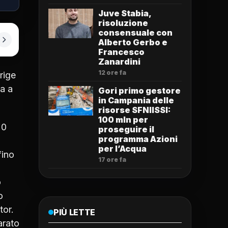
Juve Stabia,
risoluzione
consensuale con
Alberto Gerbo e
Francesco
Zanardini
12 ore fa
rige
ta a
Gori primo gestore
in Campania delle
risorse SFNIISSI:
100 mln per
20
proseguire il
programma Azioni
per l’Acqua
fino
17 ore fa
o
o
tor.
PIÙ LETTE
arato