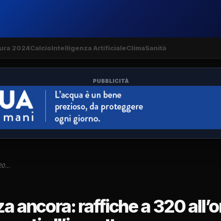
ura 2024
Calcio
Intelligenza Artificiale
Clima
Sanità
PUBBLICITÀ
320…
a ancora: raffiche a 320 all’o