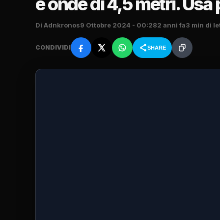
e onde di 4,5 metri. Usa 
Di Adnkronos
9 Ottobre 2024 - 00:28
2 anni fa
3 min di le
CONDIVIDI
SHARE