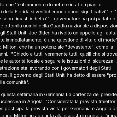
o che ''è il momento di mettere in atto i piani di
della Florida si verificheranno danni significativi'' e '
 sono rimasti indietro''.Il governatore ha poi parlato d
e ottomila uomini della Guardia nazionale a disposizio
li Stati Uniti Joe Biden ha rivolto un appello agli abita
ite immediatamente, è una questione di vita o di morte
o Milton, che ha un potenziale "devastante", come la
nni. "Chiedo a tutti, veramente tutti, quelli che si trov
e le autorità locale e seguire le istruzioni di sicurezza"
razione sta lavorando con i governatori degli Stati
nca, il governo degli Stati Uniti ha detto di essere "pr
lle comunità".
ta questa settimana in Germania.La partenza del presid
uccessiva in Angola. "Considerata la prevista traiettori
den posticipa la prevista visita per Germania e Angola p
ragano Milton, in aggiunta alla risposta in corso all'imp