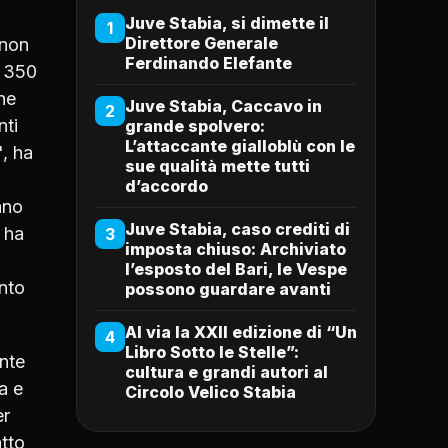
Juve Stabia, si dimette il
1
Direttore Generale
'non
Ferdinando Elefante
i 350
ne
Juve Stabia, Caccavo in
2
nti
grande spolvero:
L’attaccante gialloblù con le
", ha
sue qualità mette tutti
d’accordo
ano
Juve Stabia, caso crediti di
, ha
3
imposta chiuso: Archiviato
l’esposto del Bari, le Vespe
onto
possono guardare avanti
Al via la XXII edizione di “Un
4
Libro Sotto le Stelle”:
ente
cultura e grandi autori al
a e
Circolo Velico Stabia
er
atto