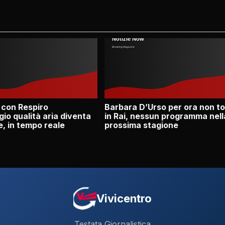
 con Respiro
Barbara D’Urso per ora non t
io qualità aria diventa
in Rai, nessun programma nell
e, in tempo reale
prossima stagione
Vivicentro
Testata Giornalistica