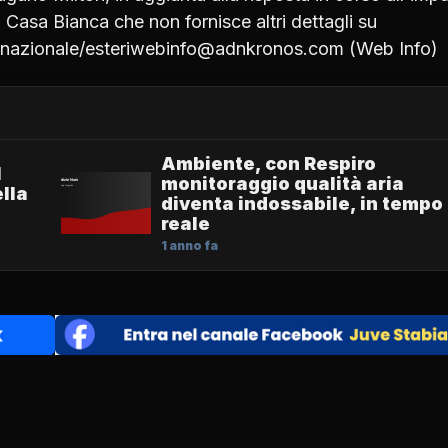
a Casa Bianca che non fornisce altri dettagli su
rnazionale/esteriwebinfo@adnkronos.com (Web Info)
Ambiente, con Respiro
1
monitoraggio qualità aria
lla
diventa indossabile, in tempo
reale
1 anno fa