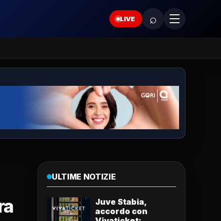
⌕
LIVE
ULTIME NOTIZIE
ra
Juve Stabia,
accordo con
Vivaticket: