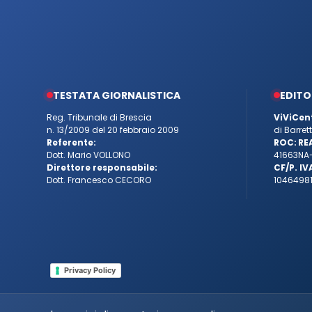
TESTATA GIORNALISTICA
EDITO
Reg. Tribunale di Brescia
ViViCen
n. 13/2009 del 20 febbraio 2009
di Barre
Referente:
ROC:
RE
Dott. Mario VOLLONO
41663
NA
Direttore responsabile:
CF/P. IV
Dott. Francesco CECORO
10464981
Privacy Policy