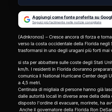
Aggiungi come fonte preferita su Goog
Seguici più facilmente nelle notizie consigliate
(Adnkronos) – Cresce ancora di forza e torna 
verso la costa occidentale della Florida negl
trasformarsi in uno degli uragani più forti mai v
si sta per abbattere sulle coste degli Stati U
km/h. I residenti in Florida dovranno preparars
comunica il National Hurricane Center degli U
a 4,5 metri.
Centinaia di migliaia di persone hanno già la
dalle autorità locali in diverse aree della dell
disposto l'ordine di evacuare, morirete, ha av
Anche il governatore della Florida Ron DeSanti