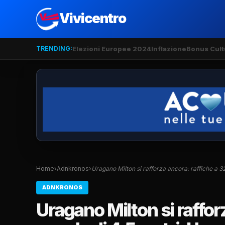
Vivicentro
TRENDING:
Elezioni Europee 2024
Inflazione
Bonus Cult
Home
›
Adnkronos
›
Uragano Milton si rafforza ancora: raffiche a 
ADNKRONOS
Uragano Milton si rafforz