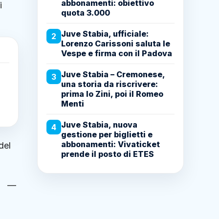
abbonamenti: obiettivo
i
quota 3.000
Juve Stabia, ufficiale:
2
Lorenzo Carissoni saluta le
Vespe e firma con il Padova
Juve Stabia – Cremonese,
3
una storia da riscrivere:
prima lo Zini, poi il Romeo
Menti
Juve Stabia, nuova
4
gestione per biglietti e
abbonamenti: Vivaticket
del
prende il posto di ETES
i
è". —