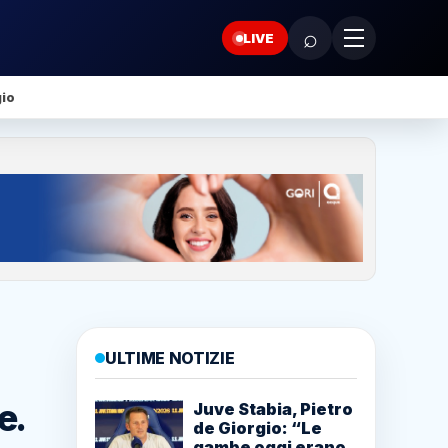
⌕
LIVE
gio
ULTIME NOTIZIE
e.
Juve Stabia, Pietro
de Giorgio: “Le
gambe oggi erano