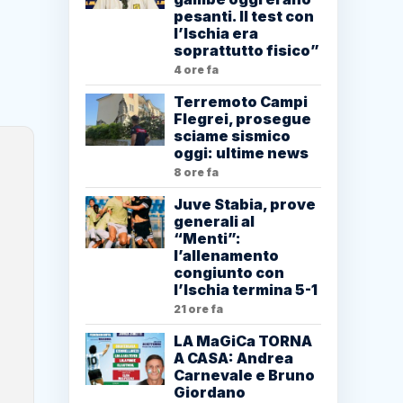
pesanti. Il test con
l’Ischia era
soprattutto fisico”
4 ore fa
Terremoto Campi
Flegrei, prosegue
sciame sismico
oggi: ultime news
8 ore fa
Juve Stabia, prove
generali al
“Menti”:
l’allenamento
congiunto con
l’Ischia termina 5-1
21 ore fa
LA MaGiCa TORNA
A CASA: Andrea
Carnevale e Bruno
Giordano