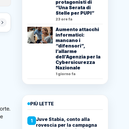
protagonisti di
“Una Serata di
Stelle per PUPI”
23 ore fa
Aumento attacchi
informatici:
mancano i
“difensori”,
l’allarme
dell’Agenzia per la
Cybersicurezza
Nazionale
1 giorno fa
PIÙ LETTE
orte.
 e
Juve Stabia, conto alla
1
rovescia per la campagna