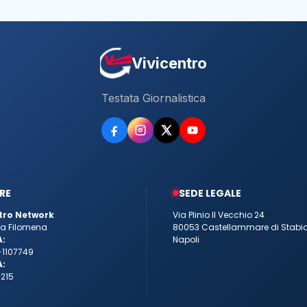
Vivicentro
Testata Giornalistica
RE
SEDE LEGALE
tro Network
Via Plinio Il Vecchio 24
tta Filomena
80053 Castellammare di Stabi
A:
Napoli
-1107749
A:
215