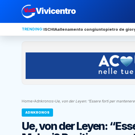
Vivicentro
TRENDING:
ISCHIA
allenamento congiunto
pietro de gior
Home
›
Adnkronos
›
Ue, von der Leyen: “Essere forti per mantener
ADNKRONOS
Ue, von der Leyen: “Esse