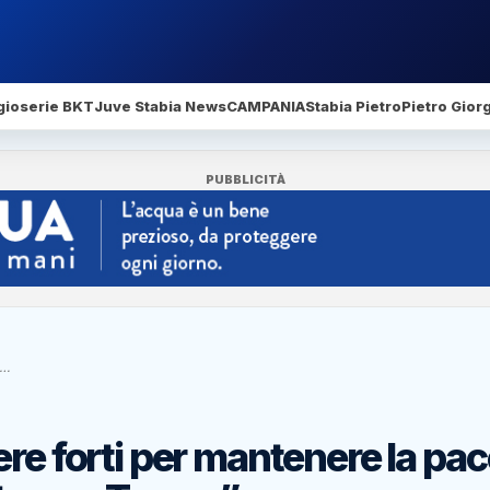
gio
serie BKT
Juve Stabia News
CAMPANIA
Stabia Pietro
Pietro Gior
PUBBLICITÀ
e…
re forti per mantenere la pac