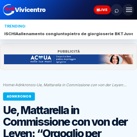
⌕
Vivicentro
LIVE
TRENDING:
ISCHIA
allenamento congiunto
pietro de giorgio
serie BKT
Juve 
PUBBLICITÀ
Home
›
Adnkronos
›
Ue, Mattarella in Commissione con von der Leyen:…
ADNKRONOS
Ue, Mattarella in
Commissione con von der
Leyen: “Orgoglio per