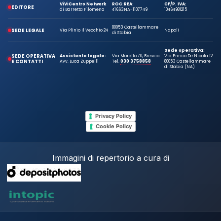
ViViCentro Network
ROC:
REA:
CF/P. IVA:
EDITORE
di Barretta Filomena
41663
NA-1107749
10464981215
80053 Castellammare
SEDE LEGALE
Via Plinio Il Vecchio 24
Napoli
di Stabia
Sede operativa:
SEDE OPERATIVA
Assistente legale:
Via Moretto 70, Brescia
Via Enrico De Nicola 12
E CONTATTI
Avv. Luca Zuppelli
Tel.
030 3758858
80053 Castellammare
di Stabia (NA)
Privacy Policy
Cookie Policy
Immagini di repertorio a cura di