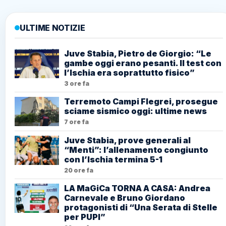
ULTIME NOTIZIE
Juve Stabia, Pietro de Giorgio: “Le
gambe oggi erano pesanti. Il test con
l’Ischia era soprattutto fisico”
3 ore fa
Terremoto Campi Flegrei, prosegue
sciame sismico oggi: ultime news
7 ore fa
Juve Stabia, prove generali al
“Menti”: l’allenamento congiunto
con l’Ischia termina 5-1
20 ore fa
LA MaGiCa TORNA A CASA: Andrea
Carnevale e Bruno Giordano
protagonisti di “Una Serata di Stelle
per PUPI”