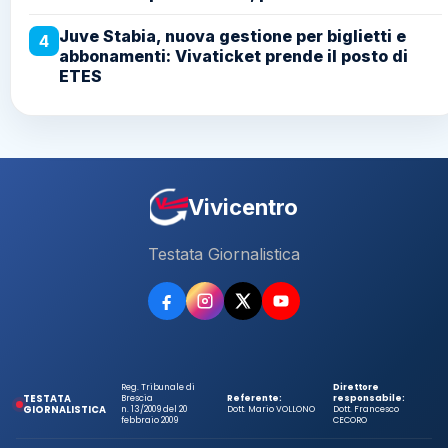
Juve Stabia, nuova gestione per biglietti e
4
abbonamenti: Vivaticket prende il posto di
ETES
Vivicentro
Testata Giornalistica
Reg. Tribunale di
Direttore
TESTATA
Brescia
Referente:
responsabile:
GIORNALISTICA
n. 13/2009 del 20
Dott. Mario VOLLONO
Dott. Francesco
febbraio 2009
CECORO