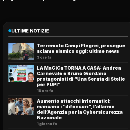
ULTIME NOTIZIE
Terremoto Campi Flegrei, prosegue
sciame sismico oggi: ultime news
3 ore fa
LA MaGiCa TORNA A CASA: Andrea
Carnevale e Bruno Giordano
protagonisti di “Una Serata di Stelle
per PUPI”
18 ore fa
Aumento attacchi informatici:
mancano i “difensori”, l’allarme
dell’Agenzia per la Cybersicurezza
Nazionale
1 giorno fa