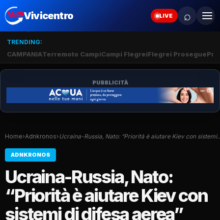
⌕
Vivicentro
LIVE
TRENDING:
CAMPANIA
Terremoto Campi
Campi Flegrei
Flegrei Prosegue
Pro
PUBBLICITÀ
Home
›
Adnkronos
›
Ucraina-Russia, Nato: “Priorità è aiutare Kiev con sistemi
ADNKRONOS
Ucraina-Russia, Nato:
“Priorità è aiutare Kiev con
sistemi di difesa aerea”