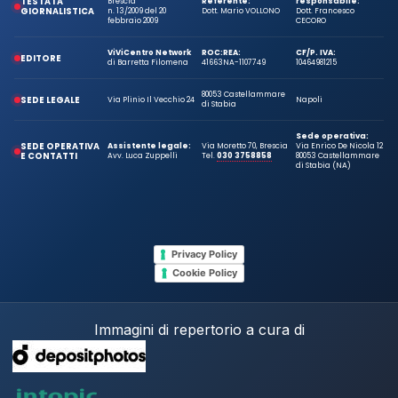
TESTATA
Brescia
Referente:
responsabile:
GIORNALISTICA
n. 13/2009 del 20
Dott. Mario VOLLONO
Dott. Francesco
febbraio 2009
CECORO
ViViCentro Network
ROC:
REA:
CF/P. IVA:
EDITORE
di Barretta Filomena
41663
NA-1107749
10464981215
80053 Castellammare
SEDE LEGALE
Via Plinio Il Vecchio 24
Napoli
di Stabia
Sede operativa:
SEDE OPERATIVA
Assistente legale:
Via Moretto 70, Brescia
Via Enrico De Nicola 12
E CONTATTI
Avv. Luca Zuppelli
Tel.
030 3758858
80053 Castellammare
di Stabia (NA)
Privacy Policy
Cookie Policy
Immagini di repertorio a cura di