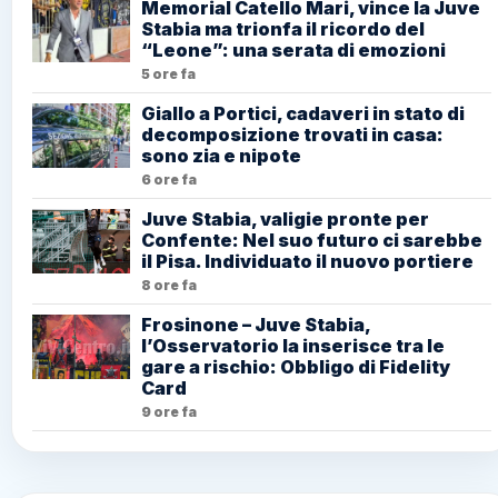
Memorial Catello Mari, vince la Juve
Stabia ma trionfa il ricordo del
“Leone”: una serata di emozioni
5 ore fa
Giallo a Portici, cadaveri in stato di
decomposizione trovati in casa:
sono zia e nipote
6 ore fa
Juve Stabia, valigie pronte per
Confente: Nel suo futuro ci sarebbe
il Pisa. Individuato il nuovo portiere
8 ore fa
Frosinone – Juve Stabia,
l’Osservatorio la inserisce tra le
gare a rischio: Obbligo di Fidelity
Card
9 ore fa