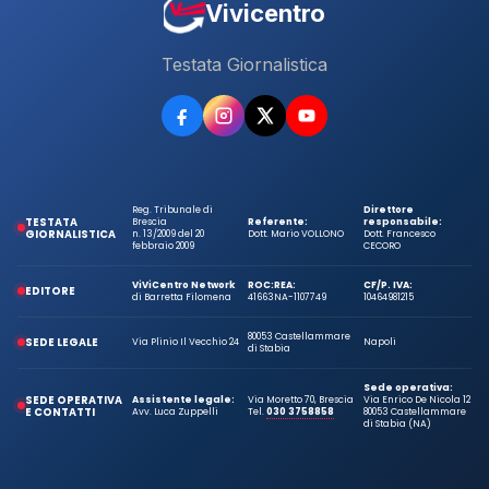
Vivicentro
Testata Giornalistica
Reg. Tribunale di
Direttore
TESTATA
Brescia
Referente:
responsabile:
GIORNALISTICA
n. 13/2009 del 20
Dott. Mario VOLLONO
Dott. Francesco
febbraio 2009
CECORO
ViViCentro Network
ROC:
REA:
CF/P. IVA:
EDITORE
di Barretta Filomena
41663
NA-1107749
10464981215
80053 Castellammare
SEDE LEGALE
Via Plinio Il Vecchio 24
Napoli
di Stabia
Sede operativa:
SEDE OPERATIVA
Assistente legale:
Via Moretto 70, Brescia
Via Enrico De Nicola 12
E CONTATTI
Avv. Luca Zuppelli
Tel.
030 3758858
80053 Castellammare
di Stabia (NA)