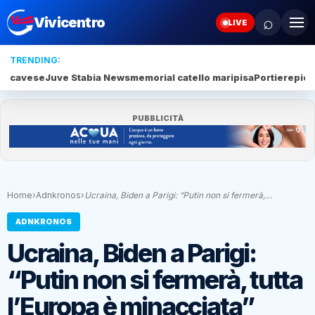
⌕
Vivicentro
LIVE
TRENDING:
cavese
Juve Stabia News
memorial catello mari
pisa
Portiere
piet
PUBBLICITÀ
Home
›
Adnkronos
›
Ucraina, Biden a Parigi: “Putin non si fermerà,…
ADNKRONOS
Ucraina, Biden a Parigi:
“Putin non si fermerà, tutta
l’Europa è minacciata”