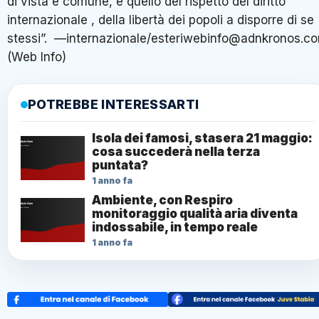
di vista è comune, è quello del rispetto del diritto
internazionale , della libertà dei popoli a disporre di se
stessi”. —internazionale/esteriwebinfo@adnkronos.c
(Web Info)
POTREBBE INTERESSARTI
Isola dei famosi, stasera 21 maggio:
cosa succederà nella terza
puntata?
1 anno fa
Ambiente, con Respiro
monitoraggio qualità aria diventa
indossabile, in tempo reale
1 anno fa