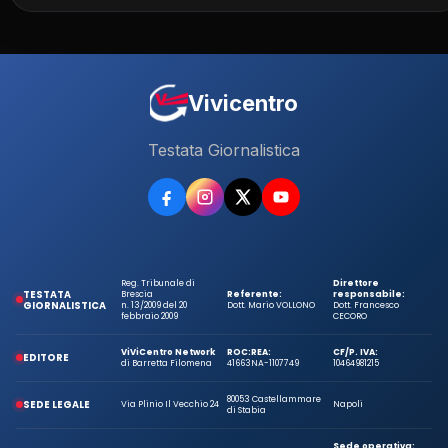
Vivicentro
Testata Giornalistica
Reg. Tribunale di
Direttore
TESTATA
Brescia
Referente:
responsabile:
GIORNALISTICA
n. 13/2009 del 20
Dott. Mario VOLLONO
Dott. Francesco
febbraio 2009
CECORO
ViViCentro Network
ROC:
REA:
CF/P. IVA:
EDITORE
di Barretta Filomena
41663
NA-1107749
10464981215
80053 Castellammare
SEDE LEGALE
Via Plinio Il Vecchio 24
Napoli
di Stabia
Sede operativa: