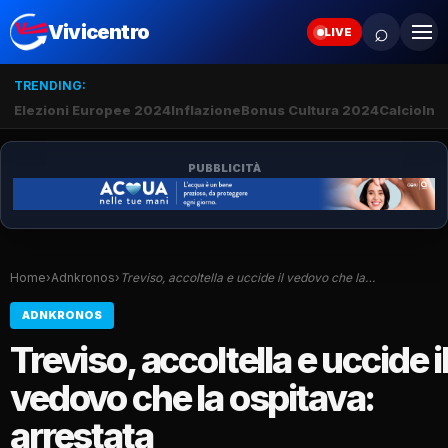
⌕
Vivicentro
LIVE
TRENDING:
Elezioni Europee 2024
Inflazione
Bonus Cultura 2024
Calcio
Inte
PUBBLICITÀ
Home
›
Adnkronos
›
Treviso, accoltella e uccide il vedovo che la…
ADNKRONOS
Treviso, accoltella e uccide i
vedovo che la ospitava:
arrestata