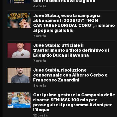
centro della nuova stagione
4 ore fa
Juve Stabia, ecco la campagna
abbonamenti 2026/27: “NON
CANTARE FUORI DAL CORO”, richiamo
al popolo gialloblù
7 ore fa
Juve Stabia: ufficiale il
trasferimento a titolo definitivo di
Edoardo Duca al Ravenna
7 ore fa
Juve Stabia, risoluzione
consensuale con Alberto Gerbo e
Francesco Zanardini
8 ore fa
Gori primo gestore in Campania delle
risorse SFNIISSI: 100 mln per
proseguire il programma Azioni per
l’Acqua
12 ore fa