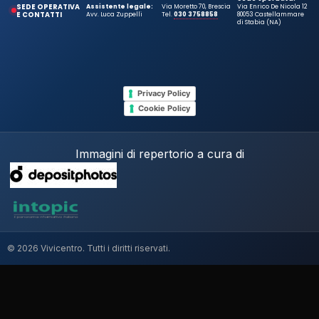
SEDE OPERATIVA
Assistente legale:
Via Moretto 70, Brescia
Via Enrico De Nicola 12
E CONTATTI
Avv. Luca Zuppelli
Tel.
030 3758858
80053 Castellammare
di Stabia (NA)
Privacy Policy
Cookie Policy
Immagini di repertorio a cura di
© 2026 Vivicentro. Tutti i diritti riservati.