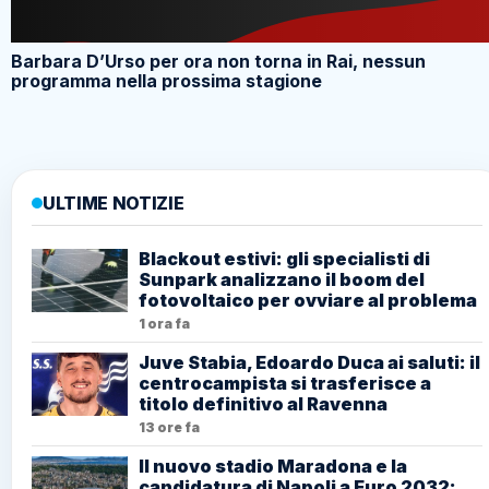
Barbara D’Urso per ora non torna in Rai, nessun
programma nella prossima stagione
ULTIME NOTIZIE
Blackout estivi: gli specialisti di
Sunpark analizzano il boom del
fotovoltaico per ovviare al problema
1 ora fa
Juve Stabia, Edoardo Duca ai saluti: il
centrocampista si trasferisce a
titolo definitivo al Ravenna
13 ore fa
Il nuovo stadio Maradona e la
candidatura di Napoli a Euro 2032: