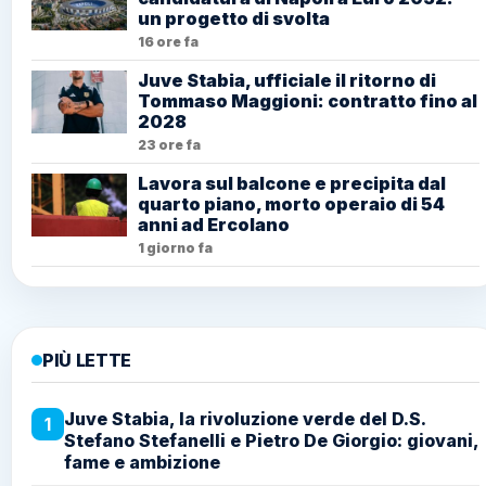
un progetto di svolta
16 ore fa
Juve Stabia, ufficiale il ritorno di
Tommaso Maggioni: contratto fino al
2028
23 ore fa
Lavora sul balcone e precipita dal
quarto piano, morto operaio di 54
anni ad Ercolano
1 giorno fa
PIÙ LETTE
Juve Stabia, la rivoluzione verde del D.S.
1
Stefano Stefanelli e Pietro De Giorgio: giovani,
fame e ambizione