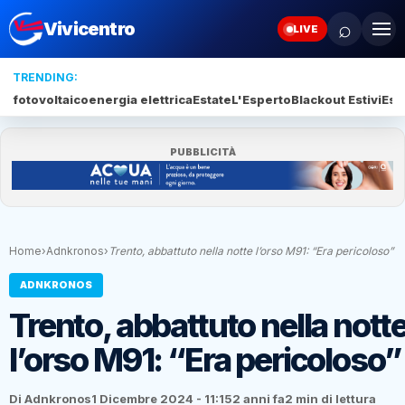
⌕
Vivicentro
LIVE
TRENDING:
fotovoltaico
energia elettrica
Estate
L'Esperto
Blackout Estivi
Esti
PUBBLICITÀ
Home
›
Adnkronos
›
Trento, abbattuto nella notte l’orso M91: “Era pericoloso”
ADNKRONOS
Trento, abbattuto nella nott
l’orso M91: “Era pericoloso”
Di Adnkronos
1 Dicembre 2024 - 11:15
2 anni fa
2 min di lettura