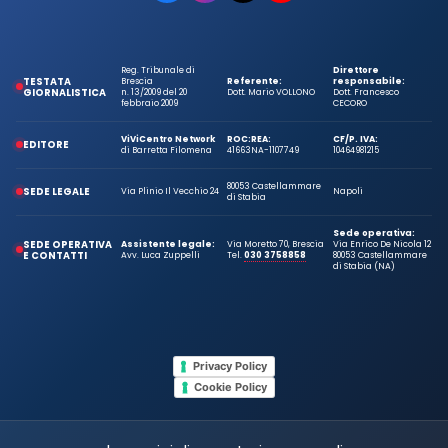
Reg. Tribunale di
Direttore
TESTATA
Brescia
Referente:
responsabile:
GIORNALISTICA
n. 13/2009 del 20
Dott. Mario VOLLONO
Dott. Francesco
febbraio 2009
CECORO
ViViCentro Network
ROC:
REA:
CF/P. IVA:
EDITORE
di Barretta Filomena
41663
NA-1107749
10464981215
80053 Castellammare
SEDE LEGALE
Via Plinio Il Vecchio 24
Napoli
di Stabia
Sede operativa:
SEDE OPERATIVA
Assistente legale:
Via Moretto 70, Brescia
Via Enrico De Nicola 12
E CONTATTI
Avv. Luca Zuppelli
Tel.
030 3758858
80053 Castellammare
di Stabia (NA)
Privacy Policy
Cookie Policy