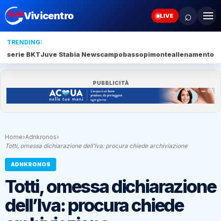
⌕
Vivicentro
LIVE
TRENDING:
serie BKT
Juve Stabia News
campobasso
pimonte
allenamento c
PUBBLICITÀ
Home
›
Adnkronos
›
Totti, omessa dichiarazione dell’Iva: procura chiede archiviazione
ADNKRONOS
Totti, omessa dichiarazione
dell’Iva: procura chiede