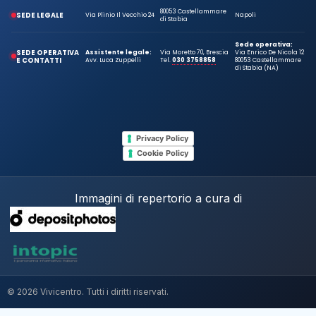
80053 Castellammare
SEDE LEGALE
Via Plinio Il Vecchio 24
Napoli
di Stabia
Sede operativa:
SEDE OPERATIVA
Assistente legale:
Via Moretto 70, Brescia
Via Enrico De Nicola 12
E CONTATTI
Avv. Luca Zuppelli
Tel.
030 3758858
80053 Castellammare
di Stabia (NA)
Privacy Policy
Cookie Policy
Immagini di repertorio a cura di
© 2026 Vivicentro. Tutti i diritti riservati.