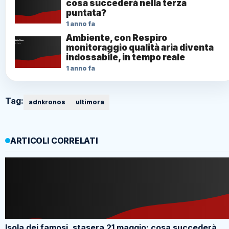
cosa succederà nella terza
puntata?
1 anno fa
Ambiente, con Respiro
monitoraggio qualità aria diventa
indossabile, in tempo reale
1 anno fa
Tag:
adnkronos
ultimora
ARTICOLI CORRELATI
Isola dei famosi, stasera 21 maggio: cosa succederà