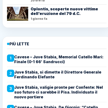
20 ore fa
Oplontis, scoperte nuove vittime
dell’eruzione del 79 d.C.
1 giorno fa
PIÙ LETTE
Cavese – Juve Stabia, Memorial Catello Mari:
1
Finale (0-1 66′ Sandrucci)
Juve Stabia, si dimette il Direttore Generale
2
Ferdinando Elefante
Juve Stabia, valigie pronte per Confente: Nel
3
suo futuro ci sarebbe il Pisa. Individuato il
nuovo portiere
Cavese – Juve Stabia, De Giorgio: “Catello