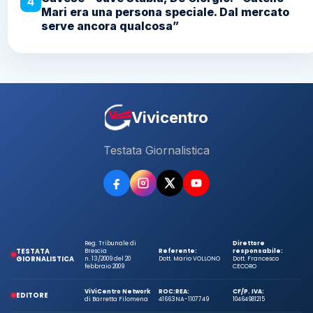
4
Mari era una persona speciale. Dal mercato
serve ancora qualcosa”
Vivicentro
Testata Giornalistica
Reg. Tribunale di
Direttore
TESTATA
Brescia
Referente:
responsabile:
GIORNALISTICA
n. 13/2009 del 20
Dott. Mario VOLLONO
Dott. Francesco
febbraio 2009
CECORO
ViViCentro Network
ROC:
REA:
CF/P. IVA:
EDITORE
di Barretta Filomena
41663
NA-1107749
10464981215