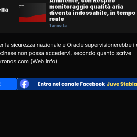
Ambiente, con Respiro
1
monitoraggio qualità aria
lla
diventa indossabile, in tempo
reale
1 anno fa
r la sicurezza nazionale e Oracle supervisionerebbe i 
o cinese non possa accedervi, secondo quanto scrive
nkronos.com (Web Info)