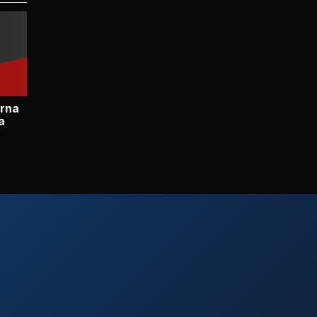
orna
a