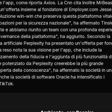
ire l'app, come riporta Axios. La Cnn cita inoltre MrBeast
n'offerta insieme al fondatore di Employer.com Jesse
oluzione win-win che preserva questa piattaforma vital
azioni per la sicurezza nazionale", ha affermato Tinsl
nte e abbiamo riunito un team con una profonda esper
overnance della piattaforma", ha aggiunto. Secondo la
 artificiale Perplexity ha presentato un'offerta per fon
reso nota la sua visione per l'app, che include la
rzamento della fiducia e l'aggiunta di più funzionalità d
o e potenziato da Perplexity creerebbe la più grande
operta della conoscenza", ha affermato la società in un
che la società di software Oracle ha intensificato i
TikTok.