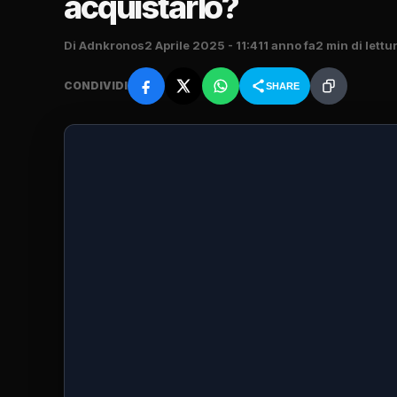
acquistarlo?
Di Adnkronos
2 Aprile 2025 - 11:41
1 anno fa
2 min di lettu
CONDIVIDI
SHARE