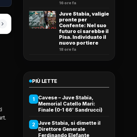
16 ore fa
Juve Stabia, valigie
pronte per
Confente: Nel suo
futuro ci sarebbe il
Pisa. Individuato il
nuovo portiere
18 ore fa
PIÙ LETTE
Cavese – Juve Stabia,
1
Memorial Catello Mari:
i
Finale (0-1 66′ Sandrucci)
rt.
Juve Stabia, si dimette il
2
Direttore Generale
Ferdinando Elefante