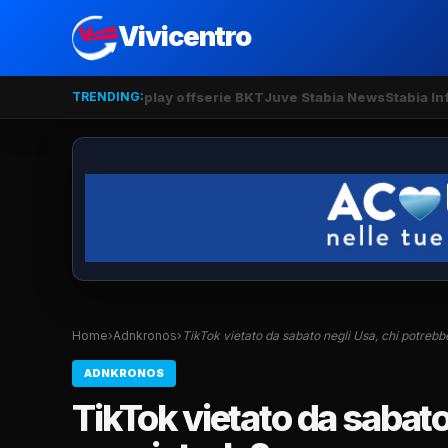
Vivicentro
TRENDING:
play off
serie BKT
Juve Stabia News
Stabia In
Home
›
Adnkronos
›
TikTok vietato da sabato negli Usa, chi potreb
ADNKRONOS
TikTok vietato da sabato