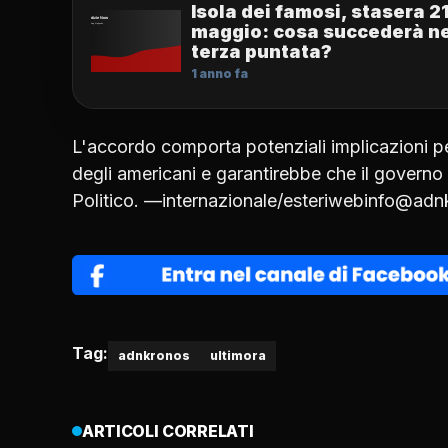
Isola dei famosi, stasera 2
maggio: cosa succederà ne
terza puntata?
1 anno fa
L'accordo comporta potenziali implicazioni pe
degli americani e garantirebbe che il govern
Politico. —internazionale/esteriwebinfo@ad
Tag:
adnkronos
ultimora
ARTICOLI CORRELATI