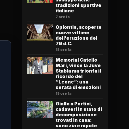
tradizioni sportive
italiane
7 ore fa
Oplontis, scoperte
nuove vittime
dell’eruzione del
79 d.C.
15 ore fa
Memorial Catello
Mari, vince la Juve
Stabia ma trionfa il
ricordo del
“Leone”: una
serata di emozioni
15 ore fa
Giallo a Portici,
cadaveri in stato di
decomposizione
trovati in casa:
sono zia e nipote