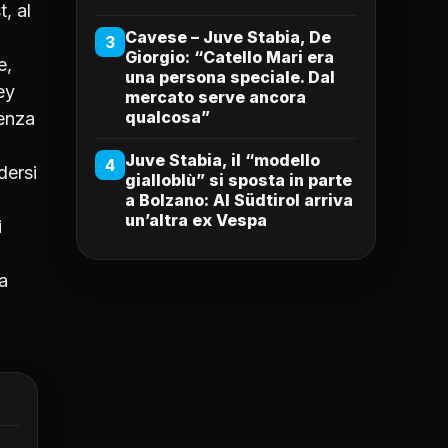
, al
Cavese – Juve Stabia, De
3
Giorgio: “Catello Mari era
e,
una persona speciale. Dal
ey
mercato serve ancora
qualcosa”
ienza
Juve Stabia, il “modello
4
dersi
gialloblù” si sposta in parte
a Bolzano: Al Südtirol arriva
un’altra ex Vespa
i
a