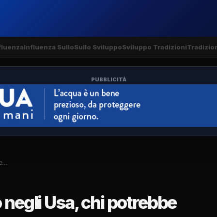
fluenza
Influenza Sullo
Sullo Sviluppo
Sviluppo Tradizioni
Tradizio
PUBBLICITÀ
be…
 negli Usa, chi potrebbe