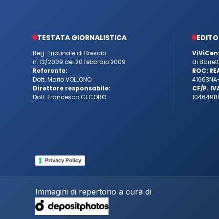
TESTATA GIORNALISTICA
EDITO
Reg. Tribunale di Brescia
ViViCen
n. 13/2009 del 20 febbraio 2009
di Barre
Referente:
ROC:
RE
Dott. Mario VOLLONO
41663
NA
Direttore responsabile:
CF/P. IV
Dott. Francesco CECORO
10464981
Privacy Policy
Immagini di repertorio a cura di