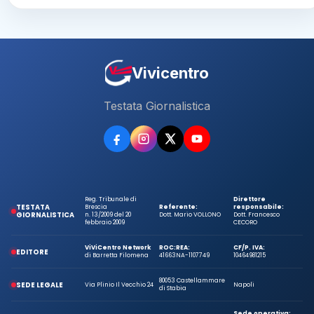
Vivicentro
Testata Giornalistica
Reg. Tribunale di
Direttore
TESTATA
Brescia
Referente:
responsabile:
GIORNALISTICA
n. 13/2009 del 20
Dott. Mario VOLLONO
Dott. Francesco
febbraio 2009
CECORO
ViViCentro Network
ROC:
REA:
CF/P. IVA:
EDITORE
di Barretta Filomena
41663
NA-1107749
10464981215
80053 Castellammare
SEDE LEGALE
Via Plinio Il Vecchio 24
Napoli
di Stabia
Sede operativa: