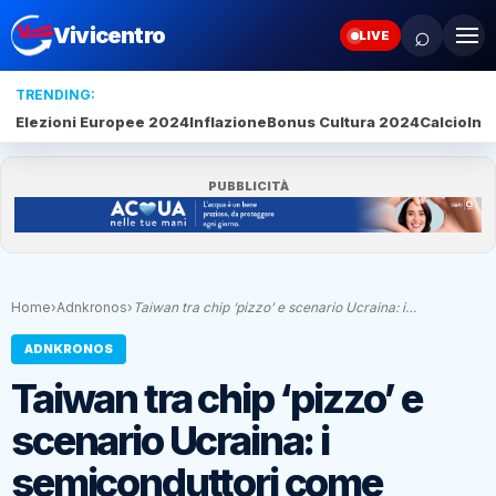
⌕
Vivicentro
LIVE
TRENDING:
Elezioni Europee 2024
Inflazione
Bonus Cultura 2024
Calcio
Inte
PUBBLICITÀ
Home
›
Adnkronos
›
Taiwan tra chip ‘pizzo’ e scenario Ucraina: i…
ADNKRONOS
Taiwan tra chip ‘pizzo’ e
scenario Ucraina: i
semiconduttori come