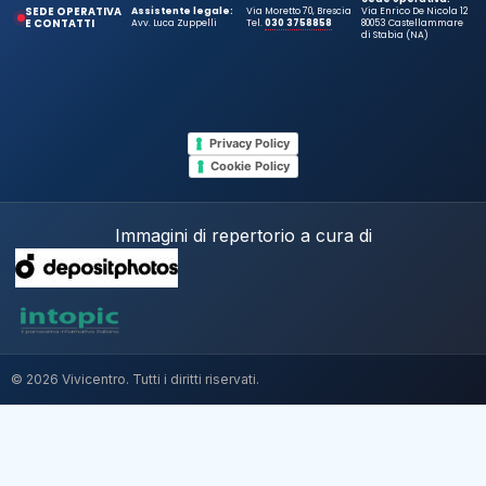
SEDE OPERATIVA
Assistente legale:
Via Moretto 70, Brescia
Via Enrico De Nicola 12
E CONTATTI
Avv. Luca Zuppelli
Tel.
030 3758858
80053 Castellammare
di Stabia (NA)
Privacy Policy
Cookie Policy
Immagini di repertorio a cura di
© 2026 Vivicentro. Tutti i diritti riservati.