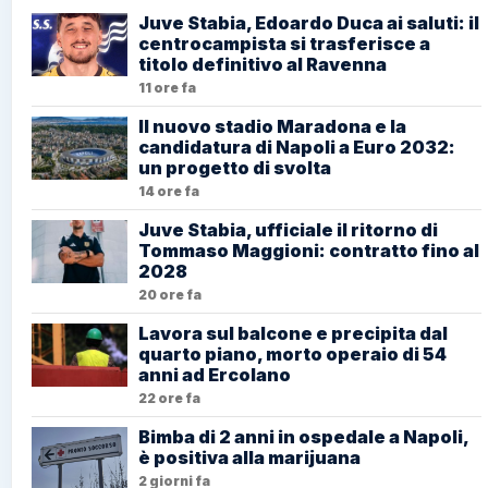
Juve Stabia, Edoardo Duca ai saluti: il
centrocampista si trasferisce a
titolo definitivo al Ravenna
11 ore fa
Il nuovo stadio Maradona e la
candidatura di Napoli a Euro 2032:
un progetto di svolta
14 ore fa
Juve Stabia, ufficiale il ritorno di
Tommaso Maggioni: contratto fino al
2028
20 ore fa
Lavora sul balcone e precipita dal
quarto piano, morto operaio di 54
anni ad Ercolano
22 ore fa
Bimba di 2 anni in ospedale a Napoli,
è positiva alla marijuana
2 giorni fa