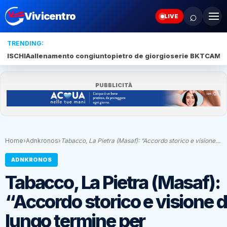
⌕
Vivicentro
LIVE
TRENDING:
ISCHIA
allenamento congiunto
pietro de giorgio
serie BKT
CAMP
PUBBLICITÀ
Home
›
Adnkronos
›
Tabacco, La Pietra (Masaf): “Accordo storico e visione…
ADNKRONOS
Tabacco, La Pietra (Masaf):
“Accordo storico e visione d
lungo termine per