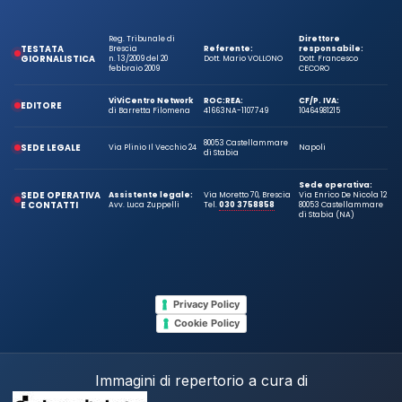
Reg. Tribunale di
Direttore
TESTATA
Brescia
Referente:
responsabile:
GIORNALISTICA
n. 13/2009 del 20
Dott. Mario VOLLONO
Dott. Francesco
febbraio 2009
CECORO
ViViCentro Network
ROC:
REA:
CF/P. IVA:
EDITORE
di Barretta Filomena
41663
NA-1107749
10464981215
80053 Castellammare
SEDE LEGALE
Via Plinio Il Vecchio 24
Napoli
di Stabia
Sede operativa:
SEDE OPERATIVA
Assistente legale:
Via Moretto 70, Brescia
Via Enrico De Nicola 12
E CONTATTI
Avv. Luca Zuppelli
Tel.
030 3758858
80053 Castellammare
di Stabia (NA)
Privacy Policy
Cookie Policy
Immagini di repertorio a cura di