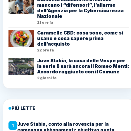
mancano i “difensori”, l’allarme
dell’Agenzia per la Cybersicurezza
Nazionale
21 ore fa
Caramelle CBD: cosa sono, come si
usano e cosa sapere prima
dell’acquisto
22 ore fa
Juve Stabia, la casa delle Vespe per
la serie B sarà ancora il Romeo Menti:
Accordo raggiunto con il Comune
2 giorni fa
PIÙ LETTE
Juve Stabia, conto alla rovescia per la
1
campagna abbonamenti: obiettivo quota