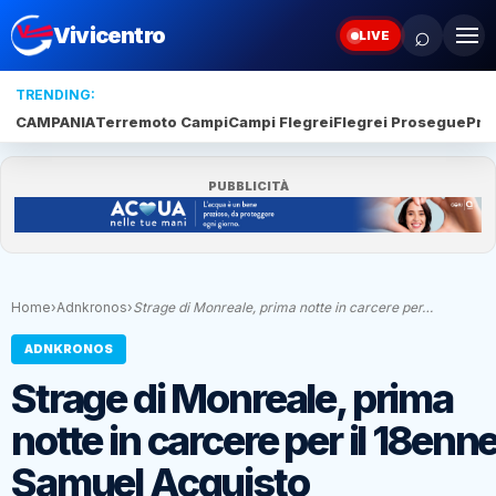
⌕
Vivicentro
LIVE
TRENDING:
CAMPANIA
Terremoto Campi
Campi Flegrei
Flegrei Prosegue
Pro
PUBBLICITÀ
Home
›
Adnkronos
›
Strage di Monreale, prima notte in carcere per…
ADNKRONOS
Strage di Monreale, prima
notte in carcere per il 18enn
Samuel Acquisto