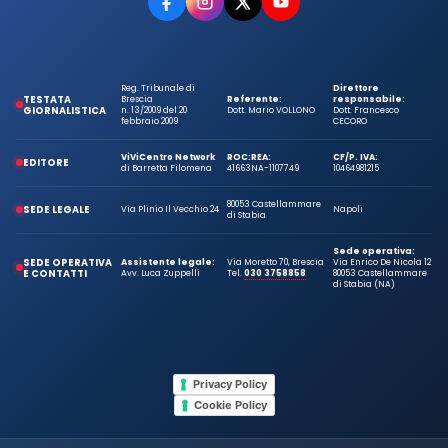
Reg. Tribunale di
Direttore
TESTATA
Brescia
Referente:
responsabile:
GIORNALISTICA
n. 13/2009 del 20
Dott. Mario VOLLONO
Dott. Francesco
febbraio 2009
CECORO
ViViCentro Network
ROC:
REA:
CF/P. IVA:
EDITORE
di Barretta Filomena
41663
NA-1107749
10464981215
80053 Castellammare
SEDE LEGALE
Via Plinio Il Vecchio 24
Napoli
di Stabia
Sede operativa:
SEDE OPERATIVA
Assistente legale:
Via Moretto 70, Brescia
Via Enrico De Nicola 12
E CONTATTI
Avv. Luca Zuppelli
Tel.
030 3758858
80053 Castellammare
di Stabia (NA)
Privacy Policy
Cookie Policy