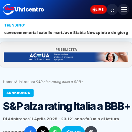
⌕
Vivicentro
LIVE
TRENDING:
cavese
memorial catello mari
Juve Stabia News
pietro de giorgio
PUBBLICITÀ
Home
›
Adnkronos
›
S&P alza rating Italia a BBB+
ADNKRONOS
S&P alza rating Italia a BBB+
Di Adnkronos
11 Aprile 2025 - 23:12
1 anno fa
3 min di lettura