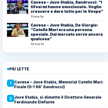
Cavese – Juve Stabia, Sandrucci: “I
tifosi mi hanno emozionato. Voglio
crescere e dare tutto per le Vespe”
11 ore fa
Cavese – Juve Stabia, De Giorgio:
“Catello Mari era una persona
speciale. Dal mercato serve ancora
qualcosa”
12 ore fa
PIÙ LETTE
Cavese – Juve Stabia, Memorial Catello Mari:
1
Finale (0-1 66′ Sandrucci)
Juve Stabia, si dimette il Direttore Generale
2
Ferdinando Elefante