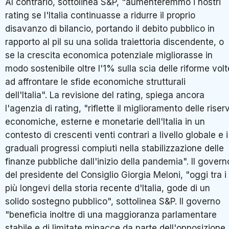
Al contrario, sottolinea S&P, "aumenteremmo i nostri
rating se l'Italia continuasse a ridurre il proprio
disavanzo di bilancio, portando il debito pubblico in
rapporto al pil su una solida traiettoria discendente, o
se la crescita economica potenziale migliorasse in
modo sostenibile oltre l'1% sulla scia delle riforme volt
ad affrontare le sfide economiche strutturali
dell'Italia". La revisione del rating, spiega ancora
l'agenzia di rating, "riflette il miglioramento delle riser
economiche, esterne e monetarie dell'Italia in un
contesto di crescenti venti contrari a livello globale e i
graduali progressi compiuti nella stabilizzazione delle
finanze pubbliche dall'inizio della pandemia". Il govern
del presidente del Consiglio Giorgia Meloni, "oggi tra i
più longevi della storia recente d'Italia, gode di un
solido sostegno pubblico", sottolinea S&P. Il governo
"beneficia inoltre di una maggioranza parlamentare
stabile e di limitate minacce da parte dell'opposizione, 