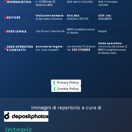
GIORNALISTICA
n. 13/2009 del 20
Dott. Mario VOLLONO
Dott. Francesco
febbraio 2009
CECORO
ViViCentro Network
ROC:
REA:
CF/P. IVA:
EDITORE
di Barretta Filomena
41663
NA-1107749
10464981215
80053 Castellammare
SEDE LEGALE
Via Plinio Il Vecchio 24
Napoli
di Stabia
Sede operativa:
SEDE OPERATIVA
Assistente legale:
Via Moretto 70, Brescia
Via Enrico De Nicola 12
E CONTATTI
Avv. Luca Zuppelli
Tel.
030 3758858
80053 Castellammare
di Stabia (NA)
Privacy Policy
Cookie Policy
Immagini di repertorio a cura di