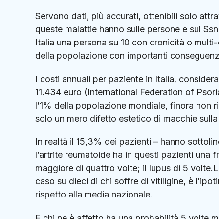
Servono dati, più accurati, ottenibili solo a
queste malattie hanno sulle persone e sul Ssn".
Italia una persona su 10 con cronicità o multi-c
della popolazione con importanti conseguenze su
I costi annuali per paziente in Italia, conside
11.434 euro (International Federation of Psoria
l’1% della popolazione mondiale, finora non 
solo un mero difetto estetico di macchie sulla 
In realtà il 15,3% dei pazienti – hanno sottoli
l’artrite reumatoide ha in questi pazienti un
maggiore di quattro volte; il lupus di 5 volte
caso su dieci di chi soffre di vitiligine, è l’i
rispetto alla media nazionale.
E chi ne è affetto ha una probabilità 5 volte 