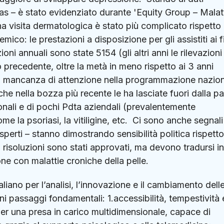
enas – è stato evidenziato durante 'Equity Group – Malat
a visita dermatologica è stato più complicato rispetto 
co: le prestazioni a disposizione per gli assistiti ai fi
ioni annuali sono state 5154 (gli altri anni le rilevazioni
o precedente, oltre la metà in meno rispetto ai 3 anni
lla mancanza di attenzione nella programmazione nazion
he nella bozza più recente le ha lasciate fuori dalla pa
ionali e di pochi Pdta aziendali (prevalentemente
me la psoriasi, la vitiligine, etc. Ci sono anche segnali
perti – stanno dimostrando sensibilità politica rispetto
, risoluzioni sono stati approvati, ma devono tradursi in 
one con malattie croniche della pelle.
liano per l’analisi, l’innovazione e il cambiamento dell
uni passaggi fondamentali: 1.accessibilità, tempestività 
per una presa in carico multidimensionale, capace di