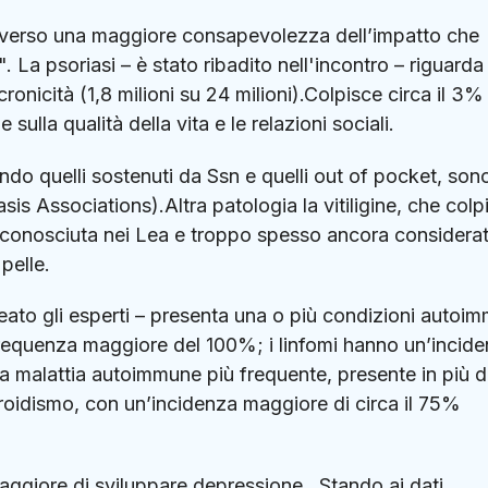
ttraverso una maggiore consapevolezza dell’impatto che
 La psoriasi – è stato ribadito nell'incontro – riguarda 
ronicità (1,8 milioni su 24 milioni).Colpisce circa il 3%
lla qualità della vita e le relazioni sociali.
rando quelli sostenuti da Ssn e quelli out of pocket, son
sis Associations).Altra patologia la vitiligine, che colp
riconosciuta nei Lea e troppo spesso ancora considera
pelle.
neato gli esperti – presenta una o più condizioni autoim
a frequenza maggiore del 100%; i linfomi hanno un’incid
.La malattia autoimmune più frequente, presente in più d
potiroidismo, con un’incidenza maggiore di circa il 75%
maggiore di sviluppare depressione. Stando ai dati