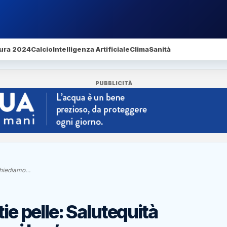
ura 2024
Calcio
Intelligenza Artificiale
Clima
Sanità
PUBBLICITÀ
‘chiediamo…
ie pelle: Salutequità