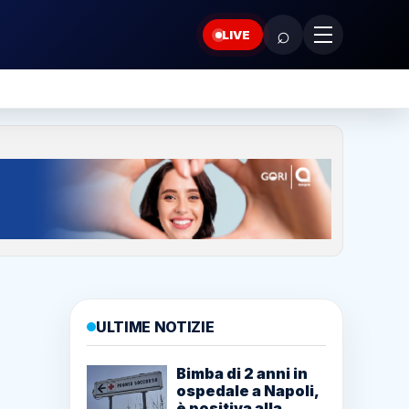
⌕
LIVE
ULTIME NOTIZIE
Bimba di 2 anni in
ospedale a Napoli,
è positiva alla