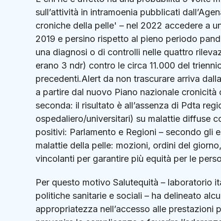
sull’attività in intramoenia pubblicati dall’Ag
croniche della pelle' – nel 2022 accedere a un
2019 e persino rispetto al pieno periodo pandemi
una diagnosi o di controlli nelle quattro rilevaz
erano 3 ndr) contro le circa 11.000 del trienni
precedenti.Alert da non trascurare arriva da
a partire dal nuovo Piano nazionale cronicità c
seconda: il risultato è all’assenza di Pdta reg
ospedaliero/universitari) su malattie diffuse co
positivi: Parlamento e Regioni – secondo gli es
malattie della pelle: mozioni, ordini del giorno
vincolanti per garantire più equità per le pers
Per questo motivo Salutequità – laboratorio ita
politiche sanitarie e sociali – ha delineato alc
appropriatezza nell’accesso alle prestazioni 