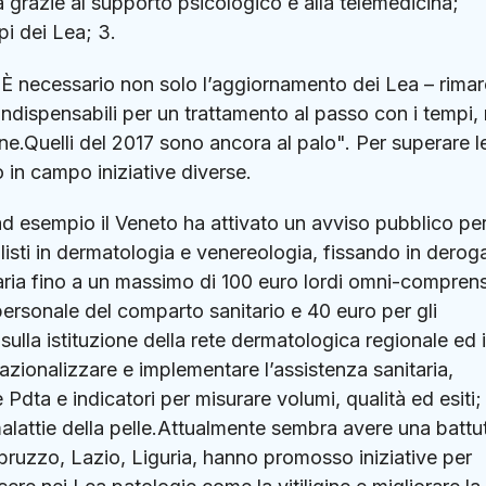
 grazie al supporto psicologico e alla telemedicina;
pi dei Lea; 3.
"È necessario non solo l’aggiornamento dei Lea – rima
 indispensabili per un trattamento al passo con i tempi,
one.Quelli del 2017 sono ancora al palo". Per superare l
 in campo iniziative diverse.
 ad esempio il Veneto ha attivato un avviso pubblico pe
ialisti in dermatologia e venereologia, fissando in deroga
raria fino a un massimo di 100 euro lordi omni-comprens
 personale del comparto sanitario e 40 euro per gli
ulla istituzione della rete dermatologica regionale ed i
azionalizzare e implementare l’assistenza sanitaria,
 Pdta e indicatori per misurare volumi, qualità ed esiti;
alattie della pelle.Attualmente sembra avere una battu
Abruzzo, Lazio, Liguria, hanno promosso iniziative per