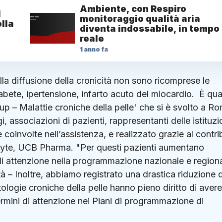
Ambiente, con Respiro
1
monitoraggio qualità aria
lla
diventa indossabile, in tempo
reale
1 anno fa
 sulla diffusione della cronicità non sono ricomprese le
diabete, ipertensione, infarto acuto del miocardio. È qu
up – Malattie croniche della pelle' che si è svolto a R
i, associazioni di pazienti, rappresentanti delle istituzi
e coinvolte nell’assistenza, e realizzato grazie al contr
ncyte, UCB Pharma. "Per questi pazienti aumentano
di attenzione nella programmazione nazionale e regiona
à – Inoltre, abbiamo registrato una drastica riduzione d
logie croniche della pelle hanno pieno diritto di avere
termini di attenzione nei Piani di programmazione di