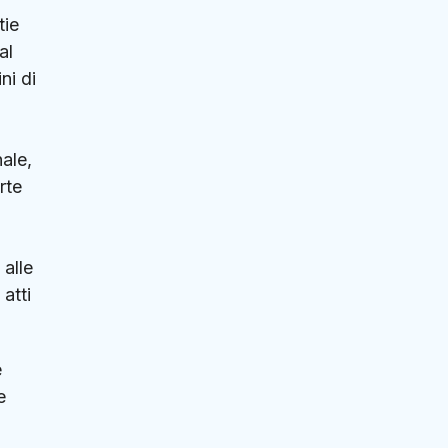
tie
al
ni di
ale,
rte
 alle
atti
e
e