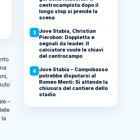
centrocampista dopo il
lungo stop si prende la
scena
Juve Stabia, Christian
3
Pierobon: Doppietta e
segnali da leader. Il
calciatore vuole le chiavi
del centrocampo
anto
oma
Juve Stabia – Campobasso
4
potrebbe disputarsi al
oni,
Romeo Menti: Si attende la
ibuto
chiusura del cantiere dello
stadio
le –
elle
 la