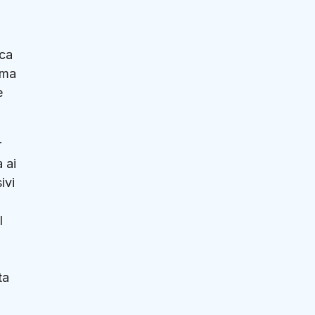
rca
 ma
e
r
 ai
ivi
l
ta