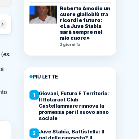
Roberto Amodio un
cuore gialloblù tra
ricordi e futuro:
«La Juve Stabia
sarà sempre nel
mio cuore»
2 giorni fa
 (es.
tà
PIÙ LETTE
nto
Giovani, Futuro E Territorio:
1
Il Rotaract Club
Castellammare rinnova la
promessa per il nuovo anno
sociale
Juve Stabia, Battistella: Il
2
gol della rinascita? Il