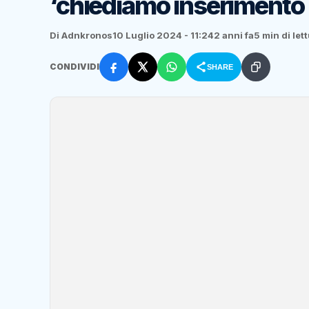
‘chiediamo inserimento 
Di Adnkronos
10 Luglio 2024 - 11:24
2 anni fa
5 min di let
CONDIVIDI
SHARE