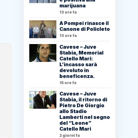
marijuana
13 ore fa
A Pompei rinasce il
Canone di Policleto
13 ore fa
Cavese – Juve
Stabia, Memorial
Catello Mari:
L’incasso sarà
devoluto in
beneficenza.
15 ore fa
Cavese – Juve
Stabia, il ritorno di
Pietro De Giorgio
allo Stadio
Lamberti nel segno
del “Leone”
Catello Mari
2 giorni fa