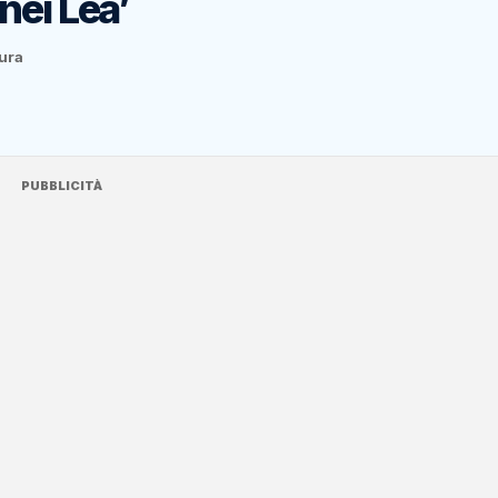
nei Lea’
tura
PUBBLICITÀ