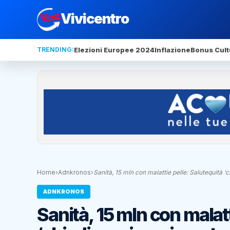
Vivicentro
TRENDING:
Elezioni Europee 2024
Inflazione
Bonus Cult
Home
›
Adnkronos
›
Sanità, 15 mln con malattie pelle: Salutequità 
ADNKRONOS
Sanità, 15 mln con malatt