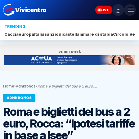
⌕
Vivicentro
LIVE
TRENDING:
Caccia
europa
Italia
sanzioni
castellammare di stabia
Circolo Veli
PUBBLICITÀ
Home
›
Adnkronos
›
Roma e biglietti del bus a 2 euro,…
ADNKRONOS
Roma e biglietti del bus a 2
euro, Rocca: “Ipotesi tariffe
in base a Isee”