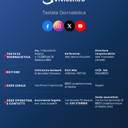
Testata Giornalistica
Reg. Tribunale di
Direttore
TESTATA
Brescia
Referente:
responsabile:
GIORNALISTICA
n. 13/2009 del 20
Dott. Mario VOLLONO
Dott. Francesco
febbraio 2009
CECORO
ViViCentro Network
ROC:
REA:
CF/P. IVA:
EDITORE
di Barretta Filomena
41663
NA-1107749
10464981215
80053 Castellammare
SEDE LEGALE
Via Plinio Il Vecchio 24
Napoli
di Stabia
Sede operativa:
SEDE OPERATIVA
Assistente legale:
Via Moretto 70, Brescia
Via Enrico De Nicola 12
E CONTATTI
Avv. Luca Zuppelli
Tel.
030 3758858
80053 Castellammare
di Stabia (NA)