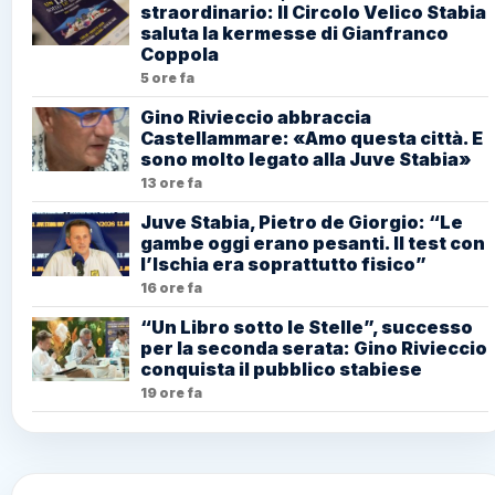
straordinario: Il Circolo Velico Stabia
saluta la kermesse di Gianfranco
Coppola
5 ore fa
Gino Rivieccio abbraccia
Castellammare: «Amo questa città. E
sono molto legato alla Juve Stabia»
13 ore fa
Juve Stabia, Pietro de Giorgio: “Le
gambe oggi erano pesanti. Il test con
l’Ischia era soprattutto fisico”
16 ore fa
“Un Libro sotto le Stelle”, successo
per la seconda serata: Gino Rivieccio
conquista il pubblico stabiese
19 ore fa