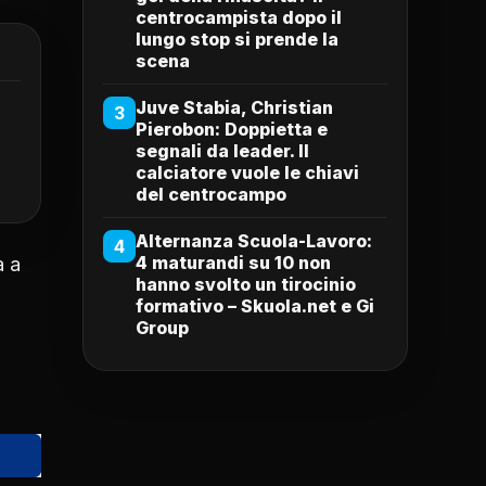
centrocampista dopo il
lungo stop si prende la
scena
Juve Stabia, Christian
3
Pierobon: Doppietta e
segnali da leader. Il
calciatore vuole le chiavi
del centrocampo
Alternanza Scuola-Lavoro:
4
4 maturandi su 10 non
a a
hanno svolto un tirocinio
formativo – Skuola.net e Gi
Group