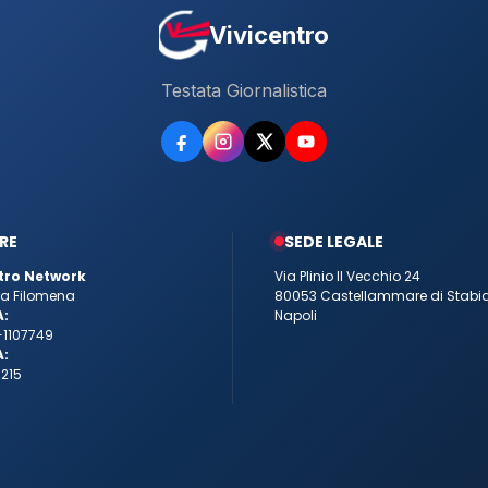
Vivicentro
Testata Giornalistica
RE
SEDE LEGALE
tro Network
Via Plinio Il Vecchio 24
tta Filomena
80053 Castellammare di Stabi
A:
Napoli
-1107749
A:
215