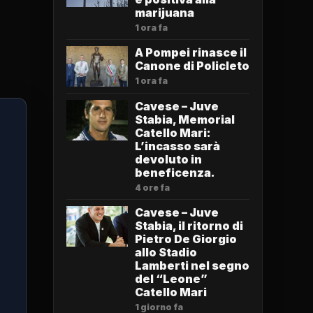
marijuana
1 ora fa
A Pompei rinasce il
Canone di Policleto
1 ora fa
Cavese – Juve
Stabia, Memorial
Catello Mari:
L’incasso sarà
devoluto in
beneficenza.
4 ore fa
Cavese – Juve
Stabia, il ritorno di
Pietro De Giorgio
allo Stadio
Lamberti nel segno
del “Leone”
Catello Mari
1 giorno fa