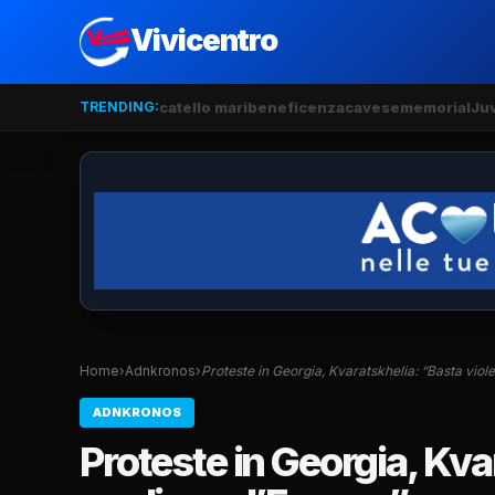
Vivicentro
TRENDING:
catello mari
beneficenza
cavese
memorial
Ju
Home
›
Adnkronos
›
Proteste in Georgia, Kvaratskhelia: “Basta viol
ADNKRONOS
Proteste in Georgia, Kva