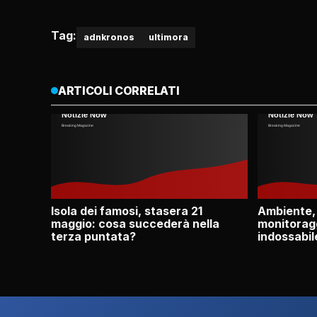
Tag:
adnkronos
ultimora
ARTICOLI CORRELATI
Isola dei famosi, stasera 21
Ambiente,
maggio: cosa succederà nella
monitoragg
terza puntata?
indossabil