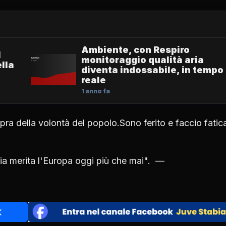
Ambiente, con Respiro
1
monitoraggio qualità aria
lla
diventa indossabile, in tempo
reale
1 anno fa
pra della volontà del popolo.Sono ferito e faccio fatic
gia merita l'Europa oggi più che mai". —