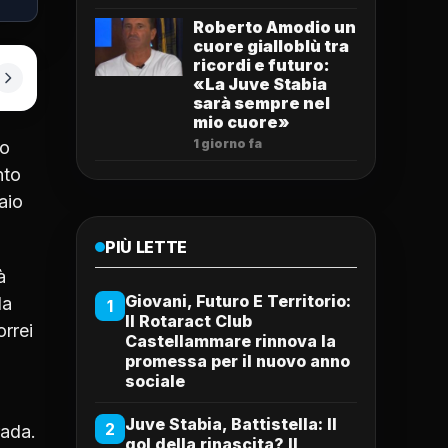
Roberto Amodio un
cuore gialloblù tra
ricordi e futuro:
«La Juve Stabia
sarà sempre nel
mio cuore»
1 giorno fa
no
nto
aio
PIÙ LETTE
à
Giovani, Futuro E Territorio:
la
1
Il Rotaract Club
orrei
Castellammare rinnova la
promessa per il nuovo anno
sociale
Juve Stabia, Battistella: Il
2
rada.
gol della rinascita? Il