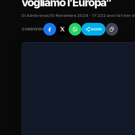
vogliamo l’Europa”
Di Adnkronos
30 Novembre 2024 - 17:22
2 anni fa
1 min d
CONDIVIDI
SHARE