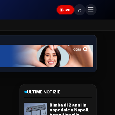
⌕
LIVE
ULTIME NOTIZIE
Bimba di 2 anni in
ospedale a Napoli,
è positiva alla