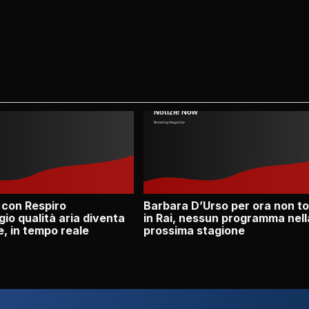
 con Respiro
Barbara D’Urso per ora non t
io qualità aria diventa
in Rai, nessun programma nell
e, in tempo reale
prossima stagione