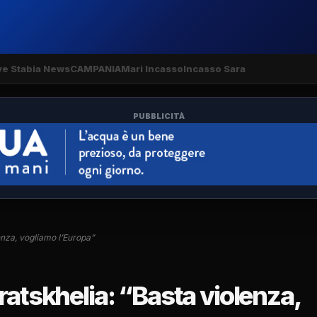
ve Stabia News
CAMPANIA
Mari Incasso
Incasso Sara
PUBBLICITÀ
enza, vogliamo l’Europa”
ratskhelia: “Basta violenza,