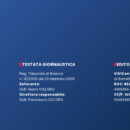
TESTATA GIORNALISTICA
EDITO
Reg. Tribunale di Brescia
ViViCen
n. 13/2009 del 20 febbraio 2009
di Barre
Referente:
ROC:
RE
Dott. Mario VOLLONO
41663
NA
Direttore responsabile:
CF/P. IV
Dott. Francesco CECORO
10464981